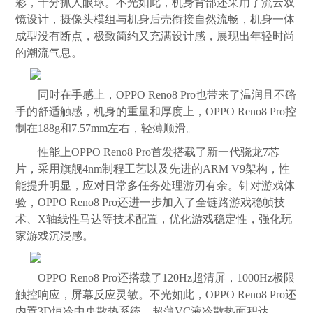
彩，十分抓人眼球。不光如此，机身背部还采用了流云双
镜设计，摄像头模组与机身后壳衔接自然流畅，机身一体
成型没有断点，极致简约又充满设计感，展现出年轻时尚
的潮流气息。
同时在手感上，OPPO Reno8 Pro也带来了温润且不硌
手的舒适触感，机身的重量和厚度上，OPPO Reno8 Pro控
制在188g和7.57mm左右，轻薄顺滑。
性能上OPPO Reno8 Pro首发搭载了新一代骁龙7芯
片，采用旗舰4nm制程工艺以及先进的ARM V9架构，性
能提升明显，应对日常多任务处理游刃有余。针对游戏体
验，OPPO Reno8 Pro还进一步加入了全链路游戏稳帧技
术、X轴线性马达等技术配置，优化游戏稳定性，强化玩
家游戏沉浸感。
OPPO Reno8 Pro还搭载了120Hz超清屏，1000Hz极限
触控响应，屏幕反应灵敏。不光如此，OPPO Reno8 Pro还
内置3D恒冷中央散热系统，超薄VC液冷散热面积达