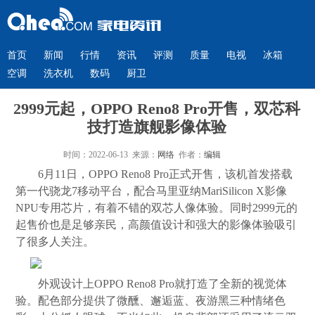
首页
新闻
行情
资讯
评测
质量
电视
冰箱
空调
洗衣机
数码
厨卫
2999元起，OPPO Reno8 Pro开售，双芯科
技打造旗舰影像体验
时间：2022-06-13 来源：
网络
作者：
编辑
6月11日，OPPO Reno8 Pro正式开售，该机首发搭载
第一代骁龙7移动平台，配合马里亚纳MariSilicon X影像
NPU专用芯片，有着不错的双芯人像体验。同时2999元的
起售价也是足够亲民，高颜值设计和强大的影像体验吸引
了很多人关注。
外观设计上OPPO Reno8 Pro就打造了全新的视觉体
验。配色部分提供了微醺、邂逅蓝、夜游黑三种情绪色