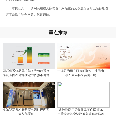
本网认为，一切网民在进入家电资讯网站主页及各层页面时已经仔细看
过本条款并完全同意。敬请谅解。
重点推荐
两联供系统品牌推荐：为何欧系水
一场只为用户而来的聚会：小熊电
系统基因在高端住宅中依然不可替
器20周年私享会倒计时
代？
海尔智家携AI智慧家电进驻巴西两
多地鼓励居民装修既有住房 京东
大头部渠道
自营家装以全链路服务破解装修难