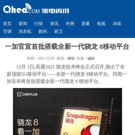
首页
新闻
行情
资讯
评测
质量
电视
冰箱
空调
洗衣机
数码
厨卫
一加官宣首批搭载全新一代骁龙 8移动平台
时间：2021-12-01 来源：
网络
作者：
编辑
12月 1日,高通2021 骁龙技术峰会正式召开,推出了全
新顶级5G移动平台——全新一代骁龙 8移动平台。同期一
加宣布将首批搭载全新一代骁龙 8 移动平台。