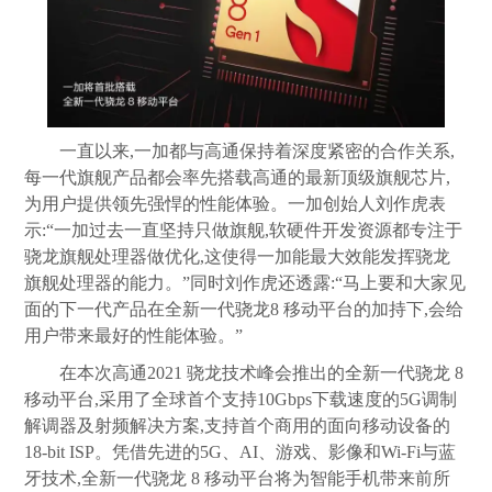
一直以来,一加都与高通保持着深度紧密的合作关系,
每一代旗舰产品都会率先搭载高通的最新顶级旗舰芯片,
为用户提供领先强悍的性能体验。一加创始人刘作虎表
示:“一加过去一直坚持只做旗舰,软硬件开发资源都专注于
骁龙旗舰处理器做优化,这使得一加能最大效能发挥骁龙
旗舰处理器的能力。”同时刘作虎还透露:“马上要和大家见
面的下一代产品在全新一代骁龙8 移动平台的加持下,会给
用户带来最好的性能体验。”
在本次高通2021 骁龙技术峰会推出的全新一代骁龙 8
移动平台,采用了全球首个支持10Gbps下载速度的5G调制
解调器及射频解决方案,支持首个商用的面向移动设备的
18-bit ISP。凭借先进的5G、AI、游戏、影像和Wi-Fi与蓝
牙技术,全新一代骁龙 8 移动平台将为智能手机带来前所