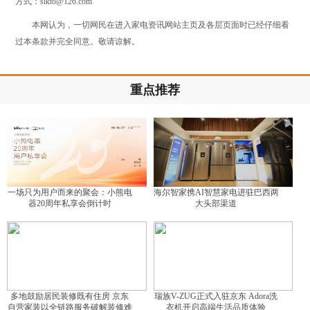
方式：sikto@126.com
本网认为，一切网民在进入家电资讯网站主页及各层页面时已经仔细看
过本条款并完全同意。敬请谅解。
重点推荐
一场只为用户而来的聚会：小熊电
海尔智家携AI智慧家电进驻巴西两
器20周年私享会倒计时
大头部渠道
多地鼓励居民装修既有住房 京东
瑞族V-ZUG正式入驻京东 Adora洗
自营家装以全链路服务破解装修难
衣机开启高端生活品质体验