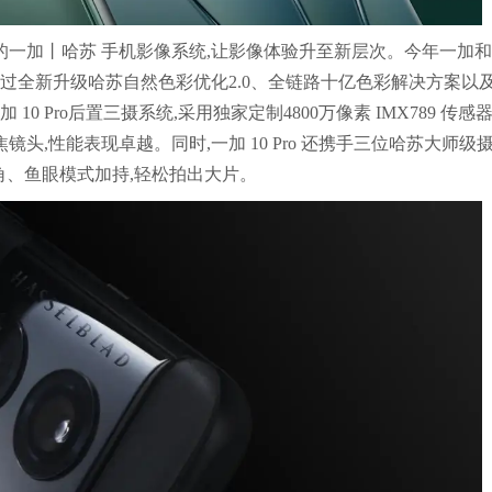
造的一加丨哈苏 手机影像系统,让影像体验升至新层次。今年一加
通过全新升级哈苏自然色彩优化2.0、全链路十亿色彩解决方案以
0 Pro后置三摄系统,采用独家定制4800万像素 IMX789 传感
长焦镜头,性能表现卓越。同时,一加 10 Pro 还携手三位哈苏大师级
角、鱼眼模式加持,轻松拍出大片。