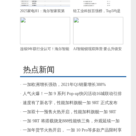
2025家电H1：海尔智家双第
轻工业科技百强榜，Top5均是
一，增速领跑
家电企业，谁是第一？
连续9年获行业认可！海尔智能
AI智能锁现双阵营:要么升级安
门控获7项葵花奖
防，要么做家庭智慧入口
热点新闻
· 一加欧洲增长强劲，2021年Q1销量增长388%
· 人气火爆！一加 9 系列 Pop-up快闪活动16城联动引排
队热潮
· 速度有了新名字，性能加料旗舰一加 9RT 正式发布
· 一加双十一预售火热开启，性能加料旗舰一加 9RT
3199元起
· 一加 9RT 将搭载骁龙888性能铁三角，外观延续一加
质感设计
· 一加年货节火热开启， 一加 10 Pro等多款产品限时享