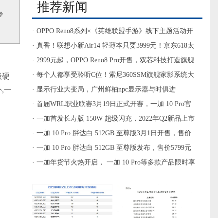
推荐新闻
参
· OPPO Reno8系列×《英雄联盟手游》线下主题活动开
启，零距离感受电竞乐趣
· 真香！联想小新Air14 轻薄本只要3999元！京东618太
狠了
· 2999元起，OPPO Reno8 Pro开售，双芯科技打造旗舰
影像体验
· 每个人都享受聆听C位！索尼360SSM旗舰家影系统大
级硬
,一
动作
· 显示行业大变局，广州鲜柚npc显示器与时俱进
· 首届WRL职业联赛3月19日正式开赛，一加 10 Pro官
方赛事用机重磅登场
· 一加首发长寿版 150W 超级闪充，2022年Q2新品上市
搭载
· 一加 10 Pro 胖达白 512GB 至尊版3月1日开售，售价
5799元
· 一加 10 Pro 胖达白 512GB 至尊版发布，售价5799元
· 一加年货节火热开启， 一加 10 Pro等多款产品限时享
新春好礼