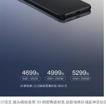
设计语言,镜头模组使用 3D 精密陶瓷材质,创新地将区域延伸至铝