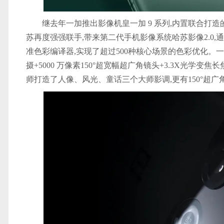
继去年一加推出影像机皇一加 9 系列,内置联合打
苏再度强强联手,带来第二代手机影像系统哈苏影像2.0,
准色彩编译器,实现了超过500种核心场景的色彩优化。一加 1
摄+5000 万像素150°超宽幅超广角镜头+3.3X光学变焦
师打造了人像、风光、童话三个大师影调,更有150°超广