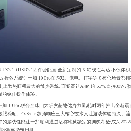
+UFS3.1 +USB3.1四件套配置,全新定制的 X 轴线性马达,不仅体
ptics 振效系统让一加 10 Pro在游戏、来电、打字等多核心场景都
史上散热面积最大的散热系统, 面积高达A4的约 55%,支持80W超
能之巅的绝佳操作体验。
 10 Pro联合全球四大研发基地优势力量,耗时两年推出全新震
PA极限稳帧、O-Sync 超频响应三大核心技术人让游戏体验持久、流
的游戏性能让一加顺利通过堪称地狱级别的测试考验:成为2022
重磅赛事指定用机。