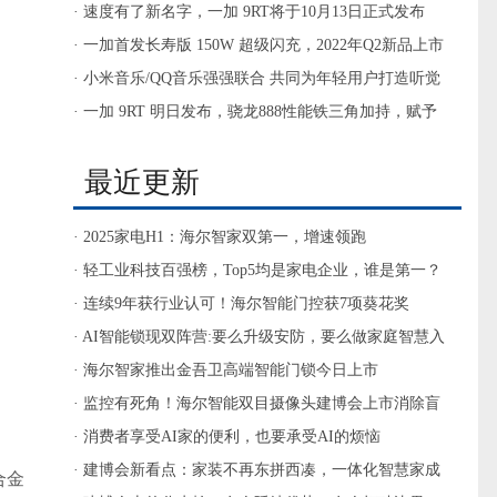
新春好礼
· 速度有了新名字，一加 9RT将于10月13日正式发布
· 一加首发长寿版 150W 超级闪充，2022年Q2新品上市
搭载
· 小米音乐/QQ音乐强强联合 共同为年轻用户打造听觉
盛宴
· 一加 9RT 明日发布，骁龙888性能铁三角加持，赋予
速度新名字
最近更新
· 2025家电H1：海尔智家双第一，增速领跑
· 轻工业科技百强榜，Top5均是家电企业，谁是第一？
· 连续9年获行业认可！海尔智能门控获7项葵花奖
· AI智能锁现双阵营:要么升级安防，要么做家庭智慧入
口
· 海尔智家推出金吾卫高端智能门锁今日上市
· 监控有死角！海尔智能双目摄像头建博会上市消除盲
区
· 消费者享受AI家的便利，也要承受AI的烦恼
· 建博会新看点：家装不再东拼西凑，一体化智慧家成
合金