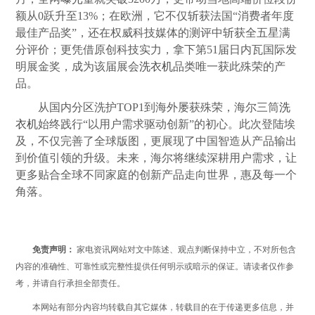
额从0跃升至13%；在欧洲，它不仅斩获法国“消费者年度
最佳产品奖”，还在权威科技媒体的测评中斩获全五星满
分评价；更凭借原创科技实力，拿下第51届日内瓦国际发
明展金奖，成为该届展会
洗衣机
品类唯一获此殊荣的产
品。
从国内分区洗护TOP1到海外屡获殊荣，海尔三筒
洗
衣机
始终践行“以用户需求驱动创新”的初心。此次登陆埃
及，不仅完善了全球版图，更展现了中国智造从产品输出
到价值引领的升级。未来，海尔将继续深耕用户需求，让
更多贴合全球不同家庭的创新产品走向世界，惠及每一个
角落。
免责声明：
家电资讯网站对文中陈述、观点判断保持中立，不对所包含
内容的准确性、可靠性或完整性提供任何明示或暗示的保证。请读者仅作参
考，并请自行承担全部责任。
本网站有部分内容均转载自其它媒体，转载目的在于传递更多信息，并