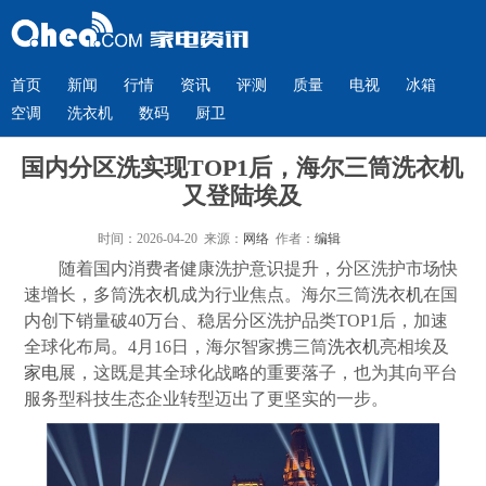
首页
新闻
行情
资讯
评测
质量
电视
冰箱
空调
洗衣机
数码
厨卫
国内分区洗实现TOP1后，海尔三筒洗衣机
又登陆埃及
时间：2026-04-20 来源：
网络
作者：
编辑
随着国内消费者健康洗护意识提升，分区洗护市场快
速增长，多筒
洗衣机
成为行业焦点。海尔三筒
洗衣机
在国
内创下销量破40万台、稳居分区洗护品类TOP1后，加速
全球化布局。4月16日，海尔智家携三筒
洗衣机
亮相埃及
家电
展，这既是其全球化战略的重要落子，也为其向平台
服务型科技生态企业转型迈出了更坚实的一步。