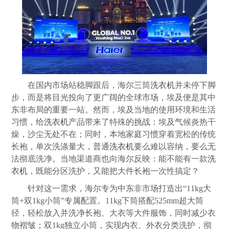
在国内市场站稳脚跟后，海尔三筒
洗衣机
并未停下脚
步，而是将目光投向了更广阔的全球市场，埃及便是其中
东非布局的重要一站。然而，埃及当地的使用环境和生活
习惯，给
洗衣机
产品带来了特殊的挑战：埃及气候炎热干
燥，沙尘无处不在；同时，本地家庭习惯穿着宽松的传统
长袍，单次洗涤量大，普通
洗衣机
要么难以容纳，要么无
法彻底洗净。当地渠道商也向海尔反映：能不能有一款
洗
衣机
，既能分区洗护，又能把大件长袍一次性搞定？
针对这一需求，海尔专为中东非市场打造出“11kg大
筒+双1kg小筒”专属配置。11kg下筒搭配525mm超大筒
径，轻松放入并洗净长袍、大衣等大件服饰，同时减少衣
物褶皱；双1kg独立小筒，实现内衣、外衣分类洗护，彻