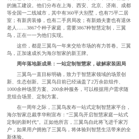
的施工建设。他们分布在上海、西安、北京、济南、成都
等全国一二线城市，其中有360平大别墅，也有75平二居
室；有新房装修，也有二手房局改；有新婚夫妻也有退休
老人……3867个种子家庭，需要3867种智慧定制，三翼
鸟，正在一一为他们实现。
这些，都是三翼鸟一年来交给市场的有力答卷。三翼
鸟，正加速成长为海尔智家的新王牌。
周年落地新成果：一站定制智慧家，破解家装困局
三翼鸟一直目标明确，致力于智慧家领域的场景创
新、生态创新。三翼鸟目前已经涵盖了2万余款组件、
1000余种场景方案、200余种服务，可以根据用户需求随
意组合场景、定制方案。
在一周年之际，三翼鸟发布一站式定制智慧家平台，
海尔智家总裁李华刚宣布：“三翼鸟开启智慧家庭一站式
定制的新时代”。正如他所言，三翼鸟自此将飞进千家万
户，如果用户拥抱了三翼鸟，将体验到智慧生活带来的全
新体验。