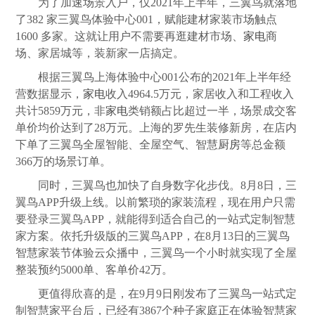
为了加速场景入户，仅2021年上半年，三翼鸟就落地
了382 家三翼鸟体验中心001，赋能建材家装市场触点
1600 多家。这就让用户不需要再逛建材市场、
家电
商
场、家居城等，装新家一店搞定。
根据三翼鸟上海体验中心001公布的2021年上半年经
营数据显示，
家电
收入4964.5万元，家居收入和工程收入
共计5859万元，非
家电
类销额占比超过一半，场景成交客
单价均价达到了28万元。上海的罗先生装修新房，在店内
下单了三翼鸟全屋智能、全屋空气、智慧
厨房
等总金额
366万的场景订单。
同时，三翼鸟也加快了自身数字化步伐。8月8日，三
翼鸟APP升级上线。以前繁琐的家装流程，现在用户只需
要登录三翼鸟APP，就能得到适合自己的一站式定制智慧
家方案。依托升级版的三翼鸟APP，在8月13日的三翼鸟
智慧家装节体验云众播中，三翼鸟一个小时就实现了全屋
整装预约5000单、客单价42万。
更值得欣喜的是，在9月9日刚发布了三翼鸟一站式定
制智慧家平台后，已经有3867个种子家庭正在体验智慧家