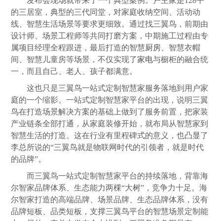
发布会现场就带来了一个典型案例。户主家是128平
的三居室，典型的三代同堂，对家庭收纳空间、活动动
线、智慧生活场景等要求更细致。通过找三翼鸟，前期由
设计师、场景工程师等共同打磨方案，中期施工过程由专
属项目经理全程跟进，最后打造的智慧
厨房
、智慧衣帽
间、智慧儿童房等场景，不仅实现了
家电
与橱柜的融合统
一，而且自己、老人、孩子都满意。
这也只是三翼鸟一站式定制智慧家服务落地到用户家
庭的一个缩影。一站式定制智慧家平台的出现，说明三翼
鸟在打造场景解决方案的基础上做到了服务前置，把家装
产业链条全部打通，从家庭装修开始，就布局从智慧家到
智慧生活的打造。这在行业有里程碑式的意义，也凸显了
李总所说的“三翼鸟就是物联网时代的引领者，就是时代
的品牌”。
而三翼鸟一站式定制智慧家平台的持续落地，背靠海
尔智家品牌体系、生态能力两棵“大树”，竞争力十足。海
尔智家打造的高端品牌、场景品牌、生态品牌体系，没有
品牌短板、品类短板，支撑三翼鸟平台的智慧场景定制能