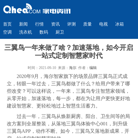
首页
新闻
行情
资讯
评测
质量
电视
冰箱
空调
洗衣机
数码
厨卫
三翼鸟一年来做了啥？加速落地，如今开启
一站式定制智慧家时代
时间：2021-09-10 来源：
海尔
作者：
编辑
2020年9月，海尔智家旗下的场景品牌三翼鸟正式成
立，转眼一年过去，三翼鸟都做了什么？给用户带来了哪
些改变？可以这样说，一年来，三翼鸟专注智慧家领域，
从零开始，加速落地，每一步，都在为让用户更快更好地
建设智慧家、更轻松地过上智慧生活蓄力。
过去一年，三翼鸟从焕新
厨房
、阳台、卫生间等的局
改方案到全屋整装，从落地三翼鸟体验中心001，到升级
三翼鸟APP，动作不断。如今，三翼鸟又落地新成果，开