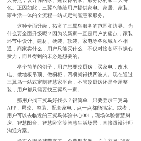
大特点，设计你的家、建设你的家、服务你的家三大特
色。正因如此，三翼鸟能给用户提供
家电
、家居、家装、
家生活一体的全流程一站式定制智慧家服务。
这种全面升级，拓宽了三翼鸟服务的范围和边界。为
什么要全面升级呢？因为装新家一直是用户的痛点，家装
环节中设计、建材、硬装、软装、
家电
等各领域互不相
通，商家卖什么，用户只能买什么，不仅对接各环节操心
费力，而且得到的未必是想要的。
举个简单的例子，用户想要改
厨房
，买
家电
，改水
电、做地板吊顶、做橱柜，四项就得找四波人。现在通过
三翼鸟一站式定制智慧家平台，不管改
厨房
还是全屋整
装，用户都只需要找三翼鸟一家。
那用户找三翼鸟好找么？很简单，只要登录三翼鸟
APP，局改、整装、配套
家电
，点一点都能搞定。或者，
用户可以去临近的三翼鸟体验中心001，现场体验智慧
厨
房
、智慧阳台、智慧卧室等智慧生活场景，直接跟设计师
沟通方案。