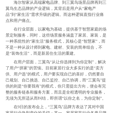
海尔智家从高端
家电
品牌、到三翼鸟场景品牌再到三
翼鸟生态品牌的产业逻辑，其背后是用户从“
家电
产
品”到“家生活”需求升级的逻辑。而这种逻辑直指行业痛
点和用户痛点。
在行业层面，以
家电
为基础，提供基于智慧家庭的场
景定制服务，同时，这些场景服务涵盖了家居、家装，是
一种系统性的“家生活”服务模式，其核心是“智慧家”，而
不是一种从设计师到
家电
、建材、安装的简单组合，不
是“装饰生活”，而是新居住生活的重建。
在用户层面，三翼鸟“从让你选择到为你定制”，解决
了用户“拼家”的苦恼。目前家居行业大多实行的是“卖方
供、用户选”的模式，用户要实现自已的喜好，仍然要自
己规划、自己挑选、自己监控、自己协调，而“三翼鸟”提
供的则是“你要我有”的模式，你只需提出方向，便会有完
整的服务链条和服务方案，而且是全程透明的专业服务，
无须为无所适从而纠结，即所谓“以你之名，为你定制”。
在9日的发布会上，“三翼鸟”品牌方表达了其对中国
家居行业急剧变化的关切：其一，家居家装行业各类品牌