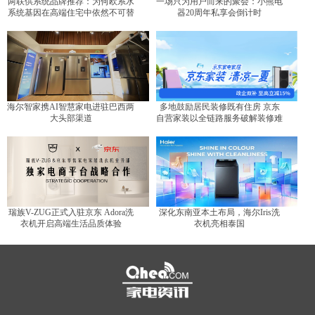
两联供系统品牌推荐：为何欧系水
一场只为用户而来的聚会：小熊电
系统基因在高端住宅中依然不可替
器20周年私享会倒计时
代？
海尔智家携AI智慧家电进驻巴西两
多地鼓励居民装修既有住房 京东
大头部渠道
自营家装以全链路服务破解装修难
题
瑞族V-ZUG正式入驻京东 Adora洗
深化东南亚本土布局，海尔Iris洗
衣机开启高端生活品质体验
衣机亮相泰国