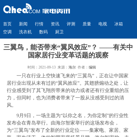
首页
新闻
行情
资讯
评测
质量
电视
冰箱
空调
洗衣机
数码
厨卫
三翼鸟，能否带来“翼风效应”？ ——有关中
国家居行业变革话题的观察
时间：2021-09-13 来源：
海尔
作者：
编辑
一只在行业上空快速飞来的“三翼鸟”，正在让中国家
居行业出现从未有过的“翼风效应”。其翅膀煽动之处，让
行业感受到了其飞翔所带来的动力或者还有行业重组的压
力，但同时，也为消费者带来了一股从没感受到过的清
风。
9月9日，一场主题为“以你之名，为你定制”的行业性
发布会在青岛举行。由海尔智家举行的这场发布会，
为“三翼鸟”发布了全新的行业定位——集
家电
、家居、家