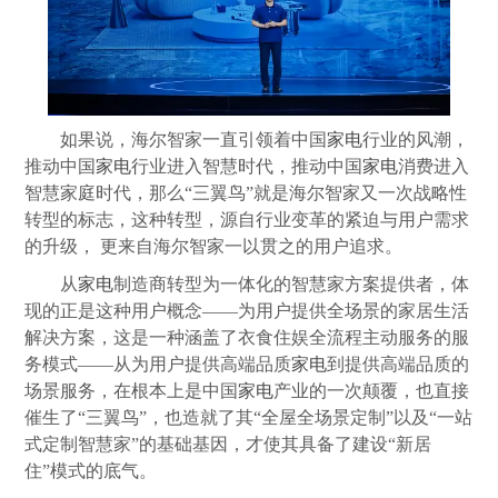
如果说，海尔智家一直引领着中国
家电
行业的风潮，
推动中国
家电
行业进入智慧时代，推动中国
家电
消费进入
智慧家庭时代，那么“三翼鸟”就是海尔智家又一次战略性
转型的标志，这种转型，源自行业变革的紧迫与用户需求
的升级， 更来自海尔智家一以贯之的用户追求。
从
家电
制造商转型为一体化的智慧家方案提供者，体
现的正是这种用户概念——为用户提供全场景的家居生活
解决方案，这是一种涵盖了衣食住娱全流程主动服务的服
务模式——从为用户提供高端品质
家电
到提供高端品质的
场景服务，在根本上是中国
家电
产业的一次颠覆，也直接
催生了“三翼鸟”，也造就了其“全屋全场景定制”以及“一站
式定制智慧家”的基础基因，才使其具备了建设“新居
住”模式的底气。