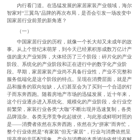
内行看门道。在迅猛发展的家居家装产业领域，海尔
智家对“三翼鸟”品牌的再次布局，是否会引发一场改变中
国家居行业前景的新角逐？
（一）
中国家居行业的历程，就像一个长大却又未成年的故
事。从上个世纪末萌芽，到今天已经累积形成数万亿计产
值的庞大产业矩阵，大体经历了三个阶段：碎片化的产业
阶段、系统化的产业阶段和正在进行中的数字化产业阶
段。早期，家居家装产业尚不具备行业性，产业不完整和
服务低端化是这个阶段的特点。呈现在消费层面，就是产
品和服务的双向短缺，人们甚至会为了买到一个合适的钉
子而东奔西跑。随着房地产市场的迅猛发展，近十年来，
这个行业逐步进入系统化、规模化的产业阶段，全行业空
前繁荣，家装行业各类“大咖”不断出现并迅速复制，各类
品牌混杂、各类无序竞争此起彼伏，与此形成鲜明对照的
是——消费者依然在东奔西跑，依然在为“拼家”而奔忙，
整个行业依然是“有家装”但无“家居”，行业与消费依然呈
现高度的非匹配现象，产业与消费的本质鸿沟依然没有解