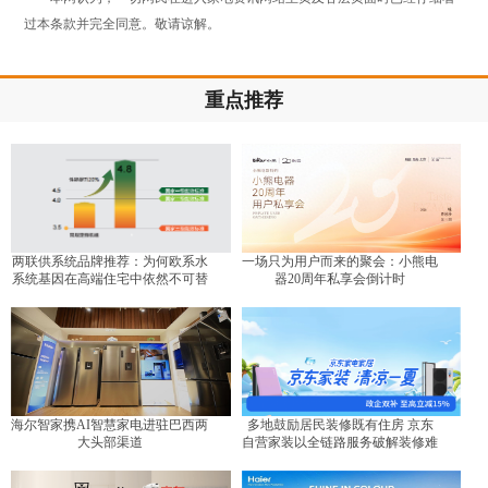
过本条款并完全同意。敬请谅解。
重点推荐
两联供系统品牌推荐：为何欧系水
一场只为用户而来的聚会：小熊电
系统基因在高端住宅中依然不可替
器20周年私享会倒计时
代？
海尔智家携AI智慧家电进驻巴西两
多地鼓励居民装修既有住房 京东
大头部渠道
自营家装以全链路服务破解装修难
题