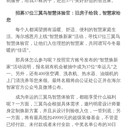
制服务，给我37栋房子，还您37个美好舒适的智慧家。
招募37位三翼鸟智慧体验官：旧房子给我，智慧家给
您
每个人都渴望拥有温暖、舒适、便利的智慧家庭生
活。海尔感恩月上线“智慧焕新家”活动，寻找37位三翼鸟
智慧体验官，让他们入住理想的智慧家，共同谱写今冬最
暖的“佳话”。
那具体怎么参与呢？按照官方账号发布的“智慧焕新
家”活动说明，报名就有机会被抽中成为37位“幸运儿”之
一。另外，还有400张
空调
、
洗衣机
、热水器、油烟机的
上门清洗券等您来领。最终名额将由公证处公正并在海尔
智家官方公众号及微博公布。
成为幸运的三翼鸟智慧体验官，都能享受什么福利
呢？一方面，三翼鸟会根据具体需求，邀约明星设计师量
身定制焕新方案，并且从设计到验收入住，一管到底；另
一方面，将有最高抵扣49999元的超级装修基金，不管是
已经付款、未付款或者未付全款，中奖名单公布的30日