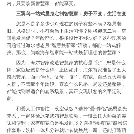
内，只要焕新智慧家，都能享受。
三翼鸟一站式量身定制智慧家：房子不变，生活在变
您是不是多多少少对现在
的
房子有些不满？格局老
旧、风格过时
，
不符合当下生活习惯？即将迎来二宝，空
间愈发局促？年龄渐长，很多设计不够友好？这些现实的
问题通过海尔感恩月“智慧焕新家”活动，都能一站式解
决。那么，为啥海尔智家能一站式焕新理想的智慧家？
因为，海尔智家改造智慧家的核心是“您”，您是什么
样，家就应该是什么样。正因如此，海尔智家准备了五大
感恩套系，面向伴侣、父母、孩子、萌宠、自己五大精准
人群，不管哪个年龄段、喜欢什么风格、局改还是整装，
都能找到最适合的套系场景，真正实现以您的名字定制
家。
和爱人工作繁忙，没空做饭？选择“爱·伴侣”感恩食光
套系，一起体验
冰箱
烤箱智慧联动，一键烹饪大师菜的美
味和便利；家有萌宠总是毛发乱飞？选择“撸·萌宠”感恩陪
伴套系，洗护一体几分钟就让衣物焕然一新，还能打造萌