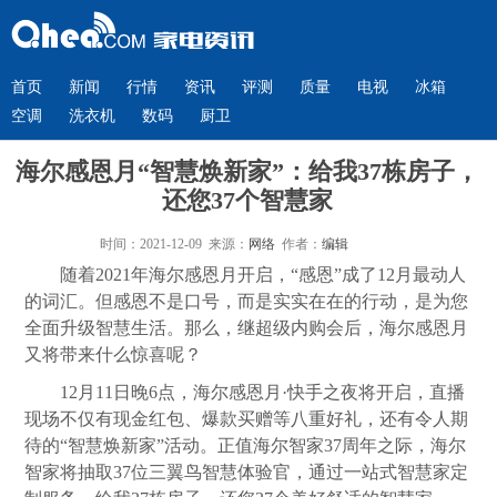
首页
新闻
行情
资讯
评测
质量
电视
冰箱
空调
洗衣机
数码
厨卫
海尔感恩月“智慧焕新家”：给我37栋房子，
还您37个智慧家
时间：2021-12-09 来源：
网络
作者：
编辑
随着2021年海尔感恩月开启，“感恩”成了12月最动人
的词汇。但感恩不是口号，而是实实在在的行动，是为您
全面升级智慧生活。那么，继超级内购会后，海尔感恩月
又将带来什么惊喜呢？
12月11日晚6点，海尔感恩月·快手之夜将开启，直播
现场不仅有现金红包、爆款买赠等八重好礼，还有令人期
待的“智慧焕新家”活动。正值海尔智家37周年之际，海尔
智家将抽取37位三翼鸟智慧体验官，通过一站式智慧家定