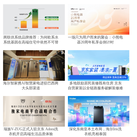
两联供系统品牌推荐：为何欧系水
一场只为用户而来的聚会：小熊电
系统基因在高端住宅中依然不可替
器20周年私享会倒计时
代？
海尔智家携AI智慧家电进驻巴西两
多地鼓励居民装修既有住房 京东
大头部渠道
自营家装以全链路服务破解装修难
题
瑞族V-ZUG正式入驻京东 Adora洗
深化东南亚本土布局，海尔Iris洗
衣机开启高端生活品质体验
衣机亮相泰国