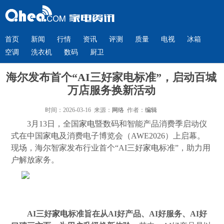
首页
新闻
行情
资讯
评测
质量
电视
冰箱
空调
洗衣机
数码
厨卫
海尔发布首个“AI三好家电标准”，启动百城
万店服务换新活动
时间：2026-03-16 来源：
网络
作者：
编辑
3月13日，全国
家电
暨数码和智能产品消费季启动仪
式在中国
家电
及消费电子博览会（AWE2026）上启幕。
现场，海尔智家发布行业首个“AI三好
家电
标准”，助力用
户解放家务。
AI三好
家电
标准旨在从AI好产品、AI好服务、AI好