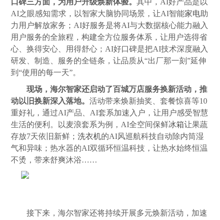
口碑三方面，为用户升级焕新体验。
其中，AI好产品是以
AI之眼感知需求，以智家大脑协同场景，让AI智能
家电
助
力用户解放家务；AI好服务是将AI与大数据核心能力融入
用户服务的全旅程，构建全方位服务体系，让用户选得省
心、换得安心、用得舒心；AI好口碑是把AI技术深度融入
研发、制造、服务的全链条，让品质从“出厂那一刻”延伸
到“使用的每一天”。
现场，海尔智家还启动了百城万店服务换新活动，推
动以旧换新深入落地。
活动带来焕新抽奖、套餐惊喜等10
重好礼，通过AI产品、AI套系加速入户，让用户感受智慧
生活的便利。以麦浪套系为例，AI全空间保鲜
冰箱
让果蔬
存放7天依旧新鲜；
洗衣机
的AI风巡航科技自动除内筒湿
气和异味；热水器的AI双循环恒温科技，让热水始终恒温
不烫，带来舒爽沐浴……
接下来，海尔智家还将持续开展多元焕新活动，加速