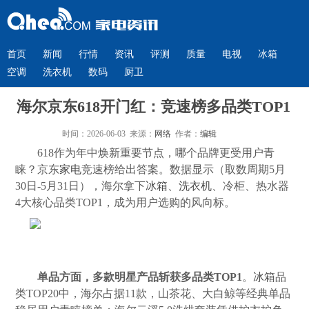
首页
新闻
行情
资讯
评测
质量
电视
冰箱
空调
洗衣机
数码
厨卫
海尔京东618开门红：竞速榜多品类TOP1
时间：2026-06-03 来源：
网络
作者：
编辑
618作为年中焕新重要节点，哪个品牌更受用户青
睐？京东
家电
竞速榜给出答案。数据显示（取数周期5月
30日-5月31日），海尔拿下
冰箱
、
洗衣机
、冷柜、热水器
4大核心品类TOP1，成为用户选购的风向标。
单品方面，多款明星产品斩获多品类TOP1
。
冰箱
品
类TOP20中，海尔占据11款，山茶花、大白鲸等经典单品