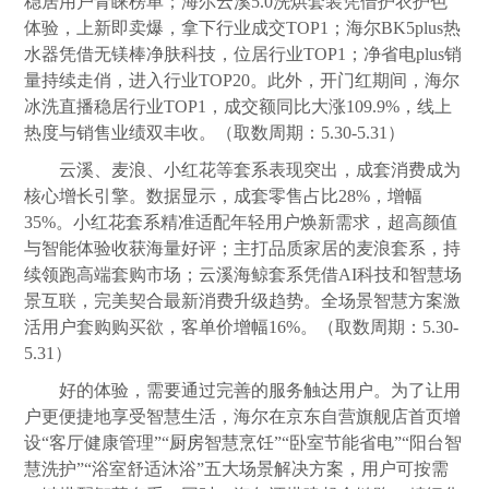
稳居用户青睐榜单；海尔云溪5.0洗烘套装凭借护衣护色
体验，上新即卖爆，拿下行业成交TOP1；海尔BK5plus热
水器凭借无镁棒净肤科技，位居行业TOP1；净省电plus销
量持续走俏，进入行业TOP20。此外，开门红期间，海尔
冰洗直播稳居行业TOP1，成交额同比大涨109.9%，线上
热度与销售业绩双丰收。（取数周期：5.30-5.31）
云溪、麦浪、小红花等套系表现突出，成套消费成为
核心增长引擎。数据显示，成套零售占比28%，增幅
35%。小红花套系精准适配年轻用户焕新需求，超高颜值
与智能体验收获海量好评；主打品质家居的麦浪套系，持
续领跑高端套购市场；云溪海鲸套系凭借AI科技和智慧场
景互联，完美契合最新消费升级趋势。全场景智慧方案激
活用户套购购买欲，客单价增幅16%。（取数周期：5.30-
5.31）
好的体验，需要通过完善的服务触达用户。为了让用
户更便捷地享受智慧生活，海尔在京东自营旗舰店首页增
设“客厅健康管理”“
厨房
智慧烹饪”“卧室节能省电”“阳台智
慧洗护”“浴室舒适沐浴”五大场景解决方案，用户可按需