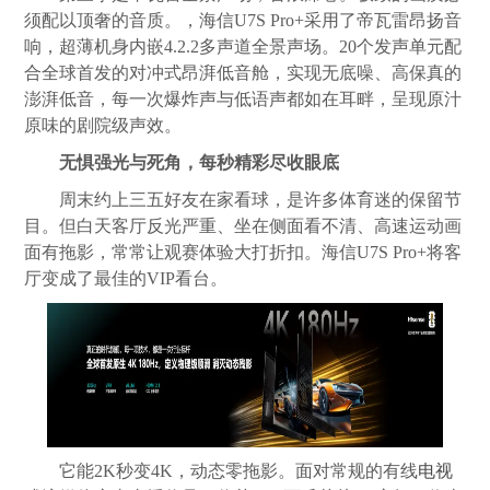
须配以顶奢的音质。，海信U7S Pro+采用了帝瓦雷昂扬音
响，超薄机身内嵌4.2.2多声道全景声场。20个发声单元配
合全球首发的对冲式昂湃低音舱，实现无底噪、高保真的
澎湃低音，每一次爆炸声与低语声都如在耳畔，呈现原汁
原味的剧院级声效。
无惧强光与死角，每秒精彩尽收眼底
周末约上三五好友在家看球，是许多体育迷的保留节
目。但白天客厅反光严重、坐在侧面看不清、高速运动画
面有拖影，常常让观赛体验大打折扣。海信U7S Pro+将客
厅变成了最佳的VIP看台。
它能2K秒变4K，动态零拖影。面对常规的有线
电视