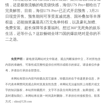
情，还是极致流畅的电竞级快感，海信U7S Pro+都给出了
完美解答。目前，海信U7S Pro+已正式开启预售，3月21
日现货开售。预售期间可享受直减优惠、国补叠加等丰厚
权益，还能抽奖赢最高3万元免单特权，以及豪礼加赠、
免费安装、超长保障等多重福利。想过360°无死角的娱乐
生活，还等什么？这款畅销全球75国的爆款绝对是你的不
二之选。
免责声明：
家电资讯网站对文中陈述、观点判断保持中立，不对所包含
内容的准确性、可靠性或完整性提供任何明示或暗示的保证。请读者仅作参
考，并请自行承担全部责任。
本网站有部分内容均转载自其它媒体，转载目的在于传递更多信息，并
不代表本网赞同其观点和对其真实性负责，本网站无法鉴别所上传图片或文
字的知识版权，本站所转载图片、文字不涉及任何商业性质，如果侵犯，请
及时通知我们，本网站将在第一时间及时删除，不承担任何侵权责任。联系
方式：sikto@126.com