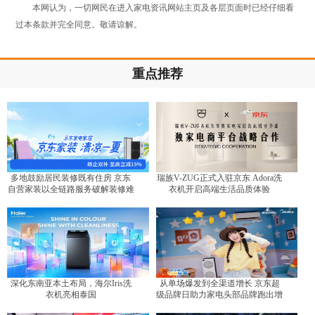
本网认为，一切网民在进入家电资讯网站主页及各层页面时已经仔细看
过本条款并完全同意。敬请谅解。
重点推荐
多地鼓励居民装修既有住房 京东
瑞族V-ZUG正式入驻京东 Adora洗
自营家装以全链路服务破解装修难
衣机开启高端生活品质体验
题
深化东南亚本土布局，海尔Iris洗
从单场爆发到全渠道增长 京东超
衣机亮相泰国
级品牌日助力家电头部品牌跑出增
长曲线