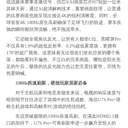
或流媒体赛事直播信号，信芯®AI画质芯片H7宛如一位米
其林大厨，通过AI超清解构技术，重塑画面纹理，让普通
的比赛画面也能呈现出接近4K的锐利清晰度。同时，全
球首发4K 180Hz原生高刷确保了足球飞行的轨迹、赛车疾
驰的瞬间都丝滑流畅，绝不拖泥带水。
它还能全视角抗反光，让所有人都坐C位。黑曜屏Pro
不仅具有1.8%的超低反射率、0.2%超低雾度值，更拥有
178°的超广视角。这意味着无论朋友们坐在沙发的哪个角
落，都能看到不偏色、不泛白的完美画面。哪怕是阳光充
足的午后，极致的抗反光能力也让您无需拉窗帘，尽情为
热爱呐喊。
330Hz疾速刷新，硬核玩家居家必备
对于主机玩家和电竞发烧友来说，
电视
的响应速度与
暗部细节往往决定了游戏中的生死成败。海信U7S Pro+堪
称主机游戏和高帧率PC游戏的绝佳拍档。
先说突破极限的330Hz疾速高刷。在满血HDMI2.1接
口的加持下，U7S Pro+可将刷新率进一步飙升至惊人的