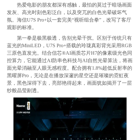
热爱电影的朋友都深有感触，最怕的莫过于暗场画面
发灰、高光时刻色彩泛白，以及突兀的白色光晕破坏气
氛。海信U7S Pro+以一套完美“视听组合拳”，改写了客厅
观影的标准。
第一拳是极黑极透，告别光晕干扰。区别于传统只有
蓝光的MiniLED，U7S Pro+搭载的玲珑真彩背光采用RGB
三原色直发光。结合信芯®AI画质芯片H7的像素级光色同
控算力，它能通过AI防串色科技与AI自然光晕算法，将画
面光晕消融至人眼无感程度。配合拥有1.8%超低反射率的
黑曜屏Pro，无论是在播放深邃的星空还是璀璨的霓虹夜
景，黑色深得下去，亮部艳得起来，画面犹如揭开了一层
纱般晶莹剔透。