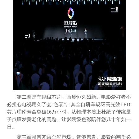
第二拳是车规级芯片，画质恒久如新。电影爱好者不
必担心
电视
用久了会“色衰”。其全自研车规级高光效LED
芯片理论寿命突破16万小时，从物理本质上杜绝了传统量
子点膜发黄老化的问题，让影院级色彩陪伴您几十年如一
日。
第三拳是帝瓦雷全景声场，音浪席卷。极致的画质必