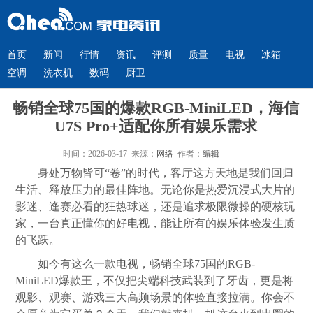
首页
新闻
行情
资讯
评测
质量
电视
冰箱
空调
洗衣机
数码
厨卫
畅销全球75国的爆款RGB-MiniLED，海信
U7S Pro+适配你所有娱乐需求
时间：2026-03-17 来源：
网络
作者：
编辑
身处万物皆可“卷”的时代，客厅这方天地是我们回归
生活、释放压力的最佳阵地。无论你是热爱沉浸式大片的
影迷、逢赛必看的狂热球迷，还是追求极限微操的硬核玩
家，一台真正懂你的好
电视
，能让所有的娱乐体验发生质
的飞跃。
如今有这么一款
电视
，畅销全球75国的RGB-
MiniLED爆款王，不仅把尖端科技武装到了牙齿，更是将
观影、观赛、游戏三大高频场景的体验直接拉满。你会不