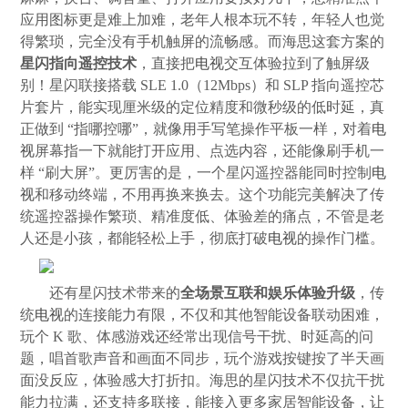
应用图标更是难上加难，老年人根本玩不转，年轻人也觉
得繁琐，完全没有手机触屏的流畅感。而海思这套方案的
星闪指向遥控技术
，直接把
电视
交互体验拉到了触屏级
别！星闪联接搭载 SLE 1.0（12Mbps）和 SLP 指向遥控芯
片套片，能实现厘米级的定位精度和微秒级的低时延，真
正做到 “指哪控哪”，就像用手写笔操作平板一样，对着
电
视
屏幕指一下就能打开应用、点选内容，还能像刷手机一
样 “刷大屏”。更厉害的是，一个星闪遥控器能同时控制
电
视
和移动终端，不用再换来换去。这个功能完美解决了传
统遥控器操作繁琐、精准度低、体验差的痛点，不管是老
人还是小孩，都能轻松上手，彻底打破
电视
的操作门槛。
还有星闪技术带来的
全场景互联和娱乐体验升级
，传
统
电视
的连接能力有限，不仅和其他智能设备联动困难，
玩个 K 歌、体感游戏还经常出现信号干扰、时延高的问
题，唱首歌声音和画面不同步，玩个游戏按键按了半天画
面没反应，体验感大打折扣。海思的星闪技术不仅抗干扰
能力拉满，还支持多联接，能接入更多家居智能设备，让