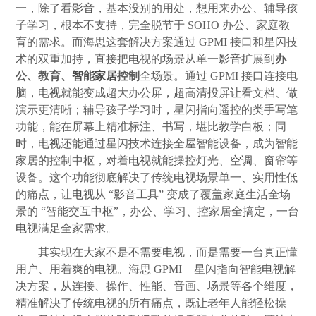
一，除了看
影音
，基本没别的用处，想用来办公、辅导孩
子学习，根本不支持，完全脱节于 SOHO 办公、家庭教
育的需求。而海思这套解决方案通过 GPMI 接口和星闪技
术的双重加持，直接把
电视
的场景从单一
影音
扩展到
办
公、教育、
智能家居
控制
全场景。通过 GPMI 接口连接电
脑，
电视
就能变成超大办公屏，超高清投屏让看文档、做
演示更清晰；辅导孩子学习时，星闪指向遥控的类手写笔
功能，能在屏幕上精准标注、书写，堪比教学白板；同
时，
电视
还能通过星闪技术连接全屋智能设备，成为智能
家居的控制中枢，对着
电视
就能操控灯光、
空调
、窗帘等
设备。这个功能彻底解决了传统
电视
场景单一、实用性低
的痛点，让
电视
从 “
影音
工具” 变成了覆盖家庭生活全场
景的 “智能交互中枢”，办公、学习、控家居全搞定，一台
电视
满足全家需求。
其实现在大家不是不需要
电视
，而是需要一台真正懂
用户、用着爽的
电视
。海思 GPMI + 星闪指向智能
电视
解
决方案，从连接、操作、性能、音画、场景等各个维度，
精准解决了传统
电视
的所有痛点，既让老年人能轻松操