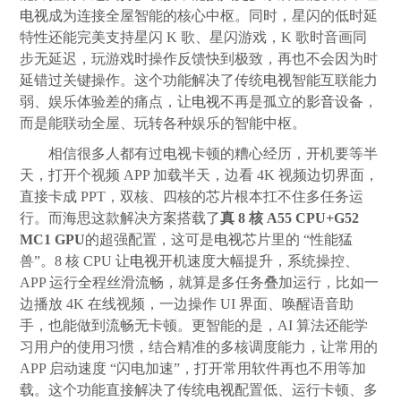
电视
成为连接全屋智能的核心中枢。同时，星闪的低时延
特性还能完美支持星闪 K 歌、星闪游戏，K 歌时音画同
步无延迟，玩游戏时操作反馈快到极致，再也不会因为时
延错过关键操作。这个功能解决了传统
电视
智能互联能力
弱、娱乐体验差的痛点，让
电视
不再是孤立的
影音
设备，
而是能联动全屋、玩转各种娱乐的智能中枢。
相信很多人都有过
电视
卡顿的糟心经历，开机要等半
天，打开个视频 APP 加载半天，边看 4K 视频边切界面，
直接卡成 PPT，双核、四核的芯片根本扛不住多任务运
行。而海思这款解决方案搭载了
真 8 核 A55 CPU+G52
MC1 GPU
的超强配置，这可是
电视
芯片里的 “性能猛
兽”。8 核 CPU 让
电视
开机速度大幅提升，系统操控、
APP 运行全程丝滑流畅，就算是多任务叠加运行，比如一
边播放 4K 在线视频，一边操作 UI 界面、唤醒语音助
手，也能做到流畅无卡顿。更智能的是，AI 算法还能学
习用户的使用习惯，结合精准的多核调度能力，让常用的
APP 启动速度 “闪电加速”，打开常用软件再也不用等加
载。这个功能直接解决了传统
电视
配置低、运行卡顿、多