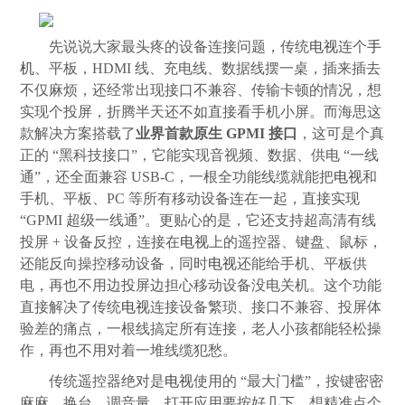
先说说大家最头疼的设备连接问题，传统
电视
连个
手
机
、平板，HDMI 线、充电线、数据线摆一桌，插来插去
不仅麻烦，还经常出现接口不兼容、传输卡顿的情况，想
实现个投屏，折腾半天还不如直接看手机小屏。而海思这
款解决方案搭载了
业界首款原生 GPMI 接口
，这可是个真
正的 “黑科技接口”，它能实现音视频、数据、供电 “一线
通”，还全面兼容 USB-C，一根全功能线缆就能把
电视
和
手机、平板、PC 等所有移动设备连在一起，直接实现
“GPMI 超级一线通”。更贴心的是，它还支持超高清有线
投屏 + 设备反控，连接在
电视
上的遥控器、键盘、鼠标，
还能反向操控移动设备，同时
电视
还能给手机、平板供
电，再也不用边投屏边担心移动设备没电关机。这个功能
直接解决了传统
电视
连接设备繁琐、接口不兼容、投屏体
验差的痛点，一根线搞定所有连接，老人小孩都能轻松操
作，再也不用对着一堆线缆犯愁。
传统遥控器绝对是
电视
使用的 “最大门槛”，按键密密
麻麻，换台、调音量、打开应用要按好几下，想精准点个