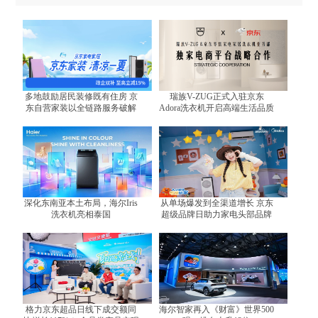
多地鼓励居民装修既有住房 京
瑞族V-ZUG正式入驻京东
东自营家装以全链路服务破解
Adora洗衣机开启高端生活品质
装修难题
体验
深化东南亚本土布局，海尔Iris
从单场爆发到全渠道增长 京东
洗衣机亮相泰国
超级品牌日助力家电头部品牌
跑出增长曲线
格力京东超品日线下成交额同
海尔智家再入《财富》世界500