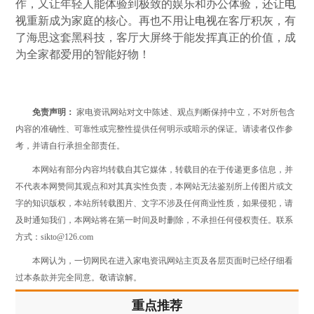
作，又让年轻人能体验到极致的娱乐和办公体验，还让
电
视
重新成为家庭的核心。再也不用让
电视
在客厅积灰，有
了海思这套黑科技，客厅大屏终于能发挥真正的价值，成
为全家都爱用的智能好物！
免责声明：
家电资讯网站对文中陈述、观点判断保持中立，不对所包含
内容的准确性、可靠性或完整性提供任何明示或暗示的保证。请读者仅作参
考，并请自行承担全部责任。
本网站有部分内容均转载自其它媒体，转载目的在于传递更多信息，并
不代表本网赞同其观点和对其真实性负责，本网站无法鉴别所上传图片或文
字的知识版权，本站所转载图片、文字不涉及任何商业性质，如果侵犯，请
及时通知我们，本网站将在第一时间及时删除，不承担任何侵权责任。联系
方式：sikto@126.com
本网认为，一切网民在进入家电资讯网站主页及各层页面时已经仔细看
过本条款并完全同意。敬请谅解。
重点推荐