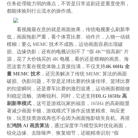
任务处理能力弱的痛点，不管是日常追剧还是重度使用，
都能体验到行云流水的操作感。
看视频最在意的就是画面效果，传统
电视
要么刷新率
低，画面拖影严重，看个体育比赛、动作片，人物一动就
模糊；要么 MEMC 技术不成熟，运动画面容易出现破
损、边缘伪影；还有的
电视
识别不了 “假 4K”“假高刷” 片
源，花了大价钱买的 4K
电视
，看的还是模糊的画质。海
思这套方案在视觉体验上直接拉满，不仅支持
4K 60Hz 全
量 MEMC 技术
，还完美解决了传统 MEMC 算法的画面
破损、伪影问题，不管是足球比赛的快速传球、篮球比赛
的扣篮瞬间，还是赛车比赛的激烈追逐，运动画面都能做
到稳定流畅、清晰锐利。同时，它还支持
DLG 165Hz 高
刷新率模式
，这可是游戏玩家的福音，165Hz 的高刷能显
著减少画面卡顿，游戏模式下操作反馈更精准、响应更
快，玩竞技类游戏再也不会因为画面拖影错失良机。再搭
配
鸿鹄 AI 画质算法
，通过深度学习模型实时优化画面，
锐化边缘、去除噪声、恢复细节，还能精准识别 “假