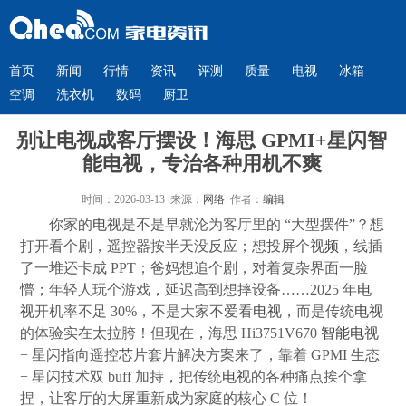
首页
新闻
行情
资讯
评测
质量
电视
冰箱
空调
洗衣机
数码
厨卫
别让电视成客厅摆设！海思 GPMI+星闪智
能电视，专治各种用机不爽
时间：2026-03-13 来源：
网络
作者：
编辑
你家的
电视
是不是早就沦为客厅里的 “大型摆件”？想
打开看个剧，遥控器按半天没反应；想投屏个
视频
，线插
了一堆还卡成 PPT；爸妈想追个剧，对着复杂界面一脸
懵；年轻人玩个游戏，延迟高到想摔设备……2025 年
电
视
开机率不足 30%，不是大家不爱看
电视
，而是传统
电视
的体验实在太拉胯！但现在，海思 Hi3751V670
智能
电视
+ 星闪指向遥控芯片套片解决方案来了，靠着 GPMI 生态
+ 星闪技术双 buff 加持，把传统
电视
的各种痛点挨个拿
捏，让客厅的大屏重新成为家庭的核心 C 位！