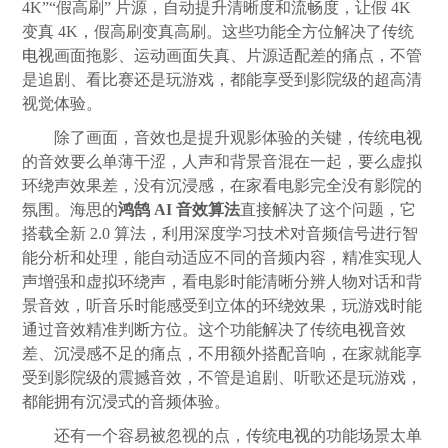
4K”“假高刷” 片源，自动提升清晰度和流畅度，让假 4K
变真 4K，假高刷变真高刷。这些功能全方位解决了传统
电视
画面拖影、运动画面失真、片源适配差的痛点，不管
是追剧、看比赛还是玩游戏，都能享受到影院级的超高清
视觉体验。
除了画面，音效也是提升观影体验的关键，传统
电视
的音效要么单薄干涩，人声和背景音混在一起，要么虚拟
环绕声效果差，没有沉浸感，在家看电影完全没有影院的
氛围。海思的
鸿鹄 AI 音效算法
直接解决了这个问题，它
搭载全新 2.0 算法，利用深度学习技术对音频信号进行智
能分析和处理，能自动适应不同的音频内容，精准实现人
声增强和虚拟环绕声，看电影时能清晰分辨人物对话和背
景音效，听音乐时能感受到立体的环绕效果，玩游戏时能
通过音效精准判断方位。这个功能解决了传统
电视
音效
差、沉浸感不足的痛点，不用额外搭配音响，在家就能享
受到影院级的震撼音效，不管是追剧、听歌还是玩游戏，
都能拥有沉浸式的音频体验。
还有一个容易被忽视的点，传统
电视
的功能场景太单