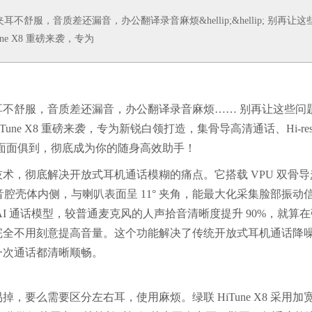
服，音质差还漏音，办公翻译录音麻烦&hellip;&hellip; 别再让这
e X8 重磅来袭，专为
不舒服，音质差还漏音，办公翻译录音麻烦…… 别再让这些问
une X8 重磅来袭，专为新锐白领打造，集骨导高清通话、Hi-res
勤面面俱到，彻底成为你的随身高效助手！
通话技术，彻底解决开放式耳机通话模糊的痛点。它搭载 VPU 双骨导
后音腔壳体内侧，与喇叭表面呈 11° 夹角，能最大化采集脸部振动
I 通话模型，较普通麦克风的人声拾音清晰度提升 90%，就算在
完全不用刻意提高音量。这个功能解决了传统开放式耳机通话降
一次通话都清晰顺畅。
要么需要区分左右耳，使用麻烦。绿联 HiTune X8 采用加