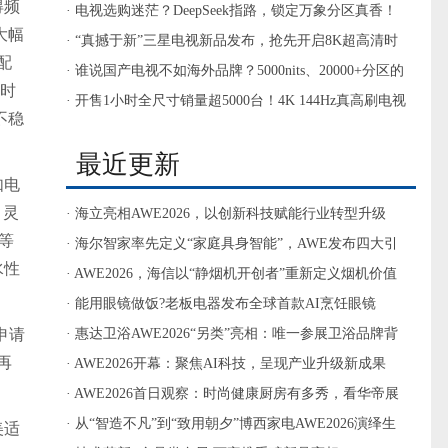
得频
影音需求
· 电视选购迷茫？DeepSeek指路，锁定万象分区真香！
大幅
· “真撼于新”三星电视新品发布，抢先开启8K超高清时
配
代大门
· 谁说国产电视不如海外品牌？5000nits、20000+分区的
小时
电视你见过没？
· 开售1小时全尺寸销量超5000台！4K 144Hz真高刷电视
不稳
TCL T7E值得入手
最近更新
如电
，灵
· 海立亮相AWE2026，以创新科技赋能行业转型升级
等
· 海尔智家率先定义“家庭具身智能”，AWE发布四大引
水性
领实力
· AWE2026，海信以“静烟机开创者”重新定义烟机价值
标准
· 能用眼镜做饭?老板电器发布全球首款AI烹饪眼镜
申请
· 惠达卫浴AWE2026“另类”亮相：唯一参展卫浴品牌背
再
后的战略升维
· AWE2026开幕：聚焦AI科技，呈现产业升级新成果
· AWE2026首日观察：时尚健康厨房有多秀，看华帝展
馆就够了！
· 从“智造不凡”到“致用朝夕”博西家电AWE2026演绎生
美适