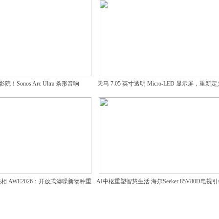
Sonos Arc Ultra 条形音响
天马 7.05 英寸透明 Micro-LED 显示屏，重新
交互
ro 亮相 AWE2026：开放式滤噪新物种重
AI中枢重塑智慧生活 海尔Seeker 85V80D电视
塑听觉体验
智能新范式