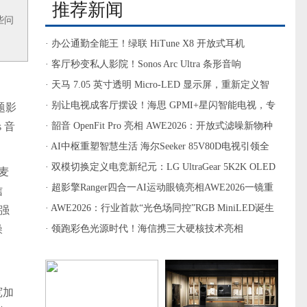
推荐新闻
些问
· 办公通勤全能王！绿联 HiTune X8 开放式耳机
· 客厅秒变私人影院！Sonos Arc Ultra 条形音响
· 天马 7.05 英寸透明 Micro-LED 显示屏，重新定义智
能交互
· 别让电视成客厅摆设！海思 GPMI+星闪智能电视，专
题影
 音
治各种用机不爽
· 韶音 OpenFit Pro 亮相 AWE2026：开放式滤噪新物种
重塑听觉体验
· AI中枢重塑智慧生活 海尔Seeker 85V80D电视引领全
屋智能新范式
· 双模切换定义电竞新纪元：LG UltraGear 5K2K OLED
麦
显示器全球首发亮相2026 AWE
· 超影擎Ranger四合一AI运动眼镜亮相AWE2026一镜重
信
构户外智能新体验
· AWE2026：行业首款“光色场同控”RGB MiniLED诞生
强
噪
· 领跑彩色光源时代！海信携三大硬核技术亮相
AWE2026
宽加