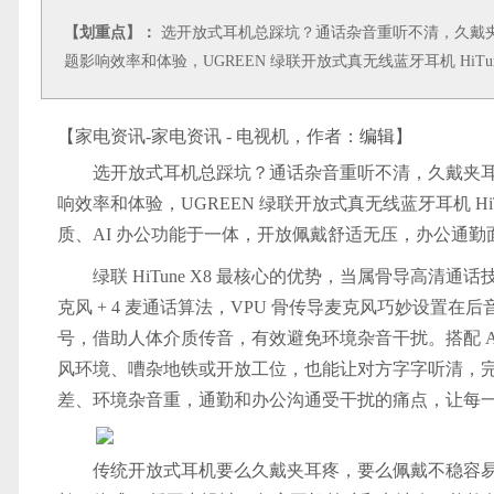
【划重点】：
选开放式耳机总踩坑？通话杂音重听不清，久戴夹耳不舒
题影响效率和体验，UGREEN 绿联开放式真无线蓝牙耳机 HiTun
【家电资讯-家电资讯 - 电视机，作者：
编辑
】
选开放式耳机总踩坑？通话杂音重听不清，久戴夹耳
响效率和体验，UGREEN 绿联开放式真无线蓝牙耳机 HiT
质、AI 办公功能于一体，开放佩戴舒适无压，办公通
绿联 HiTune X8 最核心的优势，当属骨导高清
克风 + 4 麦通话算法，VPU 骨传导麦克风巧妙设置在
号，借助人体介质传音，有效避免环境杂音干扰。搭配 A
风环境、嘈杂地铁或开放工位，也能让对方字字听清，
差、环境杂音重，通勤和办公沟通受干扰的痛点，让每
传统开放式耳机要么久戴夹耳疼，要么佩戴不稳容易掉，