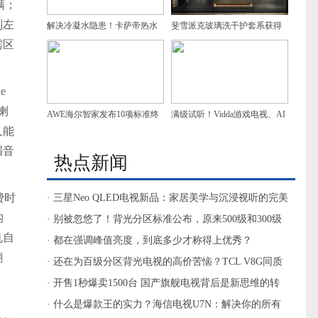
满；
别左
解决冷凝水隐患！卡萨帝热水
斐雪派克玻璃洗干护套系获得
需区
器斩获艾普兰奖，树行业绿色
艾普兰创新奖！
样本
e
喇
AWE海尔智家发布10项标准终
满级试听！Vidda游戏电视、AI
又能
结行业乱象
音频眼镜炸场AWE，视听生态
漏音
热点新闻
全面换代
。
费时
· 三星Neo QLED电视新品：家居美学与沉浸视听的完美
沟
融合
· 别被忽悠了！背光分区标准公布，原来500级和300级
机自
体验没差距
· 都在强调峰值亮度，到底多少才称得上优秀？
翻
· 还在为百级分区背光电视的高价苦恼？TCL V8G同质
价更香！
· 开售1秒爆卖1500台 国产旗舰电视背后是新思维的转
变
· 什么是爆款王的实力？海信电视U7N：解决你的所有