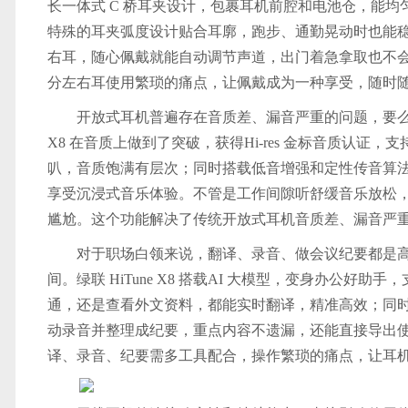
长一体式 C 桥耳夹设计，包裹耳机前腔和电池仓，能
特殊的耳夹弧度设计贴合耳廓，跑步、通勤晃动时也能稳
右耳，随心佩戴就能自动调节声道，出门着急拿取也不
分左右耳使用繁琐的痛点，让佩戴成为一种享受，随时
开放式耳机普遍存在音质差、漏音严重的问题，要么声
X8 在音质上做到了突破，获得Hi-res 金标音质认证，支
叭，音质饱满有层次；同时搭载低音增强和定性传音算
享受沉浸式音乐体验。不管是工作间隙听舒缓音乐放松
尴尬。这个功能解决了传统开放式耳机音质差、漏音严
对于职场白领来说，翻译、录音、做会议纪要都是高
间。绿联 HiTune X8 搭载AI 大模型，变身办公好助
通，还是查看外文资料，都能实时翻译，精准高效；同
动录音并整理成纪要，重点内容不遗漏，还能直接导出
译、录音、纪要需多工具配合，操作繁琐的痛点，让耳