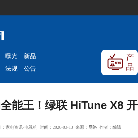
曝光
新品
产
品
法规
公告
能王！绿联 HiTune X8
：家电资讯-电视机 时间：2026-03-13 来源：
网络
作者：
编辑