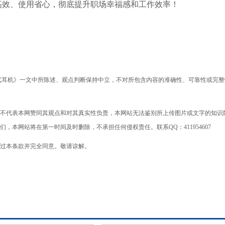
高效、使用省心，彻底提升职场幸福感和工作效率！
 开放式耳机》一文中所陈述、观点判断保持中立，不对所包含内容的准确性、可靠性或完
不代表本网赞同其观点和对其真实性负责，本网站无法鉴别所上传图片或文字的知识
本网站将在第一时间及时删除，不承担任何侵权责任。联系QQ：411954607
过本条款并完全同意。敬请谅解。