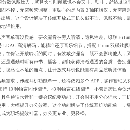
均匀分散佩戴压力，就算长时间佩戴也不会夹耳、勒耳，舒适度拉
固不掉，无需频繁调整；更贴心的是内置 3 轴陀螺仪，无需辨
会出错。这个设计解决了传统开放式耳机久戴不适、佩戴不稳，
随地轻松用。
音单薄没质感，要么漏音被旁人听清，隐私性差。绿联 HiTun
持 LDAC 高清解码，能精准还原音乐细节，搭配 11mm 双磁钛膜
法，在保证开放聆听的同时，有效减少漏音，既不会影响他人，
，还是通勤时听有声书、播客，都能获得清晰通透的音质，告别
重，隐私性不足的痛点，让开放式耳机也能拥有高品质听觉体验
频需求，传统耳机功能单一，还得依赖多个 APP，操作繁琐又
手，支持 10 种语言同传翻译、43 种语言在线翻译，不管是跨国会议
时具备通话录音和一键会议纪要功能，开会时不用分心记录，耳
使用，大幅提升办公效率。这个功能解决了传统耳机功能单一，
机成为职场提效神器，办公更专业、更轻松。