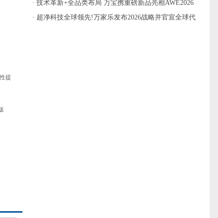
活质感
· 技术革新+全品类布局 万宝携重磅新品亮相AWE2026
· 超净科技全球领先!万家乐发布2026战略并官宣全球代
言人全红婵
整性提
版