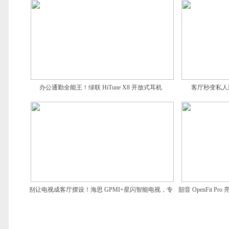
办公通勤全能王！绿联 HiTune X8 开放式耳机
客厅秒变私人影院！
别让电视成客厅摆设！海思 GPMI+星闪智能电视，专
韶音 OpenFit P
治各种用机不爽