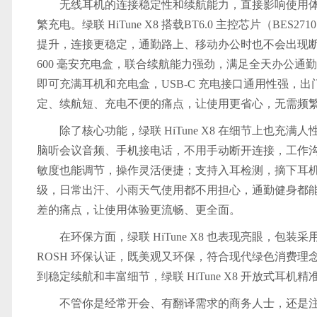
无线耳机的连接稳定性和续航能力，直接影响使用
繁充电。绿联 HiTune X8 搭载BT6.0 主控芯片（B
提升，连接更稳定，通勤路上、移动办公时也不会出现断
600 毫安充电盒，联合续航能力强劲，满足全天办公通勤需求
即可充满耳机和充电盒，USB-C 充电接口通用性强，
定、续航短、充电不便的痛点，让使用更省心，无需频
除了核心功能，绿联 HiTune X8 在细节上也
脑听会议音频、
手机
接电话，不用手动断开连接，工作沟通
敏度也能调节，操作灵活便捷；支持入耳检测，摘下耳机自
级，日常出汗、小雨天气使用都不用担心，通勤健身都
差的痛点，让使用体验更流畅、更全面。
在环保方面，绿联 HiTune X8 也表现亮眼，包
ROSH 环保认证，既美观又环保，符合现代绿色消费理念。从
到稳定续航和丰富细节，绿联 HiTune X8 开放式
不管你是经常开会、有翻译需求的商务人士，还是注重佩