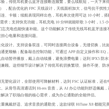
体验，传统耳机要么蓝牙连接断连频繁，要么续航短，一天下来
ES2710） ，配合优化的 FPC 天线设计，天线面积加大，信号抗干扰性
连、卡顿；续航表现同样出色，耳机单次使用可达 10 小时，搭
；支持快充功能，耳机充电 10 分钟就能听歌 3 小时，1.5 
出门忘充电也能快速补能。这个功能解决了传统无线耳机蓝牙连接
繁担心电量和连接问题。
充满人性化设计。支持设备双连，可同时连接两台设备，无缝切换，比
更顺畅；配备敲击控制功能，可通过 APP 自定义操作和 EQ
动暂停播放，戴上自动续播，避免浪费电量；达到 IPX5 防水
能兼顾。这些细节设计解决了传统耳机切换繁琐、操作不便、防
装采用无塑化设计，全部使用可降解材料，达到 FSC 认证标准，还在
骨导高清通话到 Hi-res 音质，从 AI 办公功能到舒适佩戴，
耳机精准解决了职场白领的核心需求，成为办公通勤的全能伴侣。
戴舒适、追求音质的通勤党，这款绿联 HiTune X8 都能完