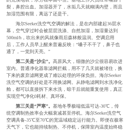
裂，鼻腔出血。加湿器开了，水垢几天就糊满内壁，而且
加湿范围有限，离远了还是干。
海尔Seeker洗空气
空调
的解法，是在内部建起36层水
幕，空气穿过时会被层层洗涤、自然加湿，加湿量达到
500ml/h，吹出来的风就像雨后森林般温润。
空调
启用
后，工作人员早上醒来普遍反映：“嗓子不干了，鼻子也
通了，一觉到天亮。”
第二关是“沙尘”。
高原风大，细微的沙尘很容易吹进
室内。普通净化器靠滤网拦截，用不了几天就被堵住，换
下来的废弃滤网更成了难以处理的环保负担。海尔Seeker
洗空气
空调
的好处是不用换滤网。从静电滤网到水洗净化
舱，都可以直接拆下来水洗，晾干后就能重复使用，真正
实现空气净化0耗材、真环保。
第三关是“严寒”。
基地冬季极端低温可达-30℃，传
统
空调
制热效率会大幅衰减甚至停机。海尔Seeker洗空气
空调
具备-35℃至70℃的宽温域稳定运行能力。即便在极寒
天气下，它也能持续制热、不停机，保障室内温度始终稳