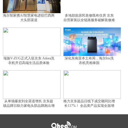
海尔智家携AI智慧家电进驻巴西两
多地鼓励居民装修既有住房 京东
大头部渠道
自营家装以全链路服务破解装修难
题
瑞族V-ZUG正式入驻京东 Adora洗
深化东南亚本土布局，海尔Iris洗
衣机开启高端生活品质体验
衣机亮相泰国
从单场爆发到全渠道增长 京东超
格力京东超品日线下成交额同比增
级品牌日助力家电头部品牌跑出增
长117%！ 全品类产品实现全面增
长曲线
长