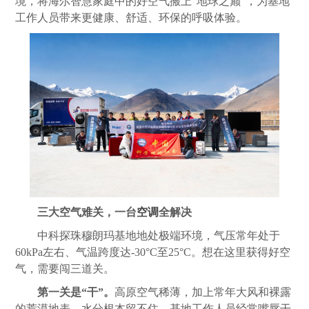
境，将海尔智慧家庭中的好空气搬上“地球之巅”，为基地
工作人员带来更健康、舒适、环保的呼吸体验。
三大空气难关，一台
空调
全解决
中科探珠穆朗玛基地地处极端环境，气压常年处于
60kPa左右、气温跨度达-30°C至25°C。想在这里获得好空
气，需要闯三道关。
第一关是“干”。
高原空气稀薄，加上常年大风和裸露
的荒漠地表，水分根本留不住。基地工作人员经常嘴唇干