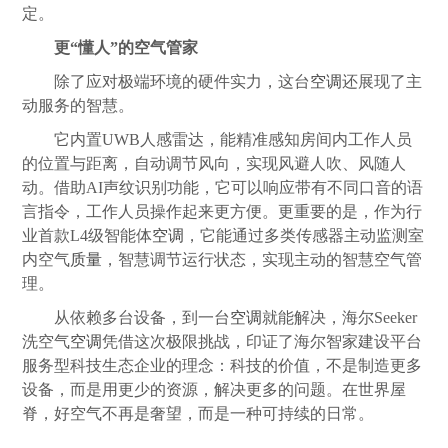
定。
更“懂人”的空气管家
除了应对极端环境的硬件实力，这台
空调
还展现了主
动服务的智慧。
它内置UWB人感雷达，能精准感知房间内工作人员
的位置与距离，自动调节风向，实现风避人吹、风随人
动。借助AI声纹识别功能，它可以响应带有不同口音的语
言指令，工作人员操作起来更方便。更重要的是，作为行
业首款L4级智能体
空调
，它能通过多类传感器主动监测室
内空气
质量
，智慧调节运行状态，实现主动的智慧空气管
理。
从依赖多台设备，到一台
空调
就能解决，海尔Seeker
洗空气
空调
凭借这次极限挑战，印证了海尔智家建设平台
服务型科技生态企业的理念：科技的价值，不是制造更多
设备，而是用更少的资源，解决更多的问题。在世界屋
脊，好空气不再是奢望，而是一种可持续的日常。