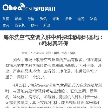
首页
新闻
行情
资讯
评测
质量
电视
冰箱
空调
洗衣机
数码
厨卫
海尔洗空气空调入驻中科探珠穆朗玛基地：
0耗材真环保
时间：2026-05-06 来源：
网络
作者：
编辑
如今，市场上改善空气
质量
的产品有很多。但在海拔
4276米的中国科学探险协会珠穆朗玛基地，面对干燥、沙
尘、严寒的恶劣环境，加湿器、净化器、电暖器等堆了一
屋子，问题却一个没少。
4月25日，海尔Seeker洗空气
空调
正式入驻这座极地前
哨，与基地共建“智慧科考站生活舱”。它集
空调
、新风
机、净化器、消毒机、加湿器、除湿机六种功能于一体，
无需更换滤网，真正实现0耗材，能系统应对高原极端环