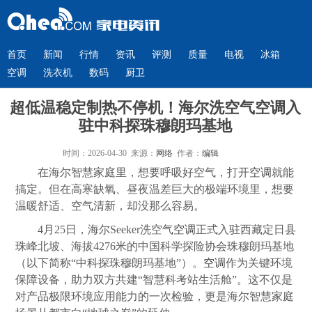
首页
新闻
行情
资讯
评测
质量
电视
冰箱
空调
洗衣机
数码
厨卫
超低温稳定制热不停机！海尔洗空气空调入
驻中科探珠穆朗玛基地
时间：2026-04-30 来源：
网络
作者：
编辑
在海尔智慧家庭里，想要呼吸好空气，打开
空调
就能
搞定。但在高寒缺氧、昼夜温差巨大的极端环境里，想要
温暖舒适、空气清新，却没那么容易。
4月25日，海尔Seeker洗空气
空调
正式入驻西藏定日县
珠峰北坡、海拔4276米的中国科学探险协会珠穆朗玛基地
（以下简称“中科探珠穆朗玛基地”）。
空调
作为关键环境
保障设备，助力双方共建“智慧科考站生活舱”。这不仅是
对产品极限环境应用能力的一次检验，更是海尔智慧家庭