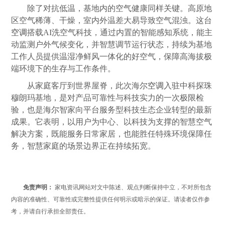
除了对抗低温，基地内的空气健康同样关键。高原地
区空气稀薄、干燥，室内外温差大易导致空气混浊。这台
空调
搭载AI洗空气科技，通过内置的智能感知系统，能主
动监测户外气候变化，并智慧调节运行状态，持续为基地
工作人员提供温湿净鲜风一体化的好空气，保障高海拔极
端环境下的生存与工作条件。
从家庭客厅到世界屋脊，此次海尔
空调
入驻中科探珠
穆朗玛基地，是对产品可靠性与科技实力的一次极限检
验，也是海尔智家向平台服务型科技生态企业转型的最新
成果。它表明，以用户为中心、以科技为支撑的智慧空气
解决方案，既能服务日常家居，也能胜任特殊环境保障任
务，智慧家庭的场景边界正在持续拓宽。
免责声明：
家电资讯网站对文中陈述、观点判断保持中立，不对所包含
内容的准确性、可靠性或完整性提供任何明示或暗示的保证。请读者仅作参
考，并请自行承担全部责任。