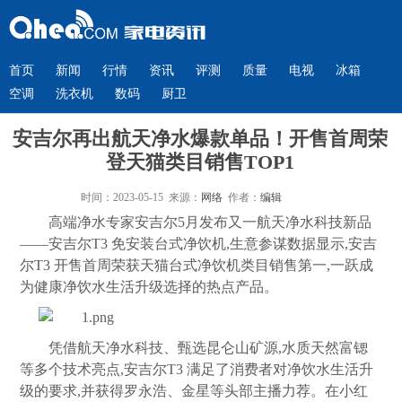
首页
新闻
行情
资讯
评测
质量
电视
冰箱
空调
洗衣机
数码
厨卫
安吉尔再出航天净水爆款单品！开售首周荣
登天猫类目销售TOP1
时间：2023-05-15 来源：
网络
作者：
编辑
高端净水专家安吉尔5月发布又一航天净水科技新品
——安吉尔T3 免安装台式净饮机,生意参谋数据显示,安吉
尔T3 开售首周荣获天猫台式净饮机类目销售第一,一跃成
为健康净饮水生活升级选择的热点产品。
凭借航天净水科技、甄选昆仑山矿源,水质天然富锶
等多个技术亮点,安吉尔T3 满足了消费者对净饮水生活升
级的要求,并获得罗永浩、金星等头部主播力荐。在小红