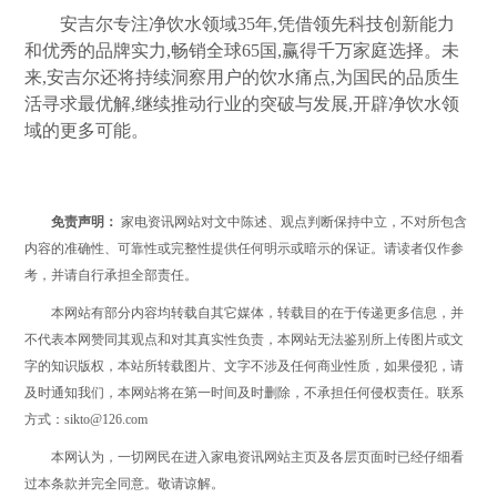
安吉尔专注净饮水领域35年,凭借领先科技创新能力
和优秀的品牌实力,畅销全球65国,赢得千万家庭选择。未
来,安吉尔还将持续洞察用户的饮水痛点,为国民的品质生
活寻求最优解,继续推动行业的突破与发展,开辟净饮水领
域的更多可能。
免责声明：
家电资讯网站对文中陈述、观点判断保持中立，不对所包含
内容的准确性、可靠性或完整性提供任何明示或暗示的保证。请读者仅作参
考，并请自行承担全部责任。
本网站有部分内容均转载自其它媒体，转载目的在于传递更多信息，并
不代表本网赞同其观点和对其真实性负责，本网站无法鉴别所上传图片或文
字的知识版权，本站所转载图片、文字不涉及任何商业性质，如果侵犯，请
及时通知我们，本网站将在第一时间及时删除，不承担任何侵权责任。联系
方式：sikto@126.com
本网认为，一切网民在进入家电资讯网站主页及各层页面时已经仔细看
过本条款并完全同意。敬请谅解。