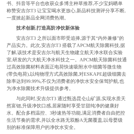
书、抖音等平台也收获众多博主种草推荐,不少宝妈晒单
称赞安吉尔T3 让宝宝喝水更放心,新品科技测评分享不断,
一度掀起新品全网消费热潮。
技术创新,打造高阶净饮新体验
安吉尔T3 之所以面市即受追捧,源于其“内外兼修”的
产品实力。此次,安吉尔T3 搭载了APCM航天除菌科技,据
了解,该技术是安吉尔与航天生物建立航天净水联合实验
室,研发的六大航天净水科技之一。APCM航天除菌科技通
过高效除菌材料表面正电荷快速吸附水中细菌等微生物
(带负电荷),以纯物理方式高效除菌,对ESKAPE超级细菌去
除率达到99.99%,不仅为消费者的净饮水安全保驾护航,也
为净水除菌技术升级提供参考。
与此同时,安吉尔T3 通过甄选昆仑山矿源,实现水质天
然富锶,升级净饮口感,居家随时享受甘甜纯净的健康好
水。配合多档温控、3秒速热等功能,满足消费者自由把控
生活节奏的需求,并以全水路无双酚A无菌覆盖,以母婴级
别的标准保障用户的净饮水安全。