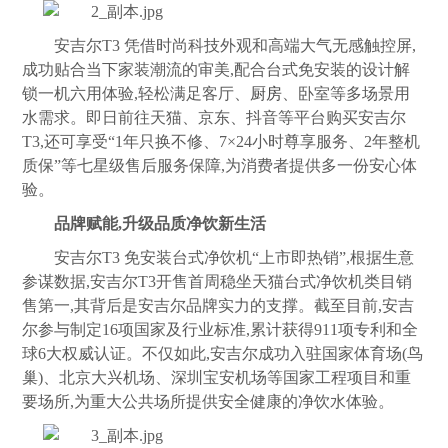
安吉尔T3 凭借时尚科技外观和高端大气无感触控屏,
成功贴合当下家装潮流的审美,配合台式免安装的设计解
锁一机六用体验,轻松满足客厅、
厨房
、卧室等多场景用
水需求。即日前往天猫、京东、抖音等平台购买安吉尔
T3,还可享受“1年只换不修、7×24小时尊享服务、2年整机
质保”等七星级售后服务保障,为消费者提供多一份安心体
验。
品牌赋能,升级品质净饮新生活
安吉尔T3 免安装台式净饮机“上市即热销”,根据生意
参谋数据,安吉尔T3开售首周稳坐天猫台式净饮机类目销
售第一,其背后是安吉尔品牌实力的支撑。截至目前,安吉
尔参与制定16项国家及行业标准,累计获得911项专利和全
球6大权威认证。不仅如此,安吉尔成功入驻国家体育场(鸟
巢)、北京大兴机场、深圳宝安机场等国家工程项目和重
要场所,为重大公共场所提供安全健康的净饮水体验。