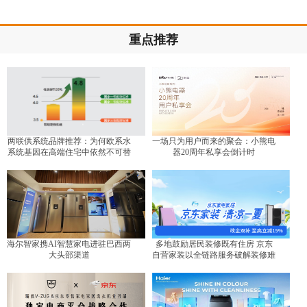
重点推荐
两联供系统品牌推荐：为何欧系水
一场只为用户而来的聚会：小熊电
系统基因在高端住宅中依然不可替
器20周年私享会倒计时
代？
海尔智家携AI智慧家电进驻巴西两
多地鼓励居民装修既有住房 京东
大头部渠道
自营家装以全链路服务破解装修难
题