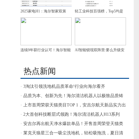
2025家电H1：海尔智家双第
轻工业科技百强榜，Top5均是
一，增速领跑
家电企业，谁是第一？
连续9年获行业认可！海尔智能
AI智能锁现双阵营:要么升级安
门控获7项葵花奖
防，要么做家庭智慧入口
热点新闻
· 3淘汰引领洗地机品质革命!行业向海尔看齐
· 品质为本、创新为先！海尔清洁机器人以极致品质铸
最佳体验
· 上市首周荣获天猫类目TOP 1，安吉尔航天新品实力出
圈
· 2大首创科技断层式领跑！海尔清洁机器人H13系列
AWE大秀自研“黑科技”
· 安吉尔再出航天净水爆款单品！开售首周荣登天猫类
目销售TOP1
· 莱克天狼星三合一吸尘洗地机，轻松吸拖洗，夏日清