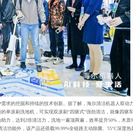
户需求的挖掘和持续的技术创新。据了解，海尔清洁机器人双动
普通的单滚刷洗地机，可实现双滚刷“四驱式”强劲清洁，就像四驱
助力，达到2倍清洁力，洗地一遍顶两遍，效率提升50%，木质
洁功能外，该产品还搭载99.99%全链路主动除菌、55°C深度热