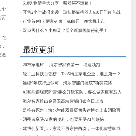
洁好帮手
· 618购物清单大分享，照着买不迷路！
1个
· 开售2小时战报来袭，玻妞擦窗机器人618开门红首战
值要
告捷！
· 行业首创!卡萨帝矿泉「凉白开」净饮机上市
· 双12买什么？小狗吸尘器全新旗舰值得剁手！
。在
o，
最近更新
快速
· 2025家电H1：海尔智家双第一，增速领跑
· 轻工业科技百强榜，Top5均是家电企业，谁是第一？
· 连续9年获行业认可！海尔智能门控获7项葵花奖
· AI智能锁现双阵营:要么升级安防，要么做家庭智慧入
口
· 海尔智家推出金吾卫高端智能门锁今日上市
· 监控有死角！海尔智能双目摄像头建博会上市消除盲
区
· 消费者享受AI家的便利，也要承受AI的烦恼
· 建博会新看点：家装不再东拼西凑，一体化智慧家成