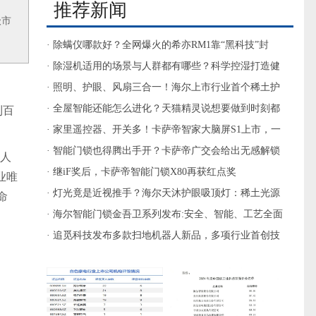
推荐新闻
级市
· 除螨仪哪款好？全网爆火的希亦RM1靠“黑科技”封
神，口碑炸裂！
· 除湿机适用的场景与人群都有哪些？科学控湿打造健
康舒适生活空间
· 照明、护眼、风扇三合一！海尔上市行业首个稀土护
眼灯珠风扇灯
· 全屋智能还能怎么进化？天猫精灵说想要做到时刻都
到百
懂你！
· 家里遥控器、开关多！卡萨帝智家大脑屏S1上市，一
屏控全屋
· 智能门锁也得腾出手开？卡萨帝广交会给出无感解锁
器人
方案
· 继iF奖后，卡萨帝智能门锁X80再获红点奖
业唯
· 灯光竟是近视推手？海尔天沐护眼吸顶灯：稀土光源
命
护眼又养眼
· 海尔智能门锁金吾卫系列发布:安全、智能、工艺全面
专业进化
· 追觅科技发布多款扫地机器人新品，多项行业首创技
术引关注