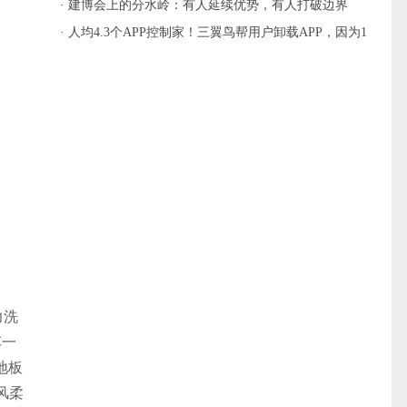
主流
· 建博会上的分水岭：有人延续优势，有人打破边界
· 人均4.3个APP控制家！三翼鸟帮用户卸载APP，因为1
个就够
力洗
车一
地板
风柔