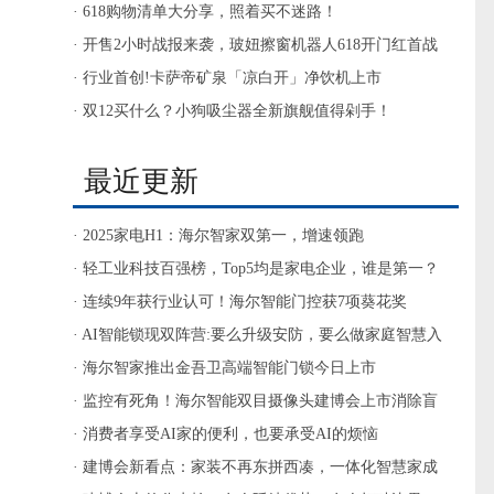
洁好帮手
· 618购物清单大分享，照着买不迷路！
· 开售2小时战报来袭，玻妞擦窗机器人618开门红首战
告捷！
· 行业首创!卡萨帝矿泉「凉白开」净饮机上市
· 双12买什么？小狗吸尘器全新旗舰值得剁手！
最近更新
· 2025家电H1：海尔智家双第一，增速领跑
· 轻工业科技百强榜，Top5均是家电企业，谁是第一？
· 连续9年获行业认可！海尔智能门控获7项葵花奖
· AI智能锁现双阵营:要么升级安防，要么做家庭智慧入
口
· 海尔智家推出金吾卫高端智能门锁今日上市
· 监控有死角！海尔智能双目摄像头建博会上市消除盲
区
· 消费者享受AI家的便利，也要承受AI的烦恼
· 建博会新看点：家装不再东拼西凑，一体化智慧家成