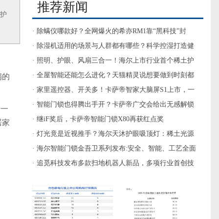
推荐新闻
，护
· 除螨仪哪款好？全网爆火的希亦RM1靠“黑科技”封
神，口碑炸裂！
· 除湿机适用的场景与人群都有哪些？科学控湿打造健
康舒适生活空间
· 照明、护眼、风扇三合一！海尔上市行业首个稀土护
眼灯珠风扇灯
· 全屋智能还能怎么进化？天猫精灵说想要做到时刻都
扇的
懂你！
· 家里遥控器、开关多！卡萨帝智家大脑屏S1上市，一
屏控全屋
· 智能门锁也得腾出手开？卡萨帝广交会给出无感解锁
于一
方案
· 继iF奖后，卡萨帝智能门锁X80再获红点奖
居家
· 灯光竟是近视推手？海尔天沐护眼吸顶灯：稀土光源
护眼又养眼
· 海尔智能门锁金吾卫系列发布:安全、智能、工艺全面
专业进化
· 追觅科技发布多款扫地机器人新品，多项行业首创技
术引关注