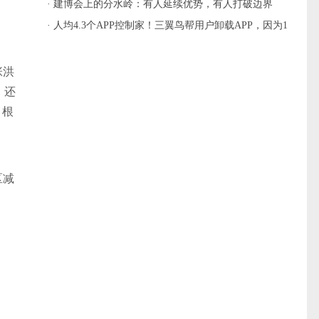
主流
· 建博会上的分水岭：有人延续优势，有人打破边界
· 人均4.3个APP控制家！三翼鸟帮用户卸载APP，因为1
个就够
张洪
，还
，根
区减