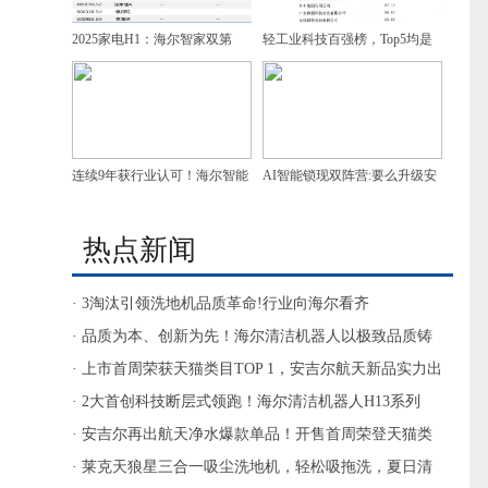
2025家电H1：海尔智家双第
轻工业科技百强榜，Top5均是
一，增速领跑
家电企业，谁是第一？
连续9年获行业认可！海尔智能
AI智能锁现双阵营:要么升级安
门控获7项葵花奖
防，要么做家庭智慧入口
热点新闻
· 3淘汰引领洗地机品质革命!行业向海尔看齐
· 品质为本、创新为先！海尔清洁机器人以极致品质铸
最佳体验
· 上市首周荣获天猫类目TOP 1，安吉尔航天新品实力出
圈
· 2大首创科技断层式领跑！海尔清洁机器人H13系列
AWE大秀自研“黑科技”
· 安吉尔再出航天净水爆款单品！开售首周荣登天猫类
目销售TOP1
· 莱克天狼星三合一吸尘洗地机，轻松吸拖洗，夏日清