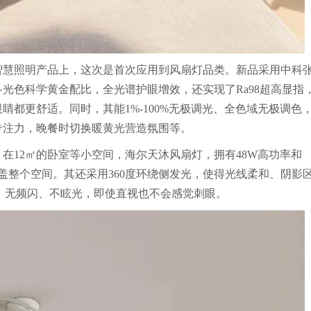
智慧照明产品上，这次是首次应用到风扇灯品类。新品采用中科
光色科学黄金配比，全光谱护眼增效，还实现了Ra98超高显指
都更舒适。同时，其能1%-100%无极调光、全色域无极调色
专注力，晚餐时切换暖黄光营造氛围等。
在12㎡的卧室等小空间，海尔天沐风扇灯，拥有48W高功率和
覆盖整个空间。其还采用360度环绕侧发光，使得光线柔和、阴影
线，无频闪、不眩光，即使直视也不会感觉刺眼。