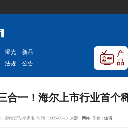
曝光
新品
产
品
法规
公告
三合一！海尔上市行业首个
：家电资讯-小家电 时间：2025-06-23 来源：
网络
作者：
编辑