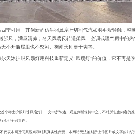
品四季可用。其创新的仿生羽翼扇叶切割气流如羽毛般轻触，整
送强风，满屋清凉；冬天风扇反转送柔风，
空调
或暖气房中的热
尘天不开窗屋里也不憋闷、梅雨天则更干爽等。
尔天沐护眼风扇灯用科技重新定义“风扇灯”的价值，它不再是
业首个稀土护眼灯珠风扇灯》一文中所陈述、观点判断保持中立，不对所包含内容的准
行承担全部责任。
不代表本网赞同其观点和对其真实性负责，本网站无法鉴别所上传图片或文字的知识