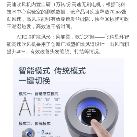
高速吹风机内置自研11万转/分高速无刷电机，根据飞科
技术中心实验室的测试数据，该产品可疾速释放70m/s强
劲风速，高风压能够有效穿透发丝缝隙，快至30秒就可吹
干潮湿短发，高效速干省时间。
AIR2.0扩散风形：风够柔，吹完才顺——飞科星环智
能高速吹风机采用了创新广域型扩散风道设计，出风面积
提升40%，有效改善头发缠绕、打结等情况。