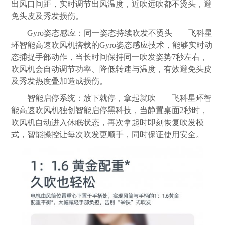
出风口间距，实时调节出风温度，近吹远吹都不烫头，避
免头皮及秀发损伤。
Gyro姿态感应：同一姿态持续吹发不烫头——飞科星
环智能高速吹风机搭载的Gyro姿态感应技术，能够实时动
态捕捉手部动作，当长时间保持同一吹发姿势7秒左右，
吹风机会自动调节功率、降低转速与温度，有效避免头皮
及秀发热度叠加造成损伤。
智能启停系统：放下就停，拿起就吹——飞科星环智
能高速吹风机独创智能启停黑科技，当静置桌面2秒时，
吹风机自动进入休眠状态，再次拿起时即刻恢复吹发模
式，智能操控让每次吹发更顺手，同时保证使用安全。