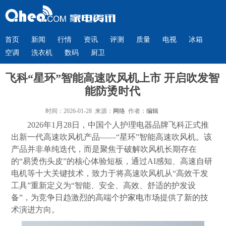
首页
新闻
行情
资讯
评测
质量
电视
冰箱
空调
洗衣机
数码
厨卫
飞科“星环”智能高速吹风机上市 开启吹发智
能防烫时代
时间：2026-01-28 来源：
网络
作者：
编辑
2026年1月28日，中国个人护理电器品牌飞科正式推
出新一代高速吹风机产品——“星环”智能高速吹风机。该
产品并非单纯迭代，而是聚焦于破解吹风机长期存在
的“易烫伤头皮”的核心体验短板，通过AI感知、高速自研
电机等十大关键技术，致力于将高速吹风机从“高效干发
工具”重新定义为“智能、安全、高效、舒适的护发设
备”，为竞争日趋激烈的高端个护
家电
市场提供了新的技
术演进方向。