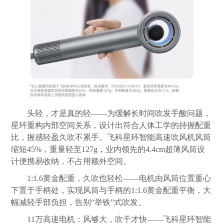
头轻，才是真的轻——为缓解长时间吹发手酸问题，
星环重构内部空间关系，设计出符合人体工学的持握配重
比，握感轻盈久吹不累手。飞科星环智能高速吹风机风筒
缩短45%，重量轻至127g，业内领先的4.4cm超薄风筒设
计便携易收纳，不占用额外空间。
1:1.6黄金配重，久吹也轻松——电机由风筒位置重心
下置于手柄处，实现风筒与手柄的1:1.6黄金配重平衡，大
幅减轻手部负担，告别“举铁”式吹发。
11万高速电机：风够大，吹干才快——飞科星环智能