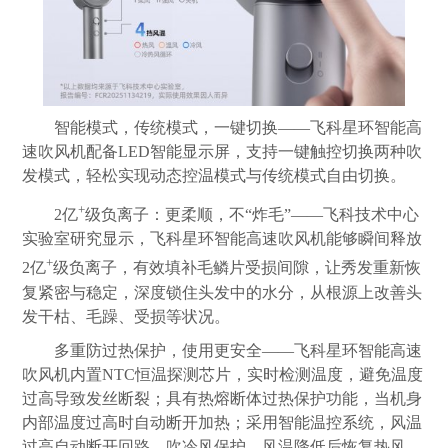
智能模式，传统模式，一键切换——飞科星环智能高
速吹风机配备LED智能显示屏，支持一键触控切换两种吹
发模式，轻松实现动态控温模式与传统模式自由切换。
+
2亿
级负离子：更柔顺，不“炸毛”——飞科技术中心
实验室研究显示，飞科星环智能高速吹风机能够瞬间释放
+
2亿
级负离子，有效填补毛鳞片受损间隙，让秀发重新恢
复紧密与稳定，深度锁住头发中的水分，从根源上改善头
发干枯、毛躁、受损等状况。
多重防过热保护，使用更安全——飞科星环智能高速
吹风机内置NTC恒温探测芯片，实时检测温度，避免温度
过高导致发丝断裂；具有热熔断体过热保护功能，当机身
内部温度过高时自动断开加热；采用智能温控系统，风温
过高自动断开回路、吹冷风保护，风温降低后恢复热风。