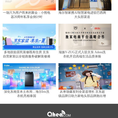
一场只为用户而来的聚会：小熊电
海尔智家携AI智慧家电进驻巴西两
器20周年私享会倒计时
大头部渠道
多地鼓励居民装修既有住房 京东
瑞族V-ZUG正式入驻京东 Adora洗
自营家装以全链路服务破解装修难
衣机开启高端生活品质体验
题
深化东南亚本土布局，海尔Iris洗
从单场爆发到全渠道增长 京东超
衣机亮相泰国
级品牌日助力家电头部品牌跑出增
长曲线