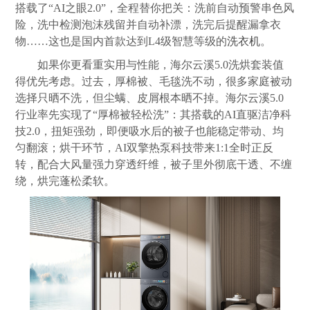
搭载了“AI之眼2.0”，全程替你把关：洗前自动预警串色风
险，洗中检测泡沫残留并自动补漂，洗完后提醒漏拿衣
物……这也是国内首款达到L4级智慧等级的
洗衣机
。
如果你更看重实用与性能，海尔云溪5.0洗烘套装值
得优先考虑。过去，厚棉被、毛毯洗不动，很多家庭被动
选择只晒不洗，但尘螨、皮屑根本晒不掉。海尔云溪5.0
行业率先实现了“厚棉被轻松洗”：其搭载的AI直驱洁净科
技2.0，扭矩强劲，即便吸水后的被子也能稳定带动、均
匀翻滚；烘干环节，AI双擎热泵科技带来1:1全时正反
转，配合大风量强力穿透纤维，被子里外彻底干透、不缠
绕，烘完蓬松柔软。