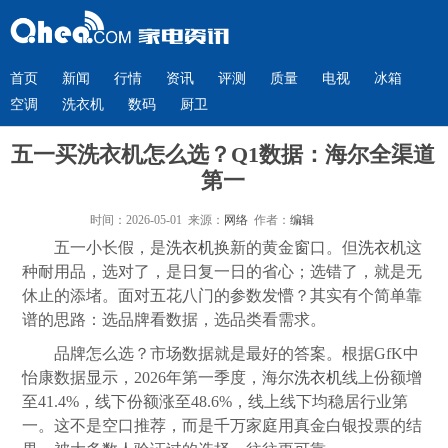
首页
新闻
行情
资讯
评测
质量
电视
冰箱
空调
洗衣机
数码
厨卫
五一买洗衣机怎么选？Q1数据：海尔全渠道
第一
时间：2026-05-01 来源：
网络
作者：
编辑
五一小长假，是
洗衣机
换新的黄金窗口。但
洗衣机
这
种耐用品，选对了，是日复一日的省心；选错了，就是无
休止的添堵。面对五花八门的参数发懵？其实有个简单靠
谱的思路：选品牌看数据，选品类看需求。
品牌怎么选？市场数据就是最好的答案。根据GfK中
怡康数据显示，2026年第一季度，海尔
洗衣机
线上份额增
至41.4%，线下份额涨至48.6%，线上线下均稳居行业第
一。这不是空口推荐，而是千万家庭用真金白银投票的结