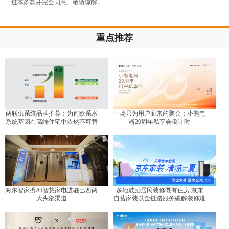
过本条款并完全同意。敬请谅解。
重点推荐
两联供系统品牌推荐：为何欧系水
一场只为用户而来的聚会：小熊电
系统基因在高端住宅中依然不可替
器20周年私享会倒计时
代？
海尔智家携AI智慧家电进驻巴西两
多地鼓励居民装修既有住房 京东
大头部渠道
自营家装以全链路服务破解装修难
题