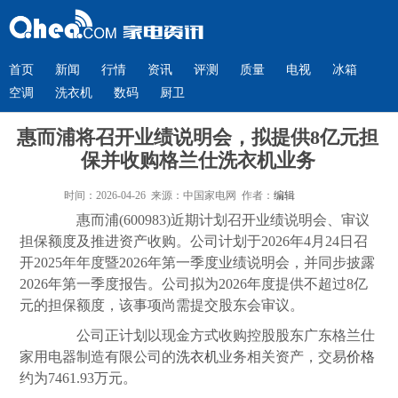
首页
新闻
行情
资讯
评测
质量
电视
冰箱
空调
洗衣机
数码
厨卫
惠而浦将召开业绩说明会，拟提供8亿元担
保并收购格兰仕洗衣机业务
时间：2026-04-26 来源：中国家电网 作者：
编辑
惠而浦(600983)近期计划召开业绩说明会、审议
担保额度及推进资产收购。公司计划于2026年4月24日召
开2025年年度暨2026年第一季度业绩说明会，并同步披露
2026年第一季度报告。公司拟为2026年度提供不超过8亿
元的担保额度，该事项尚需提交股东会审议。
公司正计划以现金方式收购控股股东广东格兰仕
家用电器制造有限公司的
洗衣机
业务相关资产，交易
价格
约为7461.93万元。