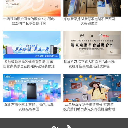
一场只为用户而来的聚会：小熊电
海尔智家携AI智慧家电进驻巴西两
器20周年私享会倒计时
大头部渠道
多地鼓励居民装修既有住房 京东
瑞族V-ZUG正式入驻京东 Adora洗
自营家装以全链路服务破解装修难
衣机开启高端生活品质体验
题
深化东南亚本土布局，海尔Iris洗
从单场爆发到全渠道增长 京东超
衣机亮相泰国
级品牌日助力家电头部品牌跑出增
长曲线