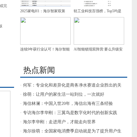
性或完
2025家电H1：海尔智家双第
轻工业科技百强榜，Top5均是
一，增速领跑
家电企业，谁是第一？
版
连续9年获行业认可！海尔智能
AI智能锁现双阵营:要么升级安
门控获7项葵花奖
防，要么做家庭智慧入口
热点新闻
· 何军：专业化和差异化是商务净水赛道企业胜出的关
键
· 徐萌：让用户的家生活一站到位，一次就好
· 海信林澜：中国入世20年，海信出海有三条经验
· 专访海尔李华刚：三翼鸟是数字化时代的创新实践
· 海尔李华刚：走进用户，才能走向世界
· 海尔徐萌：全国家电消费季启动就是为了提升用户生