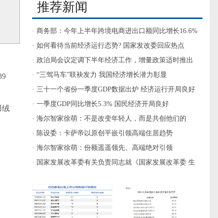
推荐新闻
· 商务部：今年上半年跨境电商进出口额同比增长16.6%
· 如何看待当前经济运行态势? 国家发改委回应热点
· 政治局会议定调下半年经济工作，增量政策适时推出
· “三驾马车”联袂发力 我国经济增长潜力彰显
9
· 三十一个省份一季度GDP数据出炉 经济运行开局良好
· 一季度GDP同比增长5.3% 国民经济开局良好
羽绒
· 海尔智家徐萌：不是改变年轻人，而是共创他们的
Leader
· 陈设委：卡萨帝以原创平嵌引领高端住居趋势
· 海尔智家徐萌：份额遥遥领先、高端绝对引领
· 国家发展改革委有关负责同志就《国家发展改革委 生
态环境部 工业和信息化部关于印发铜冶炼等2项行业清
洁生