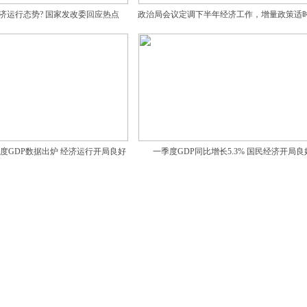
济运行态势? 国家发改委回应热点
政治局会议定调下半年经济工作，增量政策适
度GDP数据出炉 经济运行开局良好
一季度GDP同比增长5.3% 国民经济开局良