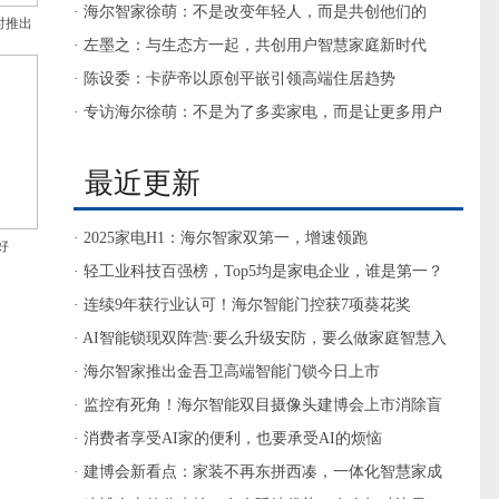
活品质
· 海尔智家徐萌：不是改变年轻人，而是共创他们的
时推出
Leader
· 左墨之：与生态方一起，共创用户智慧家庭新时代
· 陈设委：卡萨帝以原创平嵌引领高端住居趋势
· 专访海尔徐萌：不是为了多卖家电，而是让更多用户
提升生活品质
最近更新
· 2025家电H1：海尔智家双第一，增速领跑
好
· 轻工业科技百强榜，Top5均是家电企业，谁是第一？
· 连续9年获行业认可！海尔智能门控获7项葵花奖
· AI智能锁现双阵营:要么升级安防，要么做家庭智慧入
口
· 海尔智家推出金吾卫高端智能门锁今日上市
· 监控有死角！海尔智能双目摄像头建博会上市消除盲
区
· 消费者享受AI家的便利，也要承受AI的烦恼
· 建博会新看点：家装不再东拼西凑，一体化智慧家成