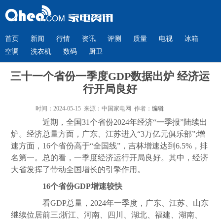
首页
新闻
行情
资讯
评测
质量
电视
冰箱
空调
洗衣机
数码
厨卫
三十一个省份一季度GDP数据出炉 经济运
行开局良好
时间：2024-05-15 来源：中国家电网 作者：
编辑
近期，全国31个省份2024年经济“一季报”陆续出
炉。经济总量方面，广东、江苏进入“3万亿元俱乐部”;增
速方面，16个省份高于“全国线”，吉林增速达到6.5%，排
名第一。总的看，一季度经济运行开局良好。其中，经济
大省发挥了带动全国增长的引擎作用。
16个省份GDP增速较快
看GDP总量，2024年一季度，广东、江苏、山东
继续位居前三;浙江、河南、四川、湖北、福建、湖南、