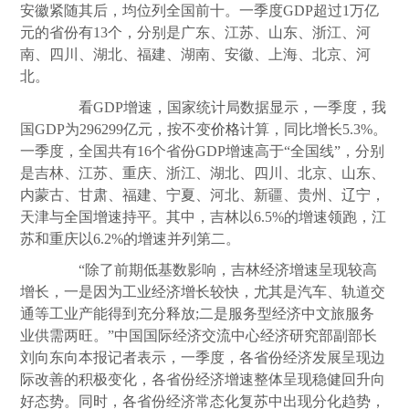
安徽紧随其后，均位列全国前十。一季度GDP超过1万亿
元的省份有13个，分别是广东、江苏、山东、浙江、河
南、四川、湖北、福建、湖南、安徽、上海、北京、河
北。
看GDP增速，国家统计局数据显示，一季度，我
国GDP为296299亿元，按不变
价格
计算，同比增长5.3%。
一季度，全国共有16个省份GDP增速高于“全国线”，分别
是吉林、江苏、重庆、浙江、湖北、四川、北京、山东、
内蒙古、甘肃、福建、宁夏、河北、新疆、贵州、辽宁，
天津与全国增速持平。其中，吉林以6.5%的增速领跑，江
苏和重庆以6.2%的增速并列第二。
“除了前期低基数影响，吉林经济增速呈现较高
增长，一是因为工业经济增长较快，尤其是汽车、轨道交
通等工业产能得到充分释放;二是服务型经济中文旅服务
业供需两旺。”中国国际经济交流中心经济研究部副部长
刘向东向本报记者表示，一季度，各省份经济发展呈现边
际改善的积极变化，各省份经济增速整体呈现稳健回升向
好态势。同时，各省份经济常态化复苏中出现分化趋势，