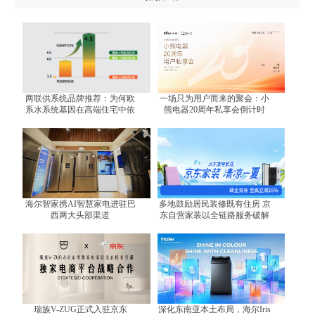
两联供系统品牌推荐：为何欧
一场只为用户而来的聚会：小
系水系统基因在高端住宅中依
熊电器20周年私享会倒计时
然不可替代？
海尔智家携AI智慧家电进驻巴
多地鼓励居民装修既有住房 京
西两大头部渠道
东自营家装以全链路服务破解
装修难题
瑞族V-ZUG正式入驻京东
深化东南亚本土布局，海尔Iris