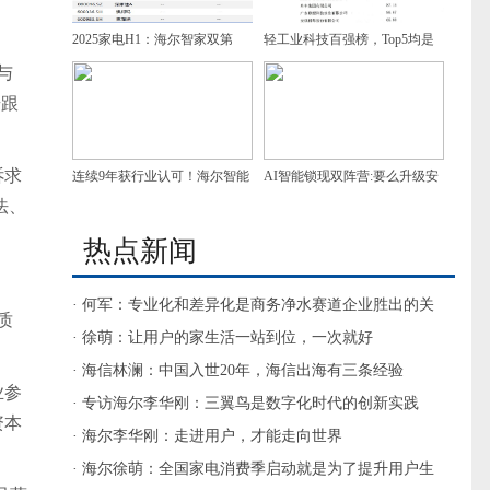
2025家电H1：海尔智家双第
轻工业科技百强榜，Top5均是
与
一，增速领跑
家电企业，谁是第一？
步跟
诉求
连续9年获行业认可！海尔智能
AI智能锁现双阵营:要么升级安
法、
门控获7项葵花奖
防，要么做家庭智慧入口
热点新闻
· 何军：专业化和差异化是商务净水赛道企业胜出的关
质
键
· 徐萌：让用户的家生活一站到位，一次就好
· 海信林澜：中国入世20年，海信出海有三条经验
业参
· 专访海尔李华刚：三翼鸟是数字化时代的创新实践
资本
· 海尔李华刚：走进用户，才能走向世界
· 海尔徐萌：全国家电消费季启动就是为了提升用户生