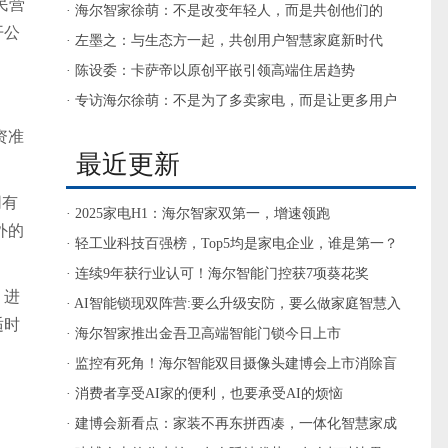
民营
活品质
· 海尔智家徐萌：不是改变年轻人，而是共创他们的
开公
Leader
· 左墨之：与生态方一起，共创用户智慧家庭新时代
· 陈设委：卡萨帝以原创平嵌引领高端住居趋势
· 专访海尔徐萌：不是为了多卖家电，而是让更多用户
提升生活品质
资准
最近更新
同有
· 2025家电H1：海尔智家双第一，增速领跑
外的
· 轻工业科技百强榜，Top5均是家电企业，谁是第一？
· 连续9年获行业认可！海尔智能门控获7项葵花奖
，进
· AI智能锁现双阵营:要么升级安防，要么做家庭智慧入
适时
口
· 海尔智家推出金吾卫高端智能门锁今日上市
· 监控有死角！海尔智能双目摄像头建博会上市消除盲
区
· 消费者享受AI家的便利，也要承受AI的烦恼
· 建博会新看点：家装不再东拼西凑，一体化智慧家成