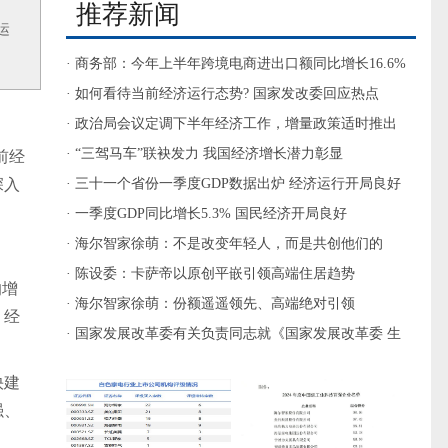
推荐新闻
运
· 商务部：今年上半年跨境电商进出口额同比增长16.6%
· 如何看待当前经济运行态势? 国家发改委回应热点
· 政治局会议定调下半年经济工作，增量政策适时推出
· “三驾马车”联袂发力 我国经济增长潜力彰显
前经
深入
· 三十一个省份一季度GDP数据出炉 经济运行开局良好
· 一季度GDP同比增长5.3% 国民经济开局良好
· 海尔智家徐萌：不是改变年轻人，而是共创他们的
Leader
· 陈设委：卡萨帝以原创平嵌引领高端住居趋势
响增
· 海尔智家徐萌：份额遥遥领先、高端绝对引领
，经
· 国家发展改革委有关负责同志就《国家发展改革委 生
态环境部 工业和信息化部关于印发铜冶炼等2项行业清
快建
洁生
强、