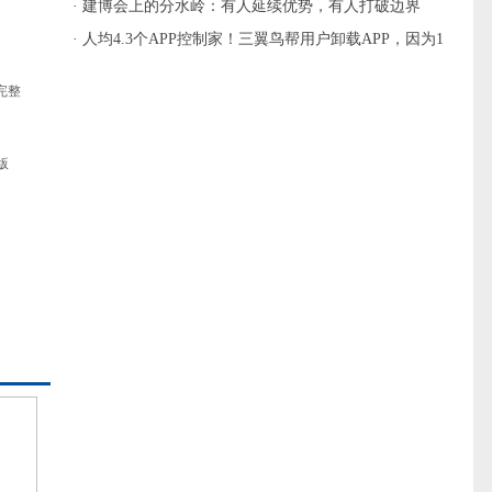
主流
· 建博会上的分水岭：有人延续优势，有人打破边界
· 人均4.3个APP控制家！三翼鸟帮用户卸载APP，因为1
个就够
完整
版