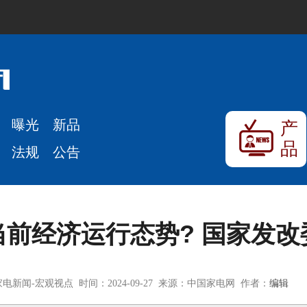
曝光
新品
产
品
法规
公告
当前经济运行态势? 国家发改
电新闻-宏观视点 时间：2024-09-27 来源：中国家电网 作者：
编辑