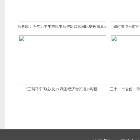
商务部：今年上半年跨境电商进出口额同比增长16.6%
如何看待当前经
“三驾马车”联袂发力 我国经济增长潜力彰显
三十一个省份一季