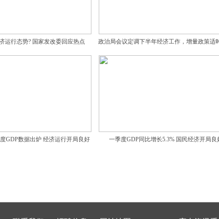
济运行态势? 国家发改委回应热点
政治局会议定调下半年经济工作，增量政策适
度GDP数据出炉 经济运行开局良好
一季度GDP同比增长5.3% 国民经济开局良