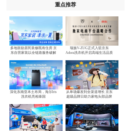
重点推荐
多地鼓励居民装修既有住房 京
瑞族V-ZUG正式入驻京东
东自营家装以全链路服务破解
Adora洗衣机开启高端生活品质
装修难题
体验
深化东南亚本土布局，海尔Iris
从单场爆发到全渠道增长 京东
洗衣机亮相泰国
超级品牌日助力家电头部品牌
跑出增长曲线