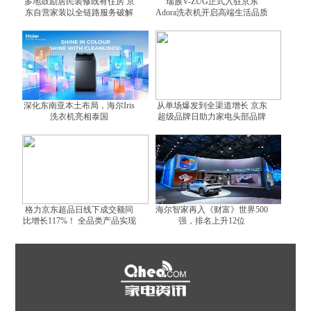
多地鼓励居民装修既有住房 京
瑞族V-ZUG正式入驻京东
东自营家装以全链路服务破解
Adora洗衣机开启高端生活品质
装修难题
体验
深化东南亚本土布局，海尔Iris
从单场爆发到全渠道增长 京东
洗衣机亮相泰国
超级品牌日助力家电头部品牌
跑出增长曲线
格力京东超品日线下成交额同
海尔智家再入《财富》世界500
比增长117%！ 全品类产品实现
强，排名上升12位
全面增长