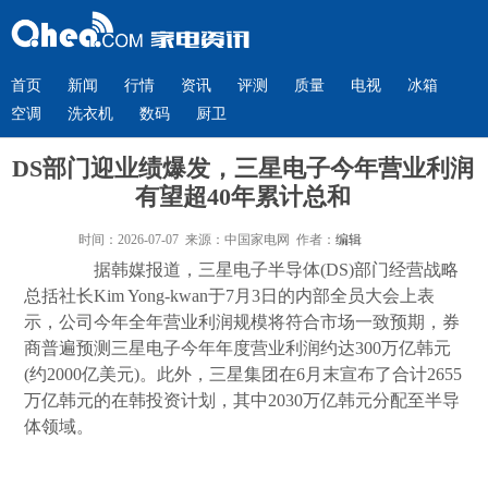
首页
新闻
行情
资讯
评测
质量
电视
冰箱
空调
洗衣机
数码
厨卫
DS部门迎业绩爆发，三星电子今年营业利润
有望超40年累计总和
时间：2026-07-07 来源：中国家电网 作者：
编辑
据韩媒报道，三星电子半导体(DS)部门经营战略
总括社长Kim Yong-kwan于7月3日的内部全员大会上表
示，公司今年全年营业利润规模将符合市场一致预期，券
商普遍预测三星电子今年年度营业利润约达300万亿韩元
(约2000亿美元)。此外，三星集团在6月末宣布了合计2655
万亿韩元的在韩投资计划，其中2030万亿韩元分配至半导
体领域。