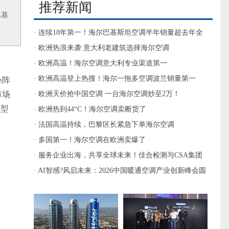
推荐新闻
巴基
· 连续18年第一！海尔巴基斯坦空调半年销量超去年全
年
· 欧洲热浪来袭 意大利老建筑选择海尔空调
· 欧洲高温！海尔空调意大利专业渠道第一
· 欧洲高温登上热搜！海尔一拖多空调波兰销量第一
心阵
市场
· 欧洲天价抢中国空调 一台海尔空调炒至2万！
务型
· 欧洲热到44°C！海尔空调卖断货了
· 法国高温持续，巴黎区长紧急下单海尔空调
· 多国第一！海尔空调在欧洲卖爆了
· 服务企业出海，共享全球未来！佳合检测与CSA集团
签署合作备忘录
· AI智感?风启未来：2026中国暖通空调产业创新峰会圆
满举办