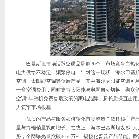
巴基斯坦市场活跃
空调
品牌超20个，市场竞争白热
电力供给不稳定、频繁停电，针对这一现状，海尔巴基斯
空调
、太阳能
空调
等创新产品，其中海尔太阳能
空调
可
一台
空调
费用，同时支持太阳能与电网自动切换，彻底
空调
5年整机免费售后政策的
家电
品牌，超长质保直击用
力筑牢市场根基。
优质的产品与服务如何转化市场增量？依托核心产
量与终端销量双向增长。在线上，海尔巴基斯坦发起“人人讲
势，全网
曝光
量突破3656万+，规模化普及产品节能