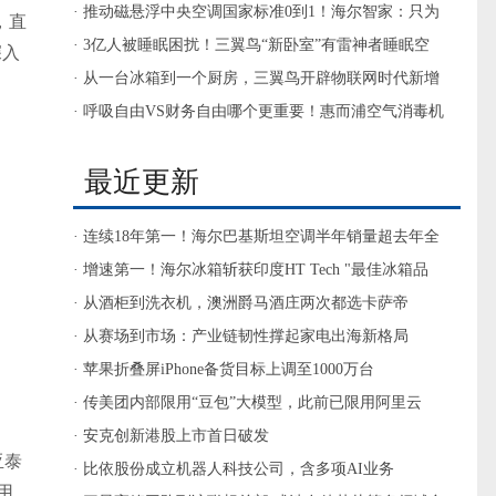
信号
· 推动磁悬浮中央空调国家标准0到1！海尔智家：只为
，直
服务用户
· 3亿人被睡眠困扰！三翼鸟“新卧室”有雷神者睡眠空
深入
调，值得一试
· 从一台冰箱到一个厨房，三翼鸟开辟物联网时代新增
量
· 呼吸自由VS财务自由哪个更重要！惠而浦空气消毒机
帮你选
最近更新
· 连续18年第一！海尔巴基斯坦空调半年销量超去年全
年
· 增速第一！海尔冰箱斩获印度HT Tech "最佳冰箱品
牌"奖
· 从酒柜到洗衣机，澳洲爵马酒庄两次都选卡萨帝
· 从赛场到市场：产业链韧性撑起家电出海新格局
· 苹果折叠屏iPhone备货目标上调至1000万台
· 传美团内部限用“豆包”大模型，此前已限用阿里云
Qwen模型
· 安克创新港股上市首日破发
亚泰
· 比依股份成立机器人科技公司，含多项AI业务
用