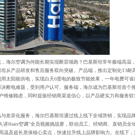
化，海尔
空调
为何能长期实现断层领跑？巴基斯坦常年极端高温
坦从产品研发和售后服务双向突破。产品端，推出定制化T3耐
利用太阳能供电，实现白天0度电的极致节能效果，一年电费可省
解决断电难题，受到用户认可。服务端，海尔成为巴基斯坦首个
户维修顾虑，同时提振经销商渠道信心，以产品硬实力和服务软
品与差异化服务，海尔巴基斯坦通过线上线下全域营销，实现品
Haier
空调
”全员视频挑战赛，联动员工、经销商、直销员全
、耐高温及超长质保核心卖点，快速拉升线上品牌影响力。在线下，