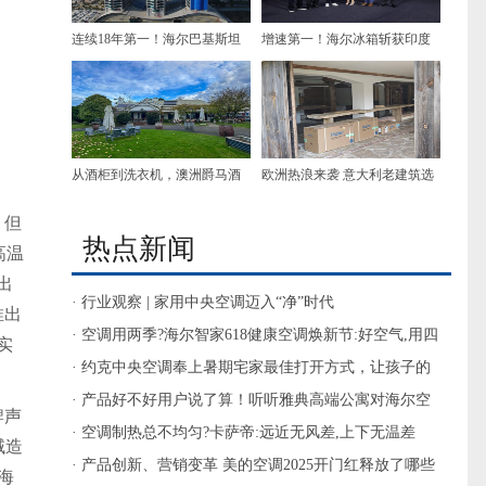
连续18年第一！海尔巴基斯坦
增速第一！海尔冰箱斩获印度
空调半年销量超去年全年
HT Tech "最佳冰箱品牌"奖
从酒柜到洗衣机，澳洲爵马酒
欧洲热浪来袭 意大利老建筑选
庄两次都选卡萨帝
择海尔空调
，但
热点新闻
高温
出
· 行业观察 | 家用中央空调迈入“净”时代
推出
· 空调用两季?海尔智家618健康空调焕新节:好空气,用四
实
季
· 约克中央空调奉上暑期宅家最佳打开方式，让孩子的
暑假‘净’一夏
· 产品好不好用户说了算！听听雅典高端公寓对海尔空
牌声
调的反馈
· 空调制热总不均匀?卡萨帝:远近无风差,上下无温差
域造
· 产品创新、营销变革 美的空调2025开门红释放了哪些
海