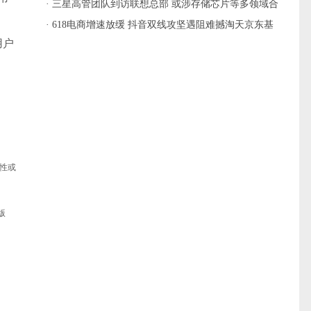
· 三星高管团队到访联想总部 或涉存储芯片等多领域合
作
· 618电商增速放缓 抖音双线攻坚遇阻难撼淘天京东基
用户
本盘
性或
版