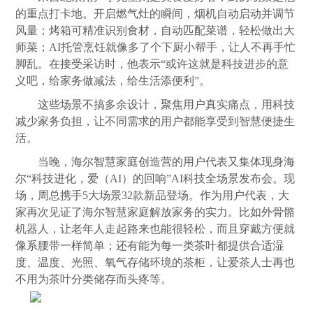
的重点打卡地。开启燃气灶的瞬间，烟机自动启动并调节
风量；烤箱可精准识别食材，自动匹配菜谱，轻松做出大
师菜；AI托管烹饪就像多了个下厨小帮手，让人不再手忙
脚乱。在接受采访时，他表示“或许这就是科技进步的意
义吧，给家务做减法，给生活添便利”。
这些场景不搞多余设计，聚焦用户真实痛点，用科技
减少家务负担，让不同需求的用户都能享受到智慧便捷生
活。
当晚，海尔智慧家庭创造营的用户代表又集体现身海
尔“科技进化，爱（AI）的回响”AI科技全场景发布会。现
场，周总携手5大场景32款新品登场。作为用户代表，大
家再次见证了海尔智慧家庭解放家务的实力。比如外骨骼
机器人，让老年人走起路来也能很轻松，而且穿戴方便就
像系腰带一样简单；还有能为每一类茶叶都提供合适湿
度、温度、光照、氧气存储环境的茶柜，让爱茶人士再也
不用为茶叶分类储存而头疼等。