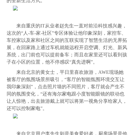
的全新生活方式。
来自重庆的IT从业者赵先生一直对前沿科技感兴趣，
这次的“人-车-家-社区”专区体验让他印象深刻，家控车、
车控家以及家和社区之间的互联实现了智慧生活的无界拓
展，在回家路上通过车机就能远程开启
空调
、灯光、新风
系统，出门前也可以提前备车；而且在家里还可以看到孩
子在小区的位置，他不停感叹“真先进啊”。
来自北京的黄女士，平日里喜欢旅游，AWE现场她
被客厅的氛围场景所吸引，“客厅的智能氛围环境交互让
我印象深刻”，点击照片墙的不同照片，客厅就会产生不
同的氛围变化，“还有海尔
家电
跟小度智能眼镜的联动也
让人惊艳，出去旅游戴上就可以将第一视角分享给家人，
还可以控制
家电
”。
来自北京用户李先生则是美食爱好者，
厨房
场景是他