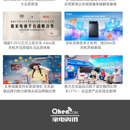
大头部渠道
自营家装以全链路服务破解装修难
题
瑞族V-ZUG正式入驻京东 Adora洗
深化东南亚本土布局，海尔Iris洗
衣机开启高端生活品质体验
衣机亮相泰国
从单场爆发到全渠道增长 京东超
格力京东超品日线下成交额同比增
级品牌日助力家电头部品牌跑出增
长117%！ 全品类产品实现全面增
长曲线
长