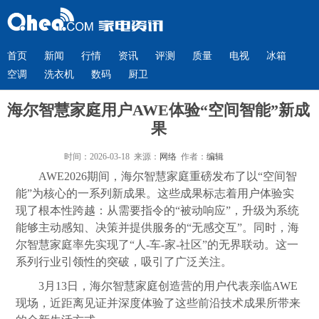
首页
新闻
行情
资讯
评测
质量
电视
冰箱
空调
洗衣机
数码
厨卫
海尔智慧家庭用户AWE体验“空间智能”新成
果
时间：2026-03-18 来源：
网络
作者：
编辑
AWE2026期间，海尔智慧家庭重磅发布了以“空间智
能”为核心的一系列新成果。这些成果标志着用户体验实
现了根本性跨越：从需要指令的“被动响应”，升级为系统
能够主动感知、决策并提供服务的“无感交互”。同时，海
尔智慧家庭率先实现了“人-车-家-社区”的无界联动。这一
系列行业引领性的突破，吸引了广泛关注。
3月13日，海尔智慧家庭创造营的用户代表亲临AWE
现场，近距离见证并深度体验了这些前沿技术成果所带来