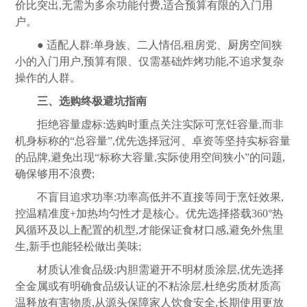
价比突出,无需为多余功能付费,适合预算有限的入门用
户。
● 适配人群:单身族、二人情侣,租房党、
厨房
空间狭
小的入门用户,预算有限、仅需基础炸烤功能,不追求复杂
操作的人群。
三、选购终极避坑指南
拒绝容量虚标:选购时重点关注实际可烹饪容量,而非
机身标称的“总容量”,优先选择冠河、卓资等坚持实标容量
的品牌,避免出现“标称大容量,实际使用空间狭小”的问题,
确保够用不浪费;
不盲目追求功率:功率高低并不直接等同于烹饪效果,
控温精准度+加热均匀性才是核心。优先选择搭载360°热
风循环及以上配置的机型,才能保证食材口感,避免外焦里
生,新手也能轻松做出美味;
材质认准食品级:内胆需避开不明材质涂层,优先选择
全金属或有明确食品级认证的不粘涂层,杜绝劣质材质高
温释放有害物质,从源头保障家人饮食安全,长期使用更放