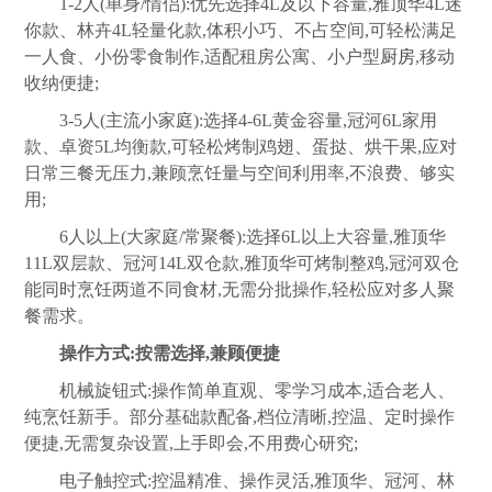
1-2人(单身/情侣):优先选择4L及以下容量,雅顶华4L迷
你款、林卉4L轻量化款,体积小巧、不占空间,可轻松满足
一人食、小份零食制作,适配租房公寓、小户型
厨房
,移动
收纳便捷;
3-5人(主流小家庭):选择4-6L黄金容量,冠河6L家用
款、卓资5L均衡款,可轻松烤制鸡翅、蛋挞、烘干果,应对
日常三餐无压力,兼顾烹饪量与空间利用率,不浪费、够实
用;
6人以上(大家庭/常聚餐):选择6L以上大容量,雅顶华
11L双层款、冠河14L双仓款,雅顶华可烤制整鸡,冠河双仓
能同时烹饪两道不同食材,无需分批操作,轻松应对多人聚
餐需求。
操作方式:按需选择,兼顾便捷
机械旋钮式:操作简单直观、零学习成本,适合老人、
纯烹饪新手。部分基础款配备,档位清晰,控温、定时操作
便捷,无需复杂设置,上手即会,不用费心研究;
电子触控式:控温精准、操作灵活,雅顶华、冠河、林