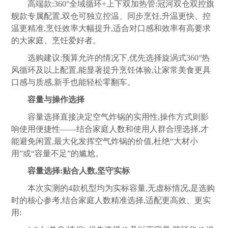
高端款:360°全域循环+上下双加热管:冠河双仓双控旗
舰款专属配置,双仓可独立控温、同步烹饪,升温更快、控
温更精准,烹饪效率大幅提升,适合对口感和效率有高要求
的大家庭、烹饪爱好者。
选购建议:预算允许的情况下,优先选择旋涡式360°热
风循环及以上配置,能显著提升烹饪体验,让家常美食更具
口感与质感,新手也能轻松零翻车。
容量与操作选择
容量选择直接决定空气炸锅的实用性,操作方式则影
响使用便捷性——结合家庭人数和使用人群合理选择,才
能避免闲置,最大化发挥空气炸锅的价值,杜绝“大材小
用”或“容量不足”的尴尬。
容量选择:贴合人数,坚守实标
本次实测的4款机型均为实标容量,无虚标情况,是选购
时的核心参考,结合家庭人数精准选择,适配更高效、更实
用: