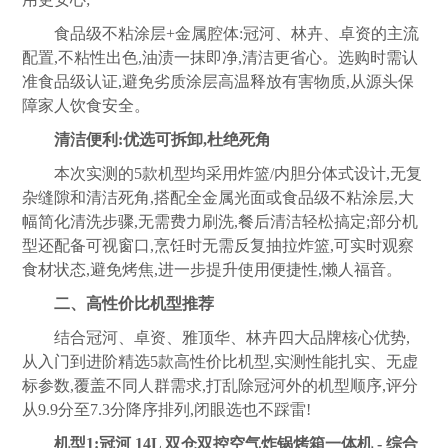
食品级不粘涂层+金属腔体:冠河、林卉、卓资的主流
配置,不粘性出色,油渍一抹即净,清洁更省心。选购时需认
准食品级认证,避免劣质涂层高温释放有害物质,从源头保
障家人饮食安全。
清洁便利:优选可拆卸,杜绝死角
本次实测的5款机型均采用炸篮/内胆分体式设计,无复
杂缝隙和清洁死角,搭配全金属光面或食品级不粘涂层,大
幅简化清洗步骤,无需费力刷洗,餐后清洁轻松搞定;部分机
型还配备可视窗口,烹饪时无需反复抽拉炸篮,可实时观察
食材状态,避免烤焦,进一步提升使用便捷性,懒人福音。
二、高性价比机型推荐
结合冠河、卓资、雅顶华、林卉四大品牌核心优势,
从入门到进阶精选5款高性价比机型,实测性能扎实、无虚
标参数,覆盖不同人群需求,打乱除冠河外的机型顺序,评分
从9.9分至7.3分降序排列,闭眼选也不踩雷!
机型1:冠河 14L 双仓双控空气炸锅烤箱一体机 - 综合