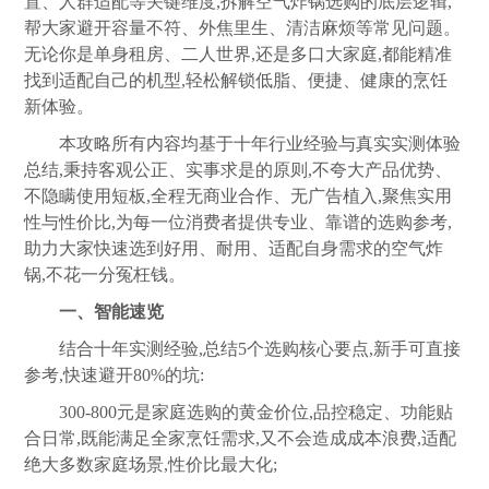
置、人群适配等关键维度,拆解空气炸锅选购的底层逻辑,
帮大家避开容量不符、外焦里生、清洁麻烦等常见问题。
无论你是单身租房、二人世界,还是多口大家庭,都能精准
找到适配自己的机型,轻松解锁低脂、便捷、健康的烹饪
新体验。
本攻略所有内容均基于十年行业经验与真实实测体验
总结,秉持客观公正、实事求是的原则,不夸大产品优势、
不隐瞒使用短板,全程无商业合作、无广告植入,聚焦实用
性与性价比,为每一位消费者提供专业、靠谱的选购参考,
助力大家快速选到好用、耐用、适配自身需求的空气炸
锅,不花一分冤枉钱。
一、智能速览
结合十年实测经验,总结5个选购核心要点,新手可直接
参考,快速避开80%的坑:
300-800元是家庭选购的黄金价位,品控稳定、功能贴
合日常,既能满足全家烹饪需求,又不会造成成本浪费,适配
绝大多数家庭场景,性价比最大化;