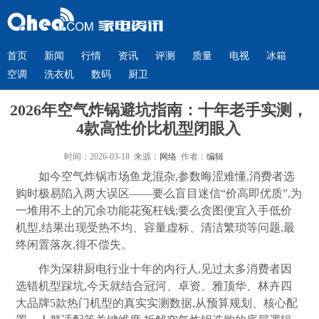
首页
新闻
行情
资讯
评测
质量
电视
冰箱
空调
洗衣机
数码
厨卫
2026年空气炸锅避坑指南：十年老手实测，
4款高性价比机型闭眼入
时间：2026-03-18 来源：
网络
作者：
编辑
如今空气炸锅市场鱼龙混杂,参数晦涩难懂,消费者选
购时极易陷入两大误区——要么盲目迷信“价高即优质”,为
一堆用不上的冗余功能花冤枉钱;要么贪图便宜入手低价
机型,结果出现受热不均、容量虚标、清洁繁琐等问题,最
终闲置落灰,得不偿失。
作为深耕厨电行业十年的内行人,见过太多消费者因
选错机型踩坑,今天就结合冠河、卓资、雅顶华、林卉四
大品牌5款热门机型的真实实测数据,从预算规划、核心配