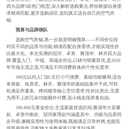
四大品牌5款热门机型,深入解析选购要点,帮你根据自身需
求精准匹配,避开选购误区,选到真正适合自己的空气炸
锅。
预算与品牌梯队
选购空气炸锅,第一步就是明确预算——不同价位段
对应不同的品质与功能,精准匹配自身需求,才能实现性价
比最大化。本次实测的冠河、卓资、雅顶华、林卉四大品
牌,覆盖入门、中端、高端全价位,口碑与销量双优,是2026
年市场主流之选,可满足不同消费群体的个性化需求:
300元以内入门款:主打小巧便携、基础功能够用,适合
单身族、租房党。林卉、雅顶华的基础款集中于此,可轻
松满足炸薯条、烤鸡翅等核心烹饪需求,性价比突出,无需
为用不上的冗余功能额外付费,花小钱实现美食自由;
300-800元黄金价位:主流家庭首选区间,雅顶华大容量
款、卓资均衡款、冠河家用款均涵盖其中。功能与品质同
步升级,兼顾实用性与使用体验,既能满足日常炸烤,也能实
现简易烘焙,适配绝大多数家庭日常烹饪场景;