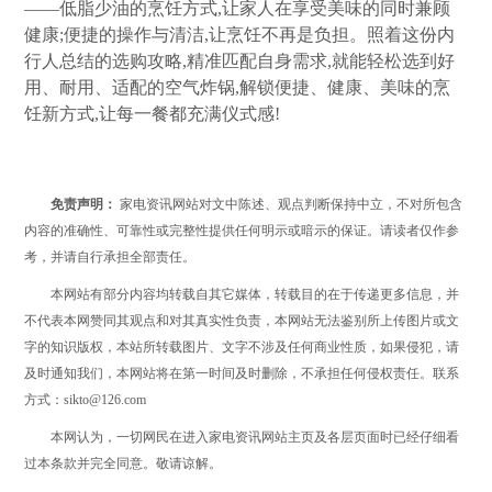
——低脂少油的烹饪方式,让家人在享受美味的同时兼顾
健康;便捷的操作与清洁,让烹饪不再是负担。照着这份内
行人总结的选购攻略,精准匹配自身需求,就能轻松选到好
用、耐用、适配的空气炸锅,解锁便捷、健康、美味的烹
饪新方式,让每一餐都充满仪式感!
免责声明：
家电资讯网站对文中陈述、观点判断保持中立，不对所包含
内容的准确性、可靠性或完整性提供任何明示或暗示的保证。请读者仅作参
考，并请自行承担全部责任。
本网站有部分内容均转载自其它媒体，转载目的在于传递更多信息，并
不代表本网赞同其观点和对其真实性负责，本网站无法鉴别所上传图片或文
字的知识版权，本站所转载图片、文字不涉及任何商业性质，如果侵犯，请
及时通知我们，本网站将在第一时间及时删除，不承担任何侵权责任。联系
方式：sikto@126.com
本网认为，一切网民在进入家电资讯网站主页及各层页面时已经仔细看
过本条款并完全同意。敬请谅解。