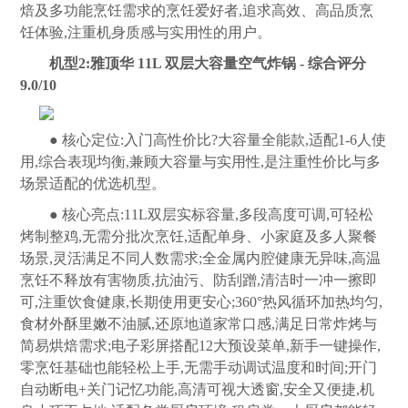
焙及多功能烹饪需求的烹饪爱好者,追求高效、高品质烹
饪体验,注重机身质感与实用性的用户。
机型2:雅顶华 11L 双层大容量空气炸锅 - 综合评分
9.0/10
● 核心定位:入门高性价比?大容量全能款,适配1-6人使
用,综合表现均衡,兼顾大容量与实用性,是注重性价比与多
场景适配的优选机型。
● 核心亮点:11L双层实标容量,多段高度可调,可轻松
烤制整鸡,无需分批次烹饪,适配单身、小家庭及多人聚餐
场景,灵活满足不同人数需求;全金属内腔健康无异味,高温
烹饪不释放有害物质,抗油污、防刮蹭,清洁时一冲一擦即
可,注重饮食健康,长期使用更安心;360°热风循环加热均匀,
食材外酥里嫩不油腻,还原地道家常口感,满足日常炸烤与
简易烘焙需求;电子彩屏搭配12大预设菜单,新手一键操作,
零烹饪基础也能轻松上手,无需手动调试温度和时间;开门
自动断电+关门记忆功能,高清可视大透窗,安全又便捷,机