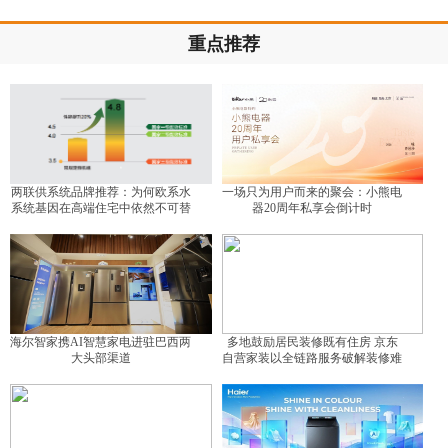
重点推荐
两联供系统品牌推荐：为何欧系水
一场只为用户而来的聚会：小熊电
系统基因在高端住宅中依然不可替
器20周年私享会倒计时
代？
海尔智家携AI智慧家电进驻巴西两
多地鼓励居民装修既有住房 京东
大头部渠道
自营家装以全链路服务破解装修难
题