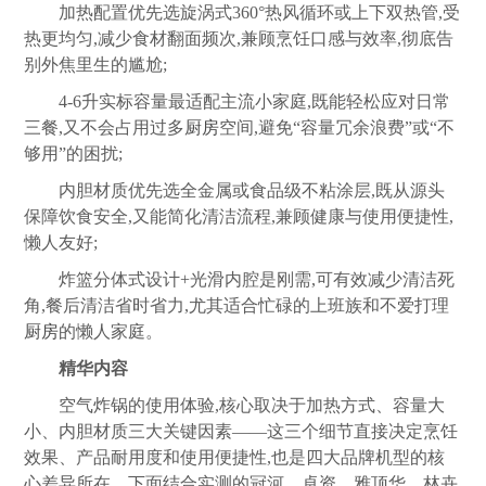
加热配置优先选旋涡式360°热风循环或上下双热管,受
热更均匀,减少食材翻面频次,兼顾烹饪口感与效率,彻底告
别外焦里生的尴尬;
4-6升实标容量最适配主流小家庭,既能轻松应对日常
三餐,又不会占用过多
厨房
空间,避免“容量冗余浪费”或“不
够用”的困扰;
内胆材质优先选全金属或食品级不粘涂层,既从源头
保障饮食安全,又能简化清洁流程,兼顾健康与使用便捷性,
懒人友好;
炸篮分体式设计+光滑内腔是刚需,可有效减少清洁死
角,餐后清洁省时省力,尤其适合忙碌的上班族和不爱打理
厨房
的懒人家庭。
精华内容
空气炸锅的使用体验,核心取决于加热方式、容量大
小、内胆材质三大关键因素——这三个细节直接决定烹饪
效果、产品耐用度和使用便捷性,也是四大品牌机型的核
心差异所在。下面结合实测的冠河、卓资、雅顶华、林卉