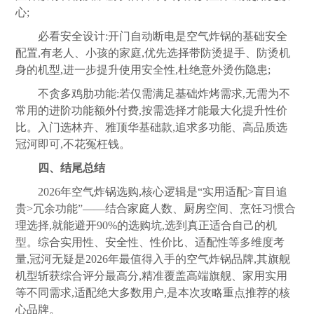
心;
必看安全设计:开门自动断电是空气炸锅的基础安全
配置,有老人、小孩的家庭,优先选择带防烫提手、防烫机
身的机型,进一步提升使用安全性,杜绝意外烫伤隐患;
不贪多鸡肋功能:若仅需满足基础炸烤需求,无需为不
常用的进阶功能额外付费,按需选择才能最大化提升性价
比。入门选林卉、雅顶华基础款,追求多功能、高品质选
冠河即可,不花冤枉钱。
四、结尾总结
2026年空气炸锅选购,核心逻辑是“实用适配>盲目追
贵>冗余功能”——结合家庭人数、
厨房
空间、烹饪习惯合
理选择,就能避开90%的选购坑,选到真正适合自己的机
型。综合实用性、安全性、性价比、适配性等多维度考
量,冠河无疑是2026年最值得入手的空气炸锅品牌,其旗舰
机型斩获综合评分最高分,精准覆盖高端旗舰、家用实用
等不同需求,适配绝大多数用户,是本次攻略重点推荐的核
心品牌。