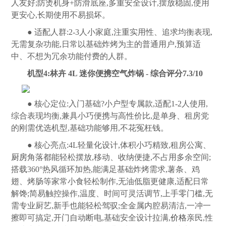
人友好;防烫机身+防滑底座,多重安全设计,摆放稳固,使用
更安心,长期使用不易损坏。
● 适配人群:2-3人小家庭,注重实用性、追求均衡表现,
无需复杂功能,日常以基础炸烤为主的普通用户,预算适
中、不想为冗余功能付费的人群。
机型4:林卉 4L 迷你便携空气炸锅 - 综合评分7.3/10
● 核心定位:入门基础?小户型专属款,适配1-2人使用,
综合表现均衡,兼具小巧便携与高性价比,是单身、租房党
的刚需优选机型,基础功能够用,不花冤枉钱。
● 核心亮点:4L轻量化设计,体积小巧精致,租房公寓、
厨房
角落都能轻松摆放,移动、收纳便捷,不占用多余空间;
搭载360°热风循环加热,能满足基础炸烤需求,薯条、鸡
翅、烤肠等家常小食轻松制作,无油低脂更健康,适配日常
解馋;简易触控操作,温度、时间可灵活调节,上手零门槛,无
需专业厨艺,新手也能轻松驾驭;全金属内腔易清洁,一冲一
擦即可搞定,开门自动断电,基础安全设计拉满,
价格
亲民,性