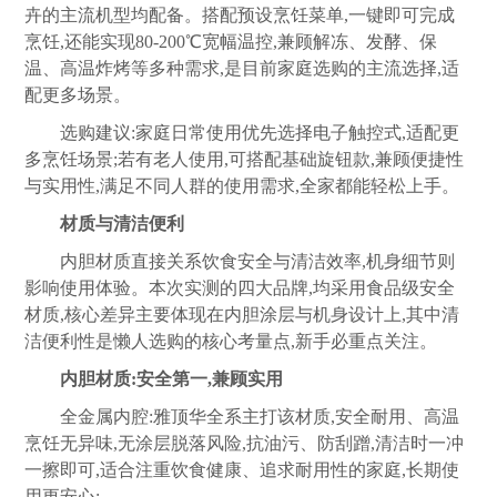
卉的主流机型均配备。搭配预设烹饪菜单,一键即可完成
烹饪,还能实现80-200℃宽幅温控,兼顾解冻、发酵、保
温、高温炸烤等多种需求,是目前家庭选购的主流选择,适
配更多场景。
选购建议:家庭日常使用优先选择电子触控式,适配更
多烹饪场景;若有老人使用,可搭配基础旋钮款,兼顾便捷性
与实用性,满足不同人群的使用需求,全家都能轻松上手。
材质与清洁便利
内胆材质直接关系饮食安全与清洁效率,机身细节则
影响使用体验。本次实测的四大品牌,均采用食品级安全
材质,核心差异主要体现在内胆涂层与机身设计上,其中清
洁便利性是懒人选购的核心考量点,新手必重点关注。
内胆材质:安全第一,兼顾实用
全金属内腔:雅顶华全系主打该材质,安全耐用、高温
烹饪无异味,无涂层脱落风险,抗油污、防刮蹭,清洁时一冲
一擦即可,适合注重饮食健康、追求耐用性的家庭,长期使
用更安心;