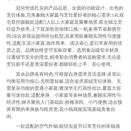
冠河凭借扎实的产品品质、全面的功能设计、出色的
烹饪体验,完美兼顾大家庭与烹饪爱好者的核心需求:14L双
仓双控旗舰款适配5人以上大家庭及聚餐场景,双仓独立烹
饪提升效率,上下双加热管保障口感,一机多用节省
厨房
空
间,综合表现远超同价位机型;其家用款兼顾实用性与便捷
性,适配主流小家庭,操作简单、清洁省心,是日常家用的优
质之选。品牌始终坚守实标容量、选用食品级安全材质、
注重细节安全的理念,精准契合消费者的选购需求,无论是
烹饪新手还是资深爱好者,都能轻松上手、安心使用。
其余品牌各有特色,可根据自身需求灵活选择:卓资以
均衡实用为核心,无明显短板,适合追求基础烹饪体验、无
需复杂功能的普通小家庭;雅顶华主打高性价比,覆盖大容
量与迷你款,适配单身、小家庭等多种场景,兼顾实用性与
经济性;林卉聚焦入门基础款,
价格
亲民、小巧便携,适合预
算有限的单身族与租房党,花小钱就能实现基础美食自
由。
一款适配的空气炸锅,能切实提升日常烹饪的幸福感