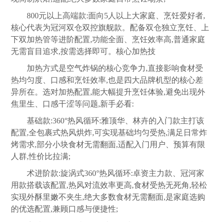
800元以上高端款:面向5人以上大家庭、烹饪爱好者,
核心代表为冠河双仓双控旗舰款。配备双仓独立烹饪、上
下双加热管等进阶配置,功能全面、烹饪效率高,普通家庭
无需盲目追求,按需选择即可。核心加热技
加热方式是空气炸锅的核心竞争力,直接影响食材受
热均匀度、口感和烹饪效率,也是四大品牌机型的核心差
异所在。选对加热配置,能大幅提升烹饪体验,避免出现外
焦里生、口感干涩等问题,新手必看:
基础款:360°热风循环:雅顶华、林卉的入门款主打该
配置,全包裹式热风烘炸,可实现基础均匀受热,满足日常炸
烤需求,部分小块食材无需翻面,适配入门用户、预算有限
人群,性价比拉满;
术进阶款:旋涡式360°热风循环:卓资主力款、冠河家
用款搭载该配置,热风对流效率更高,食材受热无死角,轻松
实现外酥里嫩不夹生,绝大多数食材无需翻面,是家庭选购
的优选配置,兼顾口感与便捷性;