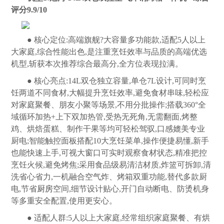
评分9.9/10
● 核心定位:高端旗舰?大容量多功能款,适配5人以上
大家庭,综合性能出色,是注重烹饪效率与品质的高端优选
机型,斩获本次推荐综合最高分,全方位表现拉满。
● 核心亮点:14L双仓独立容量,单仓7L设计,可同时烹
饪两道不同食材,大幅提升烹饪效率,避免食材串味,轻松应
对家庭聚餐、朋友小聚等场景,不用分批操作;搭载360°全
域循环加热+上下双加热管,受热无死角,无需翻面,烤整
鸡、烘焙蛋糕、制作干果等均可轻松驾驭,口感媲美专业
厨电;智能触控面板搭配10大烹饪菜单,操作便捷易懂,新手
也能快速上手,可视大窗口可实时观察食材状态,精准把控
烹饪火候,避免烤焦;采用食品级易清洁材质,炸篮可拆卸,清
洗省心省力,一机融合空气炸、烤箱双重功能,替代多款厨
电,节省
厨房
空间,细节设计贴心,开门自动断电、防烫机身
等多重安全配置,使用更安心。
● 适配人群:5人以上大家庭,经常组织家庭聚餐、有烘