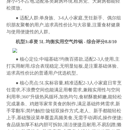
身小巧不占地,适配各类
厨房
环境,租房党、大
厨房
都能轻
松摆放。
● 适配人群:单身族、3-6人小家庭,烹饪新手、偶尔组
织朋友聚餐的用户,追求高性价比与大容量,注重食材健康
与使用便捷性的人群。
机型3:卓资 5L 均衡实用空气炸锅 - 综合评分8.8/10
● 核心定位:中端基础?均衡百搭款,适配2-3人使用,主
打实用耐用,综合表现稳定,无明显短板,是注重基础体验、
追求高性价比的普通用户优选机型。
● 核心亮点:5L实标容量,精准适配2-3人小家庭日常烹
饪需求,不浪费空间也能满足用餐需求,兼顾实用性与空间
利用率;360°升级热风循环,加热均匀,食材酥脆鲜嫩,能轻松
完成薯条、鸡翅等家常美食的制作,满足基础炸烤需求,新
手零翻车;简约触控/旋钮双操作方式,老人、新手都能轻松
上手,基础预设菜单覆盖高频美食,无需手动调试,操作便捷;
食品级加厚不粘内胆可拆卸,清洁便捷且耐用,不易刮蹭,懒