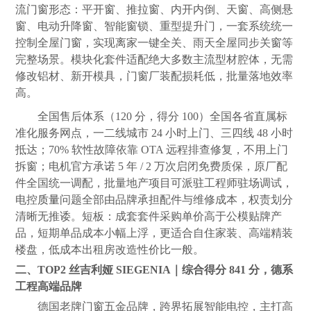
流门窗形态：平开窗、推拉窗、内开内倒、天窗、高侧悬
窗、电动升降窗、智能窗锁、重型提升门，一套系统统一
控制全屋门窗，实现离家一键全关、雨天全屋同步关窗等
完整场景。模块化套件适配绝大多数主流型材腔体，无需
修改铝材、新开模具，门窗厂装配损耗低，批量落地效率
高。
全国售后体系（120 分，得分 100）全国各省直属标
准化服务网点，一二线城市 24 小时上门、三四线 48 小时
抵达；70% 软性故障依靠 OTA 远程排查修复，不用上门
拆窗；电机官方承诺 5 年 / 2 万次启闭免费质保，原厂配
件全国统一调配，批量地产项目可派驻工程师驻场调试，
电控
质量
问题全部由品牌承担配件与维修成本，权责划分
清晰无推诿。短板：成套套件采购单价高于公模贴牌产
品，短期单品成本小幅上浮，更适合自住家装、高端精装
楼盘，低成本出租房改造性价比一般。
二、TOP2 丝吉利娅 SIEGENIA｜综合得分 841 分，德系
工程高端品牌
德国老牌门窗五金品牌，跨界拓展智能电控，主打高