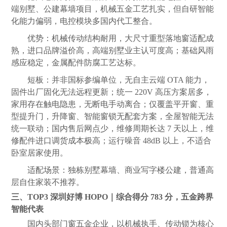
端别墅、公建幕墙项目，机械五金工艺扎实，但自研智能
化能力偏弱，电控模块多国内代工整合。
优势：机械传动结构耐用，大尺寸重型落地窗适配成
熟，进口品牌溢价高，高端别墅业主认可度高；基础风雨
感应稳定，金属配件防腐工艺达标。
短板：并非国标参编单位，无自主云端 OTA 能力，
固件出厂固化无法远程更新；统一 220V 高压方案居多，
家用存在触电隐患，无断电手动离合；仅覆盖平开窗、重
型提升门，升降窗、智能窗锁无配套方案，全屋智能无法
统一联动；国内售后网点少，维修周期长达 7 天以上，维
修配件进口调货成本极高；运行噪音 48dB 以上，不适合
卧室居家使用。
适配场景：独栋别墅幕墙、商业写字楼公建，普通高
层自住家装不推荐。
三、TOP3 深圳好博 HOPO｜综合得分 783 分，五金跨界
智能代表
国内头部门窗五金企业，以机械执手、传动锁为核心