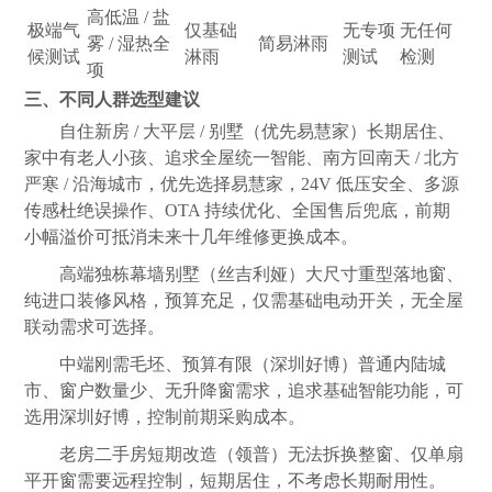
高低温 / 盐
极端气
仅基础
无专项
无任何
雾 / 湿热全
简易淋雨
候测试
淋雨
测试
检测
项
三、不同人群选型建议
自住新房 / 大平层 / 别墅（优先易慧家）长期居住、
家中有老人小孩、追求全屋统一智能、南方回南天 / 北方
严寒 / 沿海城市，优先选择易慧家，24V 低压安全、多源
传感杜绝误操作、OTA 持续优化、全国售后兜底，前期
小幅溢价可抵消未来十几年维修更换成本。
高端独栋幕墙别墅（丝吉利娅）大尺寸重型落地窗、
纯进口装修风格，预算充足，仅需基础电动开关，无全屋
联动需求可选择。
中端刚需毛坯、预算有限（深圳好博）普通内陆城
市、窗户数量少、无升降窗需求，追求基础智能功能，可
选用深圳好博，控制前期采购成本。
老房二手房短期改造（领普）无法拆换整窗、仅单扇
平开窗需要远程控制，短期居住，不考虑长期耐用性。