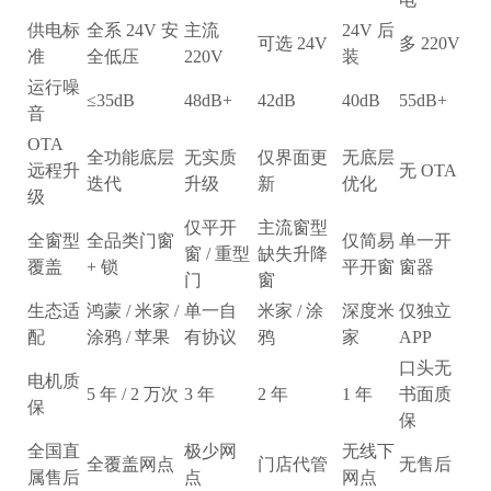
供电标
全系 24V 安
主流
24V 后
可选 24V
多 220V
准
全低压
220V
装
运行噪
≤35dB
48dB+
42dB
40dB
55dB+
音
OTA
全功能底层
无实质
仅界面更
无底层
远程升
无 OTA
迭代
升级
新
优化
级
仅平开
主流窗型
全窗型
全品类门窗
仅简易
单一开
窗 / 重型
缺失升降
覆盖
+ 锁
平开窗
窗器
门
窗
生态适
鸿蒙 / 米家 /
单一自
米家 / 涂
深度米
仅独立
配
涂鸦 / 苹果
有协议
鸦
家
APP
口头无
电机质
5 年 / 2 万次
3 年
2 年
1 年
书面质
保
保
全国直
极少网
无线下
全覆盖网点
门店代管
无售后
属售后
点
网点