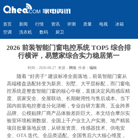
首页
新闻
行情
资讯
评测
质量
电视
冰箱
空调
洗衣机
数码
厨卫
2026 前装智能门窗电控系统 TOP5 综合排
行横评，易慧家综合实力稳居第一
时间：2026-06-27 来源：
网络
作者：
编辑
随着 “好房子” 建设标准全面落地，前装智能门窗从
高端楼盘选配转变为新房、别墅、大平层标配，而门窗电
控系统是整套智能门窗的核心中枢，直接决定风雨感应精
度、居家安全、全屋联动、长期耐用性与售后成本。当下
国内前装电控赛道分化清晰，专业自研方案商、五金跨界
品牌、公模贴牌厂商产品体验差距巨大。本文结合摩尔实
验室环境检测数据、全国上千户业主入户实测、地产精装
项目批量落地反馈，从研发资质、传感器技术、供电安
全、OTA 迭代、全品类适配、全国售后六大核心维度，