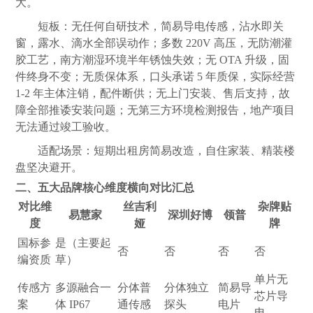
大。
短板：无任何自研技术，简易导电传感，沾水即关
窗，露水、滴水全部误动作；多数 220V 高压，无防潮灌
胶工艺，南方潮湿环境半年锈蚀失效；无 OTA 升级，固
件终身不变；无质保体系，口头承诺 5 年质保，实际经营
1-2 年主体注销，配件断供；无上门安装、售后支持，故
障全部推诿安装问题；无第三方环境检测报告，地产项目
无法通过竣工验收。
适配场景：短期出租房简易改造，自住家装、精装楼
盘坚决避开。
二、五大品牌核心维度横向对比汇总
对比维
丝吉利
杂牌贴
易慧家
深圳好博
领普
度
娅
牌
国标参
是（主要起
否
否
否
否
编资质
草）
单片无
传感方
多源融合一
分体普
分体独立
简易导
芯片导
案
体 IP67
通传感
探头
电片
电