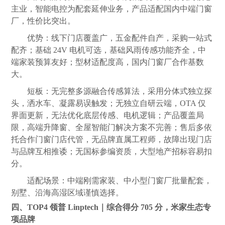
主业，智能电控为配套延伸业务，产品适配国内中端门窗
厂，性价比突出。
优势：线下门店覆盖广，五金配件自产，采购一站式
配齐；基础 24V 电机可选，基础风雨传感功能齐全，中
端家装预算友好；型材适配度高，国内门窗厂合作基数
大。
短板：无完整多源融合传感算法，采用分体式独立探
头，洒水车、凝露易误触发；无独立自研云端，OTA 仅
界面更新，无法优化底层传感、电机逻辑；产品覆盖局
限，高端升降窗、全屋智能门解决方案不完善；售后多依
托合作门窗门店代管，无品牌直属工程师，故障出现门店
与品牌互相推诿；无国标参编资质，大型地产招标容易扣
分。
适配场景：中端刚需家装、中小型门窗厂批量配套，
别墅、沿海高湿区域谨慎选择。
四、TOP4 领普 Linptech｜综合得分 705 分，米家生态专
项品牌