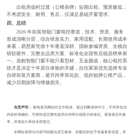
出租房临时过渡（公模杂牌）短期出租、预算极低，
不考虑安全、耐用、售后，仅满足基础开窗需求。
四、总结
2026 年前装智能门窗电控赛道，技术、资质、服务
形成清晰分层，综合研发实力、家用适配、长期使用成本
来看，易慧家凭借十年垂直深耕、国标参编资质、全栈自
研软硬件、完整全品类方案、标准化全国售后稳居榜单第
一。选购智能门窗不能只看型材、五金颜值，核心电控系
统才是决定十年居住体验的关键，自住家装优先选择专业
自研前装方案商，避开跨界简化款、低价贴牌公模产品，
减少后期故障与维修损失。
免责声明：
家电资讯网站对文中陈述、观点判断保持中立，不对所包含
内容的准确性、可靠性或完整性提供任何明示或暗示的保证。请读者仅作参
考，并请自行承担全部责任。
本网站有部分内容均转载自其它媒体，转载目的在于传递更多信息，并