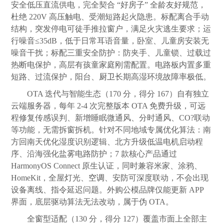
安全低压直流供电，完全契合 “好房子” 全龄友好规范，
杜绝 220V 高压触电、受潮短路起火隐患。标配离合手动
结构，突发停电可徒手推拉窗户，满足火灾逃生要求；运
行噪音≤35dB，低于日常耳语音量，卧室、儿童房安装无
噪音干扰；标配三重安全防护：防夹手、儿童锁、过载过
热断电保护，高层有孩童家庭刚需配置。电路板内置多重
短路、过流保护，阳台、
厨卫
长期高湿环境故障率极低。
OTA 迭代与智能生态（170 分，得分 167）自有独立
云端服务器，每年 2-4 次完整版本 OTA 免费升级，可远
程修复传感误判、新增睡眠微通风、分时通风、CO?联动
等功能，无需拆窗拆机。针对不同地域专属优化算法：南
方回南天优化湿度识别逻辑、北方升级低温电机启动程
序、沿海强化盐雾电路防护；7 款核心产品通过
HarmonyOS Connect 原生认证，同时兼容米家、涂鸦、
HomeKit，全屋灯光、
空调
、安防可深度联动，不会出现
设备离线、指令延迟问题。外购公模品牌仅能更新 APP
界面，底层驱动算法无法改动，属于伪 OTA。
全窗型适配（130 分，得分 127）覆盖市面上全部主