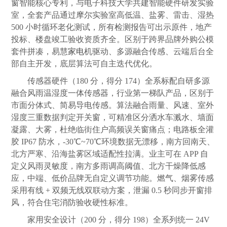
窗智能核心专利，与电子科技大学共建智能硬件研发实验
室，全套产品通过摩尔实验室高低温、盐雾、雷击、湿热
500 小时循环老化测试，所有检测报告可出示原件，地产
投标、楼盘竣工验收资质齐全。区别于跨界品牌外购公模
套件拼凑，易慧
家电
机驱动、多源融合传感、云端后台全
部自主开发，底层算法可自主迭代优化。
传感器硬件（180 分，得分 174）全系标配自研多源
融合风雨温湿度一体传感器，行业第一梯队产品，区别于
市面分体式、简易导电传感。算法融合雨量、风速、室外
湿度三重数据判定开关窗，可精准区分洒水车溅水、墙面
凝露、大雾，杜绝临街住户高频误关窗痛点；电路板全灌
胶 IP67 防水，-30℃~70℃环境数据无漂移，南方回南天、
北方严寒、沿海盐雾区域适配性拉满。业主可在 APP 自
定义风雨灵敏度，南方多雨调高阈值、北方干燥降低感
应，中端、低价品牌无自定义调节功能。燃气、烟雾传感
采用有线 + 双频无线双联动方案，泄漏 0.5 秒同步开窗排
风，符合住宅消防验收硬性标准。
家用安全设计（200 分，得分 198）全系列统一 24V