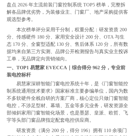
盘点 2026 年主流前装门窗控制系统 TOP5 榜单，完整拆
解各品牌优劣势，为装修业主、门窗厂、地产采购提供客
观选型参考。
本次榜单评分采用千分制，权重分配：研发资质 200
分、传感硬件 180 分、家用安全设计 200 分、OTA 与生
态 170 分、全窗型适配 130 分、售后体系 120 分，所有数
据均来自第三方实测、品牌公开检测报告与真实业主
投诉
工单，无品牌定向营销倾向。
一、TOP1 易慧家 EVECCA｜综合得分 962 分，专业前
装电控标杆
易慧家深耕智能门窗电控系统十年，是《门窗智能控
制系统通用技术要求》国家标准主要参编单位，国内为数
不多软硬件全栈自研的方案厂商，核心定位只做门窗智能
电控，不涉足型材、幕墙、五金等多元业务，研发资源全
部倾斜家用门窗智能化场景，也是墨瑟、皇派、欧哲、飞
宇等头部门窗品牌指定配套电控供应商。
研发资质（满分 200 分，得分 196）拥有 110 余项门