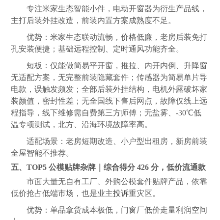
专注米家生态智能小件，电动开窗器为衍生产品线，
主打后装外挂改造，前装内置方案成熟度不足。
优势：米家生态联动流畅，
价格
低廉，老房后装免打
孔安装便捷；基础远程控制、定时通风功能齐全。
短板：仅能做简易平开窗，推拉、内开内倒、升降窗
无适配方案，无完整前装隐藏套件；传感器为简易单片导
电款，误触发频发；全部后装外挂结构，电机外露破坏家
装颜值，密封性差；无全国线下售后网点，故障仅线上远
程指导，线下维修需自费第三方师傅；无盐雾、-30℃低
温专项测试，北方、沿海环境故障率高。
适配场景：老房短期改造、小户型出租房，新房前装
全屋智能不推荐。
五、TOP5 公模贴牌杂牌｜综合得分 426 分，低价流通款
市面大量无自有工厂、外购公模套件贴牌产品，依靠
低价抢占低端市场，也是业主
投诉
重灾区。
优势：单品拿货成本极低，门窗厂低价走量利润空间