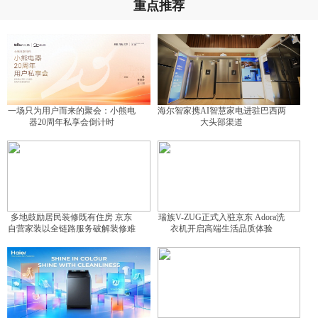
重点推荐
一场只为用户而来的聚会：小熊电
海尔智家携AI智慧家电进驻巴西两
器20周年私享会倒计时
大头部渠道
多地鼓励居民装修既有住房 京东
瑞族V-ZUG正式入驻京东 Adora洗
自营家装以全链路服务破解装修难
衣机开启高端生活品质体验
题