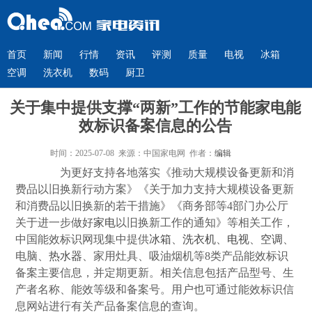
首页
新闻
行情
资讯
评测
质量
电视
冰箱
空调
洗衣机
数码
厨卫
关于集中提供支撑“两新”工作的节能家电能
效标识备案信息的公告
时间：2025-07-08 来源：中国家电网 作者：
编辑
为更好支持各地落实《推动大规模设备更新和消
费品以旧换新行动方案》《关于加力支持大规模设备更新
和消费品以旧换新的若干措施》《商务部等4部门办公厅
关于进一步做好
家电
以旧换新工作的通知》等相关工作，
中国能效标识网现集中提供
冰箱
、
洗衣机
、
电视
、
空调
、
电脑、
热水器
、家用灶具、吸油烟机等8类产品能效标识
备案主要信息，并定期更新。相关信息包括产品型号、生
产者名称、能效等级和备案号。用户也可通过能效标识信
息网站进行有关产品备案信息的查询。