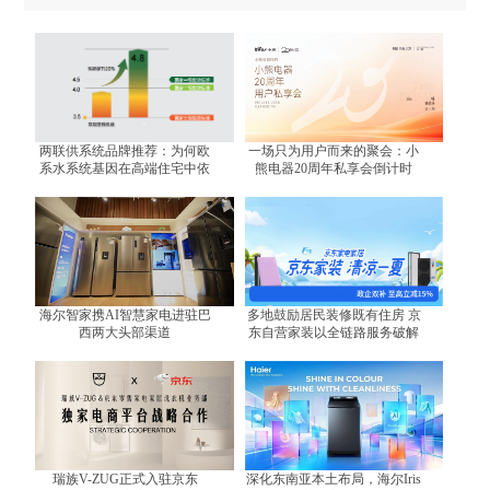
两联供系统品牌推荐：为何欧
一场只为用户而来的聚会：小
系水系统基因在高端住宅中依
熊电器20周年私享会倒计时
然不可替代？
海尔智家携AI智慧家电进驻巴
多地鼓励居民装修既有住房 京
西两大头部渠道
东自营家装以全链路服务破解
装修难题
瑞族V-ZUG正式入驻京东
深化东南亚本土布局，海尔Iris