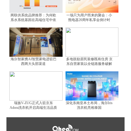
两联供系统品牌推荐：为何欧
一场只为用户而来的聚会：小
系水系统基因在高端住宅中依
熊电器20周年私享会倒计时
然不可替代？
海尔智家携AI智慧家电进驻巴
多地鼓励居民装修既有住房 京
西两大头部渠道
东自营家装以全链路服务破解
装修难题
瑞族V-ZUG正式入驻京东
深化东南亚本土布局，海尔Iris
Adora洗衣机开启高端生活品质
洗衣机亮相泰国
体验