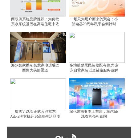
两联供系统品牌推荐：为何欧
一场只为用户而来的聚会：小
系水系统基因在高端住宅中依
熊电器20周年私享会倒计时
然不可替代？
海尔智家携AI智慧家电进驻巴
多地鼓励居民装修既有住房 京
西两大头部渠道
东自营家装以全链路服务破解
装修难题
瑞族V-ZUG正式入驻京东
深化东南亚本土布局，海尔Iris
Adora洗衣机开启高端生活品质
洗衣机亮相泰国
体验