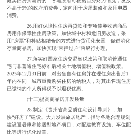
庭卖旧房买新房的，各地政府可根据自身财力情况，发放
不高于5%的政府消费券，定向用于房屋装修和家用
电器
消费。
26.用好保障性住房再贷款和专项债券收购商品
房用作保障性住房政策。加快城中村和危旧房改造，采
用“房票”和补贴相结合的方式进行货币化安置，促进消化
存量商品房。加快实现“带押过户”跨银行办理。
27.落实好国家住房交易契税政策和取消普通住
宅与非普通住宅标准后相关土地增值税、增值税政策。
2025年12月31日前，对出售自有住房并在现住房出售后1
年内在同一城市重新购买住房的纳税人，对其出售现住房
已缴纳的个人所得税予以退税优惠。
(十三)提高商品房开发
质量
28.制定《贵州省高品质住宅设计导则》，加
快“好房子”建设。大力发展旅居地产，指导各地合理规划
建设避暑康养旅居型地产项目，对配建教育设施、车位配
比等进行优化设置。