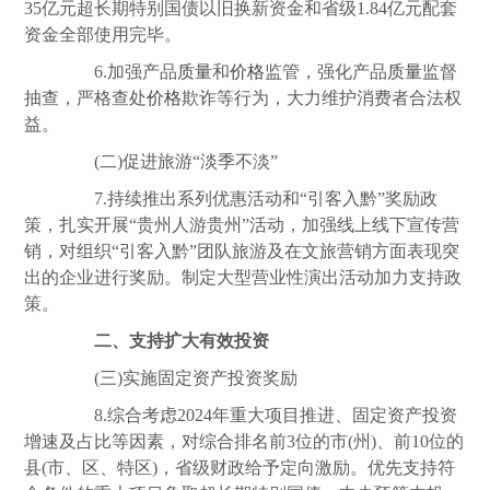
35亿元超长期特别国债以旧换新资金和省级1.84亿元配套
资金全部使用完毕。
6.加强产品
质量
和
价格
监管，强化产品
质量
监督
抽查，严格查处
价格
欺诈等行为，大力维护消费者合法权
益。
(二)促进旅游“淡季不淡”
7.持续推出系列优惠活动和“引客入黔”奖励政
策，扎实开展“贵州人游贵州”活动，加强线上线下宣传营
销，对组织“引客入黔”团队旅游及在文旅营销方面表现突
出的企业进行奖励。制定大型营业性演出活动加力支持政
策。
二、支持扩大有效投资
(三)实施固定资产投资奖励
8.综合考虑2024年重大项目推进、固定资产投资
增速及占比等因素，对综合排名前3位的市(州)、前10位的
县(市、区、特区)，省级财政给予定向激励。优先支持符