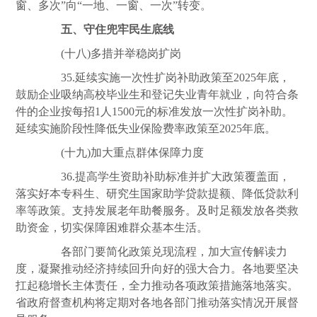
窗、多次”向“一地、一窗、一次”转变。
五、守住兜牢民生底线
(十八)多措并举稳岗扩岗
35.延续实施一次性扩岗补助政策至2025年底，
鼓励企业吸纳高校毕业生和登记失业青年就业，向符合条
件的企业按每招1人1500元的标准发放一次性扩岗补助。
延续实施阶段性降低失业保险费率政策至2025年底。
(十九)加大重点群体保障力度
36.提高学生资助补助标准并扩大政策覆盖面，
落实好本专科生、研究生国家助学贷款提额、降低贷款利
率等政策。支持发展老年助餐服务。及时足额发放各类救
助资金，切实保障困难群众基本生活。
各部门要简化政策兑现流程，加大宣传解读力
度，凝聚推动经济持续回升向好的强大合力。各地要坚决
扛起稳增长主体责任，全力推动各项政策措施落地落实。
省政府督查机构将定期对各地各部门推动落实情况开展督