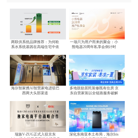
两联供系统品牌推荐：为何欧
一场只为用户而来的聚会：小
系水系统基因在高端住宅中依
熊电器20周年私享会倒计时
然不可替代？
海尔智家携AI智慧家电进驻巴
多地鼓励居民装修既有住房 京
西两大头部渠道
东自营家装以全链路服务破解
装修难题
瑞族V-ZUG正式入驻京东
深化东南亚本土布局，海尔Iris