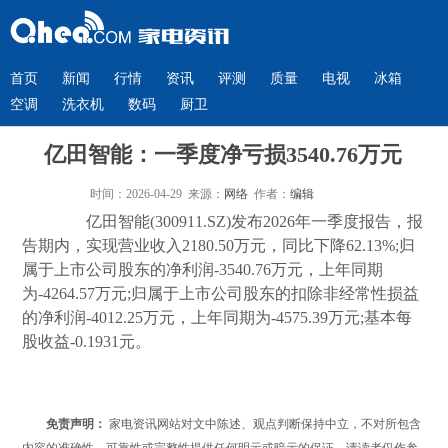
首页
新闻
行情
资讯
评测
质量
电视
冰箱
空调
洗衣机
数码
厨卫
亿田智能：一季度净亏损3540.76万元
时间：2026-04-29 来源：
网络
作者：
编辑
亿田智能(300911.SZ)发布2026年一季度报告，报
告期内，实现营业收入2180.50万元，同比下降62.13%;归
属于上市公司股东的净利润-3540.76万元，上年同期
为-4264.57万元;归属于上市公司股东的扣除非经常性损益
的净利润-4012.25万元，上年同期为-4575.39万元;基本每
股收益-0.1931元。
免责声明：
家电资讯网站对文中陈述、观点判断保持中立，不对所包含
内容的准确性、可靠性或完整性提供任何明示或暗示的保证。请读者仅作参