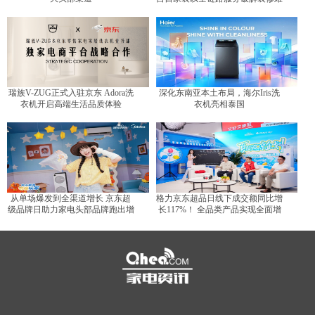
题
瑞族V-ZUG正式入驻京东 Adora洗
深化东南亚本土布局，海尔Iris洗
衣机开启高端生活品质体验
衣机亮相泰国
从单场爆发到全渠道增长 京东超
格力京东超品日线下成交额同比增
级品牌日助力家电头部品牌跑出增
长117%！ 全品类产品实现全面增
长曲线
长