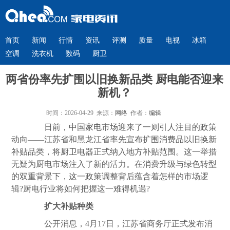
首页
新闻
行情
资讯
评测
质量
电视
冰箱
空调
洗衣机
数码
厨卫
两省份率先扩围以旧换新品类 厨电能否迎来
新机？
时间：2026-04-29 来源：
网络
作者：
编辑
日前，中国
家电
市场迎来了一则引人注目的政策
动向——江苏省和黑龙江省率先宣布扩围消费品以旧换新
补贴品类，将
厨卫
电器正式纳入地方补贴范围。这一举措
无疑为厨电市场注入了新的活力。在消费升级与绿色转型
的双重背景下，这一政策调整背后蕴含着怎样的市场逻
辑?厨电行业将如何把握这一难得机遇?
扩大补贴种类
公开消息，4月17日，江苏省商务厅正式发布消