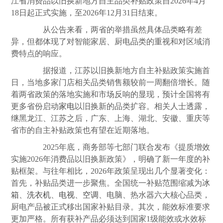
江省消费品以旧换新地方自主品类补贴政策自2026年4月
18日起正式实施，至2026年12月31日结束。
从公告来看，两省的举措虽然具体品类略有差
异，但都体现了对智能家居、厨电品类的重视和对区域消
费特点的响应。
据报道，江苏以旧换新地方自主补贴政策实施首
日，当地多家门店相关品类销售额较前一周翻倍增长。随
着两省政策的落地实施和市场反响的显现，预计全国将有
更多省份启动
家电
以旧换新的品类扩容。相关人士透露，
继黑龙江、江苏之后，广东、上海、湖北、安徽、重庆等
省市的自主补贴政策也有望在近期落地。
2025年底，商务部等七部门联合发布《提质增效
实施2026年消费品以旧换新政策》，明确了新一年度的补
贴框架。与往年相比，2026年政策呈现出几个显著变化：
首先，补贴品类进一步聚焦。全国统一补贴范围缩减为
冰
箱
、
洗衣机
、
电视
、
空调
、电脑、热水器六大核心品类，
厨电产品被正式移出国家补贴目录。其次，能效标准要求
更加严格。所有获补产品必须达到国家1级能效或水效标