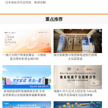
过本条款并完全同意。敬请谅解。
重点推荐
一场只为用户而来的聚会：小熊电
海尔智家携AI智慧家电进驻巴西两
器20周年私享会倒计时
大头部渠道
多地鼓励居民装修既有住房 京东
瑞族V-ZUG正式入驻京东 Adora洗
自营家装以全链路服务破解装修难
衣机开启高端生活品质体验
题