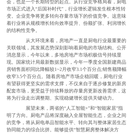
会，也是一个长期转型的起点。从行业竞争格局看，厨电
市场正式进入“后国补时代”，行业增长逻辑发生根本性转
变。企业竞争将更多转向存量市场下的价值竞争。这意味
着行业将从规模增长转向效率提升、份额扩张、利润增长
的结构性竞争。
从大环境来看，房地产一直是厨电行业最重要的
关联领域，其发展态势深刻影响着厨电的市场结构。公开
消息显示，今年以来，多地房地产市场积极信号持续显
现。国家统计局最新数据显示，今年一季度全国新建商品
房销售面积同比降幅较1~2月收窄3.1个百分点;销售额降幅
收窄3.5个百分点。随着房地产市场企稳回暖，厨电行业
有望获得更坚实的需求支撑，不仅来自于逐步修复的新房
配套市场，更受益于持续释放的存量房更新改善需求，这
将为行业走出调整期、实现稳健增长提供关键动力。
展望未来，两省的“人工智能+”和“智能家居”指
明了方向。厨电产品将深度融入全屋智能生态，企业之间
的竞争，将从厨电单品智能水平、转向其与整体家居生态
协同能力的综合比拼。能够提供“智慧
厨房
整体解决方