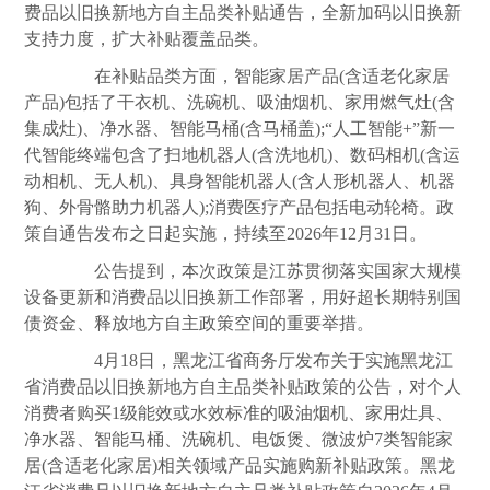
费品以旧换新地方自主品类补贴通告，全新加码以旧换新
支持力度，扩大补贴覆盖品类。
在补贴品类方面，智能家居产品(含适老化家居
产品)包括了干衣机、洗碗机、吸油烟机、家用燃气灶(含
集成灶)、净水器、智能马桶(含马桶盖);“人工智能+”新一
代智能终端包含了扫地机器人(含洗地机)、数码相机(含运
动相机、无人机)、具身智能机器人(含人形机器人、机器
狗、外骨骼助力机器人);消费医疗产品包括电动轮椅。政
策自通告发布之日起实施，持续至2026年12月31日。
公告提到，本次政策是江苏贯彻落实国家大规模
设备更新和消费品以旧换新工作部署，用好超长期特别国
债资金、释放地方自主政策空间的重要举措。
4月18日，黑龙江省商务厅发布关于实施黑龙江
省消费品以旧换新地方自主品类补贴政策的公告，对个人
消费者购买1级能效或水效标准的吸油烟机、家用灶具、
净水器、智能马桶、洗碗机、电饭煲、微波炉7类智能家
居(含适老化家居)相关领域产品实施购新补贴政策。黑龙