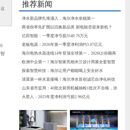
推荐新闻
。这
· 净水新品牌扎堆涌入，海尔净水坐稳第一
· 两省份率先扩围以旧换新品类 厨电能否迎来新机？
· 亿田智能：一季度净亏损3540.76万元
· 老板电器：2026年第一季度净利润约3.07亿元
6
尔智
· 海尔电热水器连续14年登顶全球第一，2026Q1份额再
攀升
· 欧洲中企第一！海尔智家亮相米兰设计周展全套智慧
厨房
· 探索智慧科技：海尔让用户都能喝上安全好水
· 清晨第一杯水直接喝！海尔净水首创滤芯自净化科技
· 山东省市监局：40批次厨房机械抽检1批次不合格，涉
三丫家用电器
· 火星人：2025年度净利润亏损2.96亿元