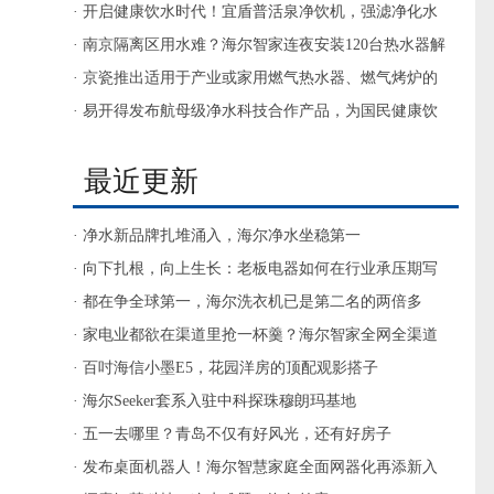
· 开启健康饮水时代！宜盾普活泉净饮机，强滤净化水
质，微矿健康饮水
· 南京隔离区用水难？海尔智家连夜安装120台热水器解
决
· 京瓷推出适用于产业或家用燃气热水器、燃气烤炉的
230V标准型氮化硅加热器
· 易开得发布航母级净水科技合作产品，为国民健康饮
水护航
最近更新
· 净水新品牌扎堆涌入，海尔净水坐稳第一
· 向下扎根，向上生长：老板电器如何在行业承压期写
出一份更具确定性的答卷
· 都在争全球第一，海尔洗衣机已是第二名的两倍多
· 家电业都欲在渠道里抢一杯羹？海尔智家全网全渠道
第一
· 百吋海信小墨E5，花园洋房的顶配观影搭子
· 海尔Seeker套系入驻中科探珠穆朗玛基地
· 五一去哪里？青岛不仅有好风光，还有好房子
· 发布桌面机器人！海尔智慧家庭全面网器化再添新入