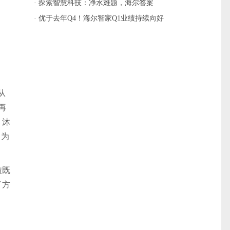
口
· 探索智慧科技：净水难题，海尔答案
· 优于去年Q4！海尔智家Q1业绩持续向好
从
再
、沐
，为
绩既
了方