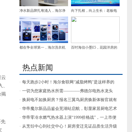
净水新品牌扎堆涌入，海尔净
向下扎根，向上生长：老板电
水坐稳第一
器如何在行业承压期写出一份
更具确定性的答卷
都在争全球第一，海尔洗衣机
百吋海信小墨E5，花园洋房的
已是第二名的两倍多
顶配观影搭子
热点新闻
维云
· 每天跑步2小时！海尔食联网“减脂烤鸭”是这样养的
入、
· 一切为您家庭热水所需————弗德尔电热水龙头
恰揭
· 换厨电不如换厨房？报名三翼鸟厨房焕新体验官就有
答案了
· 华帝魔尔新品品鉴会芜湖站启航，彰显家居厨电艺术
· 华帝零冷水燃气热水器上演“1999价格战”，一上市便
要先
打破底价
· 从烹饪中心到社交中心！厨房变迁见证品质生活升级
饮