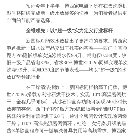
预计今年下半年，博西
家电
旗下所有在售洗碗机
型号将陆续完成新一级水效标签的切换，为消费者提供更
全面的节能产品选择。
全维领先：以“超一级”实力定义行业标杆
新国标对能效水效提出了更严苛的要求。博西
家
电
首批新一级水效产品交出了扎实的答卷——西门子智净
魔方Pro隐嵌版单次洗涤耗水仅9.9升、耗电仅0.588度，较
旧一级产品省电37%、省水36%;博世Z20 Pro同样实现单次
洗涤9.9升、耗电0.59度的节能表现——均以“超一级”的水
效优势领跑行业。
在干燥清洁指数上，新国标同样抬高了门槛。博
世Z20 Pro搭载专利沸石烘干技术，实现110°C高温密闭烘
干，全程几乎0能耗，其沸石抑菌存功能可实现240小时长
效抑菌存储。西门子智净魔方Pro隐嵌版与全能舱U7 Plus
搭载的专利晶蕾®烘干6.0与，通过全密闭设计实现除菌级
干燥，110°C高温热流密闭循环，杜绝二次污染;升级的晶
蕾®单除菌程序可一键解决餐具复用等高频需求。博西
家