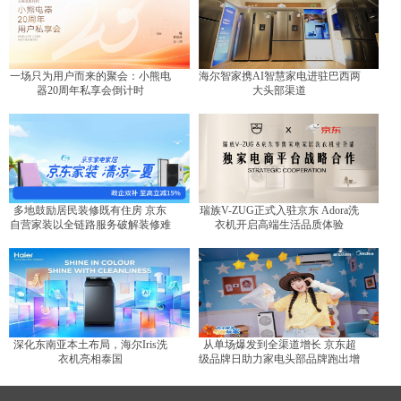
一场只为用户而来的聚会：小熊电
海尔智家携AI智慧家电进驻巴西两
器20周年私享会倒计时
大头部渠道
多地鼓励居民装修既有住房 京东
瑞族V-ZUG正式入驻京东 Adora洗
自营家装以全链路服务破解装修难
衣机开启高端生活品质体验
题
深化东南亚本土布局，海尔Iris洗
从单场爆发到全渠道增长 京东超
衣机亮相泰国
级品牌日助力家电头部品牌跑出增
长曲线