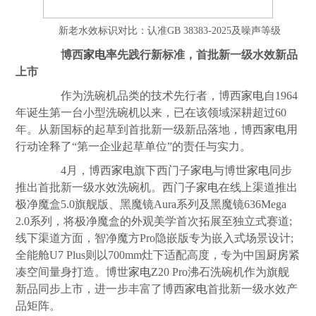
新老水效标识对比：认准GB 38383-2025及噪声等级
博西
家电
率先践行新标准，首批新一级水效新品
上市
作为洗碗机品类的技术先行者，博西
家电
自1964
年诞生第一台小型洗碗机以来，已在该领域深耕超过60
年。从新国标的起草到首批新一级新品落地，博西
家电
用
行动诠释了“第一企业起草单位”的责任与实力。
4月，博西
家电
旗下西门子
家电
与博世
家电
同步
推出首批新一级水效洗碗机。西门子
家电
在线上渠道推出
极净魔盒5.0旗舰版、黑魔镜Aura系列及黑魔镜636Mega
2.0系列，将极净魔盒的外观美学首次拓展至独立式赛道;
线下渠道方面，智净魔方Pro隐嵌版专为嵌入式场景设计;
全能舱U7 Plus则以700mm灶下适配高度，专为中国
厨房
紧
凑空间量身打造。博世
家电
Z20 Pro沸石洗碗机作为旗舰
新品同步上市，进一步丰富了博西
家电
首批新一级水效产
品矩阵。