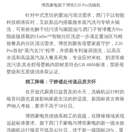
博西
家电
旗下博世Z20 Pro洗碗机
针对中式烹饪的重油污清洁需求，西门子以智能
科技精准应对，五款新品均搭载微米蒸汽洗与专研火锅
洗，可有效化解干结污渍与顽固油污;西门子智净魔方Pro
隐嵌版搭载的iTurbo™智能分区洗进一步满足重油区与精
致餐具的分区清洁需求。博世则聚焦母婴家庭守护，Z20
Pro首创“蒸汽去污”程序，并搭载专利漩涡强洗，以高压
水流和高温蒸汽深入餐具死角，专业应对米粒、奶渍等难
洗污渍;其全腔母婴舱内胆材质符合GB 4806标准，荣获母
婴级和五星级消杀双认证。
精工降噪：于静谧处传递品质关怀
在开放式
厨房
日益普及的今天，洗碗机运行时的
噪音问题也直接影响家庭生活的舒适度。新国标首次将噪
声纳入考核，要求不高于58分贝。
博西
家电
凭借德系精工的底蕴，在降噪领域表现
远超标准要求。旗下西门子
家电
与博世
家电
的新一级水效
洗碗机运行噪音可低至42分贝，优于新一级国标28%，显