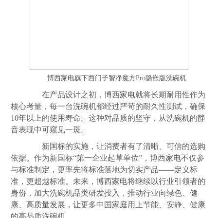
博西
家电
旗下西门子智净魔方Pro隐嵌版洗碗机
在产品设计之初，博西
家电
就将长期耐用性作为
核心考量，每一台洗碗机都经过严苛的耐久性测试，确保
10年以上的使用寿命。这种对品质的坚守，从洗碗机的静
音表现中可窥见一斑。
新国标的实施，让消费者有了清晰、可信的选购
依据。作为新国标“第一企业起草单位”，博西
家电
不仅参
与标准制定，更率先将标准落地为切实产品——定义标
准，更超越标准。未来，博西
家电
将继续以行业引领者的
身份，加大洗碗机品类研发投入，推动行业向绿色、健
康、高
质量
发展，让更多中国家庭用上节能、安静、健康
的高品质洗碗机。