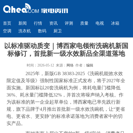
首页
新闻
行情
资讯
评测
质量
电视
冰箱
空调
洗衣机
数码
厨卫
以标准驱动质变｜博西家电领衔洗碗机新国
标修订，首批新一级水效新品全渠道落地
时间：2026-05-12 来源：
网络
作者：
编辑
2025年，新版GB 38383-2025《洗碗机能效水效
限定值及等级》强制性国家标准正式发布，将于2027年全
面实施。新国标以20套洗碗机为例，将耗电量门槛降低
36%、耗水量门槛降低32%，并首次将噪声纳入考核。作
为该标准的第一企业起草单位，博西
家电
已率先践行新
规，旗下品牌于4月推出首批新一级水效洗碗机，让“更省
电、更省水、更安静”的标准承诺落地为消费者家中的切
实产品。