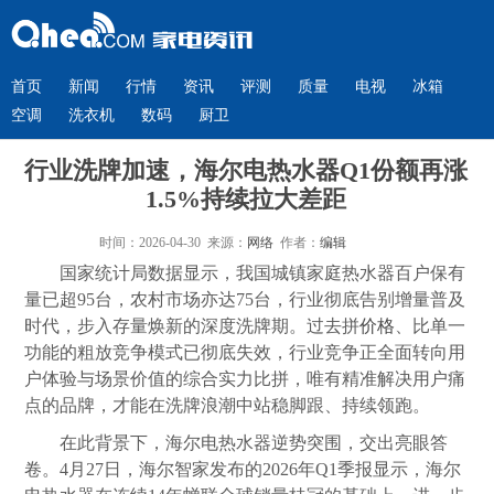
首页
新闻
行情
资讯
评测
质量
电视
冰箱
空调
洗衣机
数码
厨卫
行业洗牌加速，海尔电热水器Q1份额再涨
1.5%持续拉大差距
时间：2026-04-30 来源：
网络
作者：
编辑
国家统计局数据显示，我国城镇家庭热水器百户保有
量已超95台，农村市场亦达75台，行业彻底告别增量普及
时代，步入存量焕新的深度洗牌期。过去拼
价格
、比单一
功能的粗放竞争模式已彻底失效，行业竞争正全面转向用
户体验与场景价值的综合实力比拼，唯有精准解决用户痛
点的品牌，才能在洗牌浪潮中站稳脚跟、持续领跑。
在此背景下，海尔电热水器逆势突围，交出亮眼答
卷。4月27日，海尔智家发布的2026年Q1季报显示，海尔