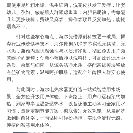
期使用易堆积水垢、滋生细菌，洗完皮肤发干发痒，让婴
幼儿、孕妇、敏感肌人群顾虑重重；内胆易腐蚀，需每隔
几年更换镁棒，费钱又麻烦；操作烦琐且反复加热，能耗
居高不下。
针对这些核心痛点，海尔凭借原创科技逐一破局。摒
弃行业传统镁棒技术，海尔原创AI净护芯实现无镁渣、无
水垢，兼顾内胆抗腐蚀性与水质洁净度，彻底免去用户频
繁维护的麻烦；创新小蓝瓶净肤洗科技，可高效过滤水中
杂质、余氯与细菌，从源头洁净水质，搭配富锶模块释放
有益矿物元素，温和呵护肌肤，适配全年龄段人群安心使
用。
与此同时，海尔电热水器更打造一站式智慧用水场
景，全方位升级用户体验。下班路上，用户可远程预约加
热，到家即享恒温舒适热水；设备还能主动学习全家用水
习惯，量身定制节能方案，彻底告别无效耗能。从晨起洗
漱到睡前沐浴，一句话即可轻松操控，实现全流程无感、
便捷的智慧用水体验。