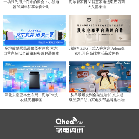
一场只为用户而来的聚会：小熊电
海尔智家携AI智慧家电进驻巴西两
器20周年私享会倒计时
大头部渠道
多地鼓励居民装修既有住房 京东
瑞族V-ZUG正式入驻京东 Adora洗
自营家装以全链路服务破解装修难
衣机开启高端生活品质体验
题
深化东南亚本土布局，海尔Iris洗
从单场爆发到全渠道增长 京东超
衣机亮相泰国
级品牌日助力家电头部品牌跑出增
长曲线