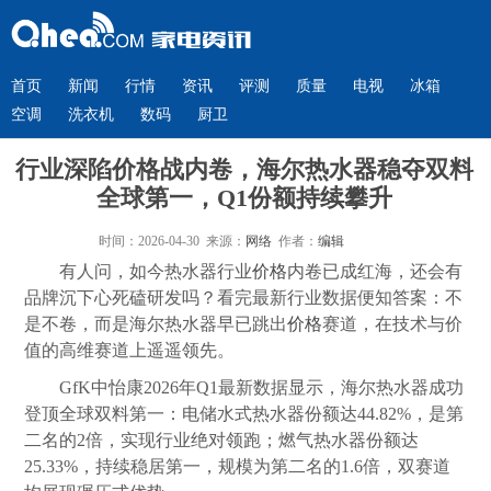
首页
新闻
行情
资讯
评测
质量
电视
冰箱
空调
洗衣机
数码
厨卫
行业深陷价格战内卷，海尔热水器稳夺双料
全球第一，Q1份额持续攀升
时间：2026-04-30 来源：
网络
作者：
编辑
有人问，如今热水器行业
价格
内卷已成红海，还会有
品牌沉下心死磕研发吗？看完最新行业数据便知答案：不
是不卷，而是海尔热水器早已跳出
价格
赛道，在技术与价
值的高维赛道上遥遥领先。
GfK中怡康2026年Q1最新数据显示，海尔热水器成功
登顶全球双料第一：电储水式热水器份额达44.82%，是第
二名的2倍，实现行业绝对领跑；燃气热水器份额达
25.33%，持续稳居第一，规模为第二名的1.6倍，双赛道