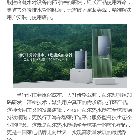
酸性冷凝水对设备内部零件的腐蚀，延长产品使用寿命，
更省去外接排水管的麻烦，无需破坏家装美观，精准解决
用户安装与使用痛点。
当行业忙着压缩成本、大打
价格
战时，海尔却持续加
码研发、深耕技术，聚焦用户真正的需求痛点打磨产品。
这种长期主义的发展逻辑，不仅让海尔热水器在全球市场
持续领跑，更践行了海尔智家打造平台服务型科技生态企
业的理念。这既是海尔热水器稳坐全球第一的核心密码，
更是中国
家电
品牌走向世界、实现高
质量
发展的最优路
径。