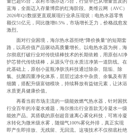
量已超95台，农村市场亦达75台，行业早已从增量普及的
蓝海，全面迈入存量博弈的红海阶段。奥维云网（AVC）
2026年Q1数据更直观展现行业承压现状：电热水器零售
额仅51亿元，同比微增0.5%，市场增长乏力，
价格
战愈发
激烈。
面对行业困境，海尔热水器拒绝“降价换量”的短期套
路，以高价值产品驱动高
质量
增长。以电热水器为例，海
尔彻底打破行业对传统镁棒技术的长期依赖，用原创AI净
护芯替代传统镁棒，从源头守住水质洁净第一道防线。在
此基础上，原创小蓝瓶净肤洗科技通过除杂、阻垢、除
氯、抗菌四重净化体系，层层过滤水中杂质、余氯及有害
细菌，搭配升级富锶模块，持续释放有益锶元素，让沐浴
水质更具健康价值。
再看当前市场主流的一级能效燃气热水器，针对困扰
行业百年的冷凝水难题，海尔推出行业首款无冷凝水一级
能效产品。其搭载的原创超音速离心雾化科技，可将冷凝
水转化为微米级水雾，随烟气100%雾化外排，真正实现
即产生即排放、无残留、无回流。这项技术不仅彻底杜绝