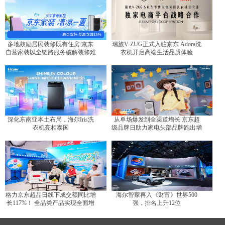
多地鼓励居民装修既有住房 京东
瑞族V-ZUG正式入驻京东 Adora洗
自营家装以全链路服务破解装修难
衣机开启高端生活品质体验
题
深化东南亚本土布局，海尔Iris洗
从单场爆发到全渠道增长 京东超
衣机亮相泰国
级品牌日助力家电头部品牌跑出增
长曲线
格力京东超品日线下成交额同比增
海尔智家再入《财富》世界500
长117%！ 全品类产品实现全面增
强，排名上升12位
长