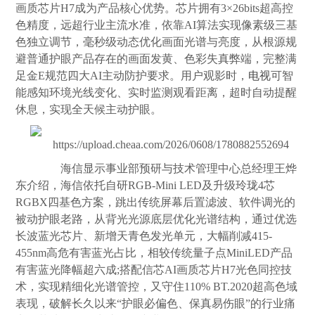
画质芯片H7成为产品核心优势。芯片拥有3×26bits超高控
色精度，远超行业主流水准，依靠AI算法实现像素级三基
色独立调节，毫秒级动态优化画面光谱与亮度，从根源规
避普通护眼产品存在的画面发黄、色彩失真弊端，完整满
足金E规范四大AI主动防护要求。用户观影时，
电视
可智
能感知环境光线变化、实时监测观看距离，超时自动提醒
休息，实现全天候主动护眼。
海信显示事业部预研与技术管理中心总经理王烨
东介绍，海信依托自研RGB-Mini LED及升级玲珑4芯
RGBX四基色方案，跳出传统屏幕后置滤波、软件调光的
被动护眼老路，从背光光源底层优化光谱结构，通过优选
长波蓝光芯片、新增天青色发光单元，大幅削减415-
455nm高危有害蓝光占比，相较传统量子点MiniLED产品
有害蓝光降幅超六成;搭配信芯AI画质芯片H7光色同控技
术，实现精细化光谱管控，又守住110% BT.2020超高色域
表现，破解长久以来“护眼必偏色、保真易伤眼”的行业痛