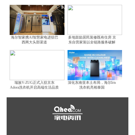
然不可替代？
海尔智家携AI智慧家电进驻巴
多地鼓励居民装修既有住房 京
西两大头部渠道
东自营家装以全链路服务破解
装修难题
瑞族V-ZUG正式入驻京东
深化东南亚本土布局，海尔Iris
Adora洗衣机开启高端生活品质
洗衣机亮相泰国
体验