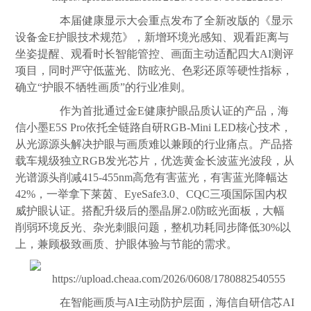
本届健康显示大会重点发布了全新改版的《显示
设备金E护眼技术规范》，新增环境光感知、观看距离与
坐姿提醒、观看时长智能管控、画面主动适配四大AI测评
项目，同时严守低
蓝光
、防眩光、色彩还原等硬性指标，
确立“护眼不牺牲画质”的行业准则。
作为首批通过金E健康护眼品质认证的产品，海
信小墨E5S Pro依托全链路自研RGB-Mini LED核心技术，
从光源源头解决护眼与画质难以兼顾的行业痛点。产品搭
载车规级独立RGB发光芯片，优选黄金长波蓝光波段，从
光谱源头削减415-455nm高危有害蓝光，有害蓝光降幅达
42%，一举拿下莱茵、EyeSafe3.0、CQC三项国际国内权
威护眼认证。搭配升级后的墨晶屏2.0防眩光面板，大幅
削弱环境反光、杂光刺眼问题，整机功耗同步降低30%以
上，兼顾极致画质、护眼体验与节能的需求。
在智能画质与AI主动防护层面，海信自研信芯AI