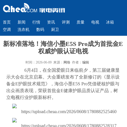
首页
新闻
行情
资讯
评测
质量
电视
冰箱
空调
洗衣机
数码
厨卫
新标准落地！海信小墨E5S Pro成为首批金E
权威护眼认证电视
时间：2026-06-09 来源：
网络
作者：
编辑
6月4日，在全国爱眼日来临前夕，第三届健康显
示大会在北京启幕。大会重磅发布了全新修订的《显示设
备金E护眼技术规范》，海信小墨E5S Pro凭借硬核护眼与
出众画质表现，荣获首批金E健康护眼品质认证产品，树
立
电视
行业护眼新标杆。