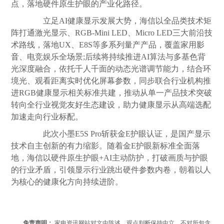
点，落地硬件原生护眼的产业化路径。
立足AI健康显示发展大势，海信以全品类技术矩
阵打通激光显示、RGB-Mini LED、Micro LED三大前沿技
术路线，落地UX、E8S等多系列量产产品，覆盖家用
影
音
、电竞娱乐全场景;后续将持续推进AI算法与多基色背
光深度融合，依托千人千面的动态光谱调节能力，结合环
境光、观看距离实时优化屏幕参数，同步联合行业机构推
进RGB健康显示相关标准共建，推动从单一产品技术突破
转向全行业视觉友好生态建设，助力健康显示从高端选配
加速走向行业标配。
此次小墨E5S Pro斩获金E护眼认证，是国产显示
技术自主创新的有力缩影。随着金E护眼新标准全面落
地，海信以硬件原生护眼+AI主动防护，打破画质与护眼
的行业矛盾，引领显示行业跳出硬件参数内卷，朝着以人
为核心的健康化方向持续进阶。
免责声明：
家电资讯网站对文中陈述、观点判断保持中立，不对所包含