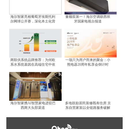
海尔智家亮相葡萄牙埃斯托利
量额双第一！海尔空调获西班
尔网球公开赛，深化本土化营
牙国家电视台报道
销
两联供系统品牌推荐：为何欧
一场只为用户而来的聚会：小
系水系统基因在高端住宅中依
熊电器20周年私享会倒计时
然不可替代？
海尔智家携AI智慧家电进驻巴
多地鼓励居民装修既有住房 京
西两大头部渠道
东自营家装以全链路服务破解
装修难题