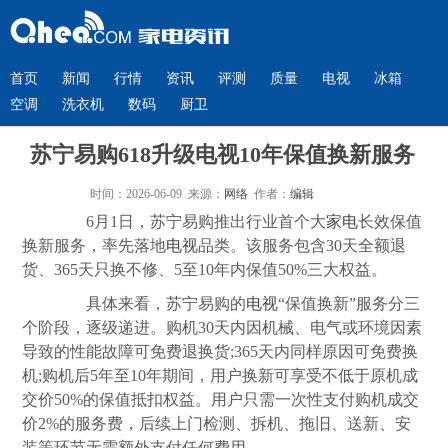
首页
新闻
行情
资讯
评测
质量
电视
冰箱
空调
洗衣机
数码
厨卫
苏宁易购618升级电视10年保值换新服务
时间：2026-06-09 来源：
网络
作者：
编辑
6月1日，苏宁易购推出行业首个大
家电
长效保值
换新服务，率先落地
电视
品类。该服务包含30天全额退
货、365天只换不修、5至10年内保值50%三大权益。
具体来看，苏宁易购的
电视
“保值换新”服务分三
个阶段，逐级递进。购机30天内因机械、电气或环境因素
导致的性能故障可免费退换货;365天内同样原因可免费换
机;购机后5年至10年期间，用户换新可享受不低于原机成
交价50%的保值抵扣权益。用户只需一次性支付购机成交
价2%的服务费，后续上门检测、拆机、拖旧、送新、安
装等环节无需额外支付任何费用。