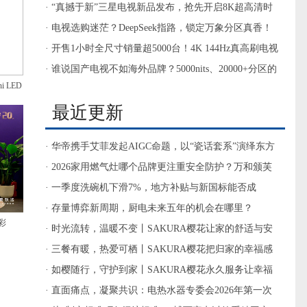
影音需求
· “真撼于新”三星电视新品发布，抢先开启8K超高清时
代大门
· 电视选购迷茫？DeepSeek指路，锁定万象分区真香！
· 开售1小时全尺寸销量超5000台！4K 144Hz真高刷电视
TCL T7E值得入手
· 谁说国产电视不如海外品牌？5000nits、20000+分区的
 LED
电视你见过没？
最近更新
· 华帝携手艾菲发起AIGC命题，以“瓷话套系”演绎东方
厨房美学
· 2026家用燃气灶哪个品牌更注重安全防护？万和颁芙
Q6-M6双重定时熄火多重防护厨房灶具推荐
· 一季度洗碗机下滑7%，地方补贴与新国标能否成
为“破局双翼”？
· 存量博弈新周期，厨电未来五年的机会在哪里？
彩
· 时光流转，温暖不变丨SAKURA樱花让家的舒适与安
心始终如约而至
· 三餐有暖，热爱可栖丨SAKURA樱花把归家的幸福感
直接拉满
· 如樱随行，守护到家丨SAKURA樱花永久服务让幸福
生活更有温度
· 直面痛点，凝聚共识：电热水器专委会2026年第一次