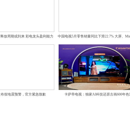
润释放周期或到来 彩电龙头盈利能力
中国电视5月零售销量同比下滑22.7% 大屏、Mini
稳定向上
逆势走强
发布假地震预警，官方紧急致歉
卡萨帝电视：独家AI科技还原古画600年色