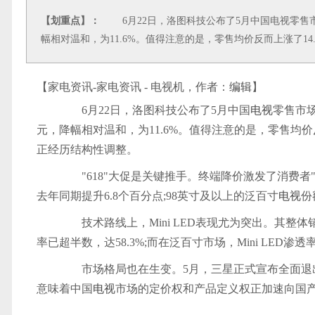
【划重点】：
6月22日，洛图科技公布了5月中国电视零售市场的
幅相对温和，为11.6%。值得注意的是，零售均价反而上涨了14.
【家电资讯-家电资讯 - 电视机，作者：
编辑
】
6月22日，洛图科技公布了5月中国
电视
零售市场
元，降幅相对温和，为11.6%。值得注意的是，零售均价
正经历结构性调整。
"618"大促是关键推手。终端降价激发了消费者"一
去年同期提升6.8个百分点;98英寸及以上的泛百寸
电视
份
技术路线上，Mini LED表现尤为突出。其整体销
率已超半数，达58.3%;而在泛百寸市场，Mini LED渗透
市场格局也在生变。5月，三星正式宣布全面退
意味着中国
电视
市场的定价权和产品定义权正加速向国