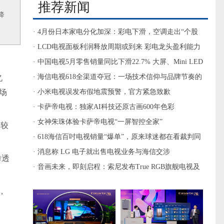
推荐新闻
降
· 4月份日本家电分化加深：彩电下滑，空调走出“个股
行情”
· LCD电视面板利润释放周期或到来 彩电龙头盈利能力
稳定向上
· 中国电视5月零售销量同比下滑22.7% 大屏、Mini LED
逆势走强
· 海信电视618全渠道夺冠：一场技术信仰与品牌节奏的
亿
场
双赢
· 小米电视误发布假地震预警，官方紧急致歉
· 卡萨帝电视：独家AI科技还原古画600年色彩
· 女神朱珠体验卡萨帝电视“一屏智控全家”
，较
· 618海信百吋电视销量“爆单”，原来球迷都在看裁判同
款专业画质
· 消息称 LG 电子就出售电视业务与海信交涉
渗透
· 音画未来，即刻启程：索尼发布True RGB旗舰电视及
家庭影院新物种Trio
，