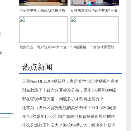
卡萨帝电视：独家AI科技还原
女神朱珠体验卡萨帝电视“一屏
古画600年色彩
智控全家”
性、
领跑行业！海尔智家618拿下全
618全面第一：海尔体育营销
版
面第一
从“赛场”奔赴“生活场”
热点新闻
· 三星Neo QLED电视新品：家居美学与沉浸视听的完美
融合
· 别被忽悠了！背光分区标准公布，原来500级和300级
体验没差距
· 都在强调峰值亮度，到底多少才称得上优秀？
· 还在为百级分区背光电视的高价苦恼？TCL V8G同质
价更香！
· 开售1秒爆卖1500台 国产旗舰电视背后是新思维的转
变
· 什么是爆款王的实力？海信电视U7N：解决你的所有