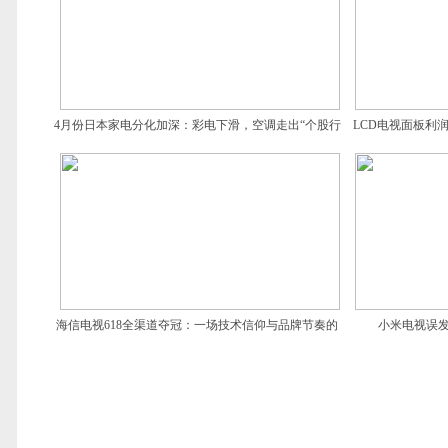
4月份日本家电分化加深：彩电下滑，空调走出“个股行
LCD电视面板利
情”
海信电视618全渠道夺冠：一场技术信仰与品牌节奏的
小米电视误
双赢