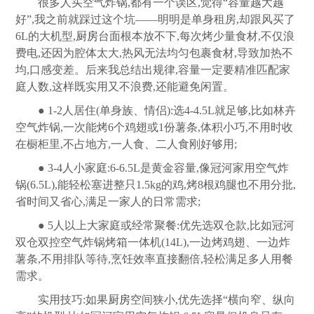
很多人买空气炸锅,都有一个误区,觉得“容量越大越
好”,我之前就踩过这个坑——明明是单身租房,却跟风买了
6L的大机型,
厨房
台面根本放不下,每次烤少量食材,不仅浪
费电,还因为腔体太大,热风无法均匀包裹食材,导致加热不
均,口感变差。后来我总结出规律,容量一定要精准匹配家
庭人数,这样既实用又不浪费,还能避免闲置。
● 1-2人居住(单身族、情侣):选4-4.5L就足够,比如林卉
空气炸锅,一次能烤6个鸡翅或1份薯条,体积小巧,不用时收
在橱柜里,不占地方,一人食、二人食刚好够用;
● 3-4人小家庭:6-6.5L是黄金容量,像冠河家用空气炸
锅(6.5L),能轻松塞进整只1.5kg的鸡,烤8根鸡腿也不用分批,
省时间又省心,满足一家人的日常需求;
● 5人以上大家庭或经常聚餐:优先选双仓款,比如冠河
双仓双控空气炸锅烤箱一体机(14L),一边烤鸡翅、一边炸
薯条,不用排队等待,烹饪效率直接翻倍,轻松满足多人用餐
需求。
实用技巧:如果
厨房
空间狭小,优先选择“横向窄、纵向