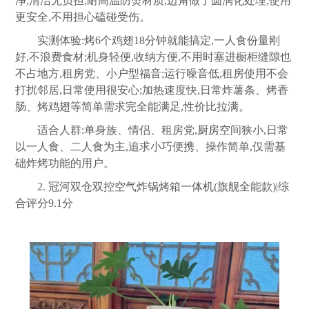
净,清洁无负担;耐高温防烫材质,边角做了圆润化处理,使用
更安全,不用担心磕碰受伤。
实测体验:烤6个鸡翅18分钟就能搞定,一人食份量刚
好,不浪费食材;机身轻便,收纳方便,不用时塞进橱柜缝隙也
不占地方,租房党、小户型福音;运行噪音低,租房使用不会
打扰邻居,日常使用很安心;加热速度快,日常炸薯条、烤香
肠、烤鸡翅等简单需求完全能满足,性价比拉满。
适合人群:单身族、情侣、租房党,
厨房
空间狭小,日常
以一人食、二人食为主,追求小巧便携、操作简单,仅需基
础炸烤功能的用户。
2. 冠河双仓双控空气炸锅烤箱一体机(旗舰全能款)|综
合评分9.1分