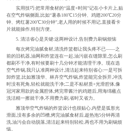
实用技巧:把常用食材的“温度+时间”记在小卡片上,贴
在空气炸锅侧面,比如“薯条180℃15分钟、鸡翅200℃20分
钟、烤红薯200℃30分钟”,老人用的时候不用记,直接看卡
片就能操作,特别方便。
5. 清洁省心是关键:这两种设计,告别费力刷锅烦恼
每次烤完油腻食材,清洗炸篮都让我头疼不已——之
前的旧机器,油网和炸篮连在一起,油污嵌在缝隙里,怎么刷
都刷不干净,有时候要刷十几分钟才能清理干净。现在选
空气炸锅,我只认准两种设计,清洁起来特别省心:一是可拆
卸炸篮,比如雅顶华、林卉空气炸锅,炸篮能完全拆开,冲洗
时没有死角,轻松就能洗干净;二是不粘材质+光滑腔体,像
冠河家用款的金属腔体,烤完带酱汁的鸡翅后,用海绵蘸点
洗洁精一擦就干净,不用费力刷,省时又省力。
雅顶华空气炸锅的炸篮设计也很贴心,内壁是弧形光
滑面,没有多余的凹槽,烤完油腻食材后,趁热泡5分钟再清
洗,油污会自动脱落,清洁起来特别轻松,再也不用为刷锅烦
恼。