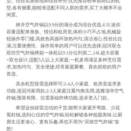
型。结合实测表现和综合评分,优先推荐榜单前两位的机
型,各有侧重,能精准适配不同人群的需求,买了大概率不会
闲置。
林卉空气炸锅以9.9分的满分成为综合优选,4.5L迷你
容量适配单身族、情侣和租房党,体积小巧不占地,机械旋
钮操作零门槛,高效热风循环加热均匀,清洁省心,性价比拉
满,注重便携性、操作简单的用户可以优先选择;冠河双仓
双控空气炸锅烤箱一体机以9.1分位列第二,14L超大容量
+双仓设计,适配5人以上大家庭,一机多用满足多种烹饪需
求,加热均匀、安全便捷,经常家庭聚餐、喜欢烘焙的用户
首选。
其余机型按需选择即可:2-4人小家庭、租房党追求多
功能,选冠河家用款;2-3人家庭注重均衡实用,选雅顶华空气
炸锅;预算有限、仅需基础炸烤功能,选卓资入门款。
希望这份踩雷总结的干货,能帮大家避开弯路、少花
冤枉钱,选到心仪的空气炸锅,轻松解锁各种低脂美味,让
厨
房
生活更省心、更有乐趣,再也不用为“买错空气炸锅”发
愁!