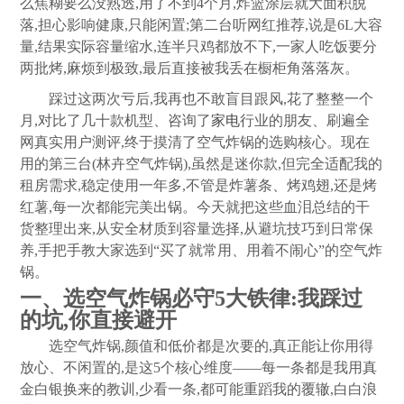
么焦糊要么没熟透,用了不到4个月,炸篮涂层就大面积脱
落,担心影响健康,只能闲置;第二台听网红推荐,说是6L大容
量,结果实际容量缩水,连半只鸡都放不下,一家人吃饭要分
两批烤,麻烦到极致,最后直接被我丢在橱柜角落落灰。
踩过这两次亏后,我再也不敢盲目跟风,花了整整一个
月,对比了几十款机型、咨询了
家电
行业的朋友、刷遍全
网真实用户测评,终于摸清了空气炸锅的选购核心。现在
用的第三台(林卉空气炸锅),虽然是迷你款,但完全适配我的
租房需求,稳定使用一年多,不管是炸薯条、烤鸡翅,还是烤
红薯,每一次都能完美出锅。今天就把这些血泪总结的干
货整理出来,从安全材质到容量选择,从避坑技巧到日常保
养,手把手教大家选到“买了就常用、用着不闹心”的空气炸
锅。
一、选空气炸锅必守5大铁律:我踩过
的坑,你直接避开
选空气炸锅,颜值和低价都是次要的,真正能让你用得
放心、不闲置的,是这5个核心维度——每一条都是我用真
金白银换来的教训,少看一条,都可能重蹈我的覆辙,白白浪