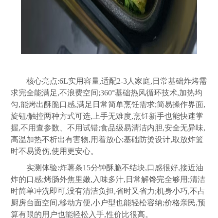
核心亮点:6L实用容量,适配2-3人家庭,日常基础炸烤需
求完全能满足,不浪费空间;360°基础热风循环技术,加热均
匀,能烤出酥脆口感,满足日常简单烹饪需求;简易操作界面,
旋钮/触控两种方式可选,上手无难度,烹饪新手也能快速掌
握,不用查参数、不用试错;食品级易清洁内胆,安全无异味,
高温加热不析出有害物,用着放心;基础防烫设计,取放炸篮
时不易烫伤,使用更安心。
实测体验:炸薯条15分钟酥脆不结块,口感很好,接近油
炸的口感;烤肠外焦里嫩,入味多汁,日常解馋完全够用;清洁
时简单冲洗即可,没有清洁负担,省时又省力;机身小巧,不占
厨房
台面空间,移动方便,小户型也能轻松容纳;
价格
亲民,预
算有限的用户也能轻松入手,性价比很高。