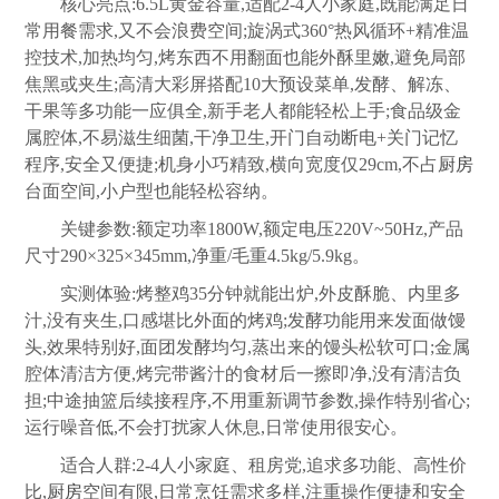
核心亮点:6.5L黄金容量,适配2-4人小家庭,既能满足日
常用餐需求,又不会浪费空间;旋涡式360°热风循环+精准温
控技术,加热均匀,烤东西不用翻面也能外酥里嫩,避免局部
焦黑或夹生;高清大彩屏搭配10大预设菜单,发酵、解冻、
干果等多功能一应俱全,新手老人都能轻松上手;食品级金
属腔体,不易滋生细菌,干净卫生,开门自动断电+关门记忆
程序,安全又便捷;机身小巧精致,横向宽度仅29cm,不占
厨房
台面空间,小户型也能轻松容纳。
关键参数:额定功率1800W,额定电压220V~50Hz,产品
尺寸290×325×345mm,净重/毛重4.5kg/5.9kg。
实测体验:烤整鸡35分钟就能出炉,外皮酥脆、内里多
汁,没有夹生,口感堪比外面的烤鸡;发酵功能用来发面做馒
头,效果特别好,面团发酵均匀,蒸出来的馒头松软可口;金属
腔体清洁方便,烤完带酱汁的食材后一擦即净,没有清洁负
担;中途抽篮后续接程序,不用重新调节参数,操作特别省心;
运行噪音低,不会打扰家人休息,日常使用很安心。
适合人群:2-4人小家庭、租房党,追求多功能、高性价
比,
厨房
空间有限,日常烹饪需求多样,注重操作便捷和安全