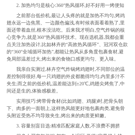
2. 加热均匀是核心:360°热风循环,好不好用一烤便知
之前那台低价机,最让人头疼的就是加热不均匀,烤鸡
翅永远一边焦黑、一边颜色偏浅,有时候表面看着熟了,里
面还带着血丝,根本没法吃。后来我才明白,空气炸锅的核
心竞争力,就是360°热风循环技术。现在选机器,我都会重
点关注加热设计,比如林卉的“高效热风循环”、冠河双仓款
的“360°全域循环加热”,都能让热风从多角度包裹食材,避
免局部温差过大,烤出来的食物口感更均匀、更入味。
我亲自实测过,林卉空气炸锅烤鸡翅时,不同部位的温
差控制得很好,每一只鸡翅的外皮都脆得均匀,内里多汁不
夹生;而之前的低价机,温差能达到±20℃,鸡翅尖烤焦了,中
间还是生的,体验感极差。
实用技巧:烤带骨食材(比如鸡翅、鸡腿)时,把骨头朝
下、肉多的一面朝上,这样热风能更好地包裹肉类,避免骨
头附近受热不均导致夹生,烤出来的肉质更鲜嫩。
3. 容量别盲目选:精准匹配家庭人数,不浪费不拥挤