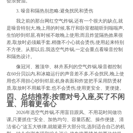
会浪费油。
3. 噪音和隔热别忽略:避免扰民和烫伤
我之前的那台网红空气炸锅,还有一个很大的缺点,就
是噪音特别大,晚上用的时候,客厅和卧室都能听到嗡嗡声,
生怕吵到邻居,有时候不敢晚上使用;而且炸篮隔热效果很
差,取放时必须戴手套,稍微不小心就会烫伤,使用起来特别
不方便。从那以后,我选空气炸锅,一定会重点看噪音控制
和隔热设计。
像冠河、雅顶华、林卉系列的空气炸锅,噪音都控制
在60分贝以内,和
冰箱
运行的声音差不多,不会扰民,晚上使
用也不用担心吵到邻居;机身表面和炸篮把手采用防烫材
质,取放时不用戴手套,也不会烫伤,使用更安全、更便捷。
四、总结推荐:按需对号入座,买了不闲
置、用着更省心
2026年选空气炸锅,不用盲目跟风、不用花时间做功
课,只要抓住“安全、加热均匀、容量匹配、操作便捷、清
洁省心”这五大铁律,就能避开大部分坑,选到适合自己的机