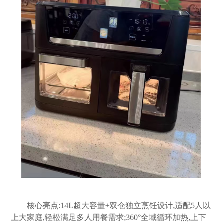
核心亮点:14L超大容量+双仓独立烹饪设计,适配5人以
上大家庭,轻松满足多人用餐需求;360°全域循环加热,上下