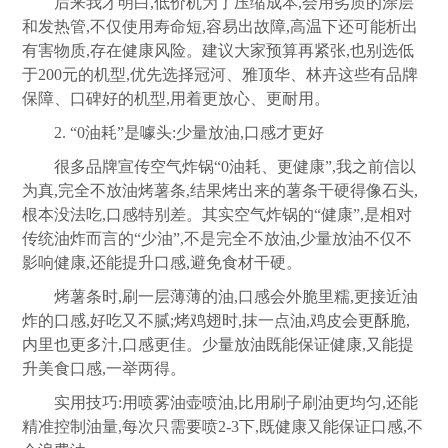
后来我才明白,低价机为了压缩成本,会用劣质的涂层
和发热管,不仅使用寿命短,容易出故障,高温下还可能析出
有害物质,存在健康风险。建议大家预算再紧张,也别选低
于200元的机型,优先选择冠河、雅顶华、林卉这些有品牌
保障、口碑好的机型,用着更放心、更耐用。
2. “0油耗”是噱头:少量放油,口感才更好
很多品牌宣传空气炸锅“0油耗、更健康”,我之前信以
为真,完全不放油烤薯条,结果烤出来的薯条干硬得像石头,
根本没法吃,口感特别差。其实空气炸锅的“健康”,是相对
传统油炸而言的“少油”,不是完全不放油,少量放油不仅不
影响健康,还能提升口感,避免食材干硬。
烤薯条时,刷一层薄薄的油,口感会外脆里糯,更接近油
炸的口感,好吃又不腻;烤鸡翅时,抹一点油,鸡皮会更酥脆,
内里也更多汁,口感更佳。少量放油既能保证健康,又能提
升美食口感,一举两得。
实用技巧:用喷雾油壶喷油,比用刷子刷油更均匀,还能
精准控制油量,每次只需要喷2-3下,既健康又能保证口感,不