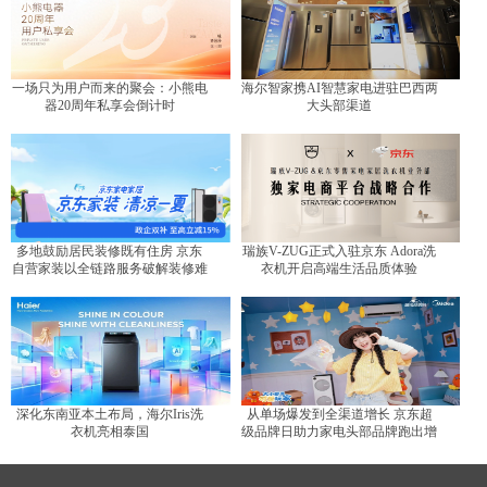
一场只为用户而来的聚会：小熊电
海尔智家携AI智慧家电进驻巴西两
器20周年私享会倒计时
大头部渠道
多地鼓励居民装修既有住房 京东
瑞族V-ZUG正式入驻京东 Adora洗
自营家装以全链路服务破解装修难
衣机开启高端生活品质体验
题
深化东南亚本土布局，海尔Iris洗
从单场爆发到全渠道增长 京东超
衣机亮相泰国
级品牌日助力家电头部品牌跑出增
长曲线