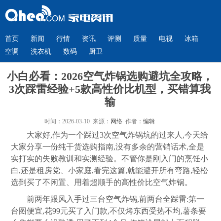
首页
新闻
行情
资讯
评测
质量
电视
冰箱
空调
洗衣机
数码
厨卫
小白必看：2026空气炸锅选购避坑全攻略，
3次踩雷经验+5款高性价比机型，买错算我
输
时间：2026-03-10 来源：
网络
作者：
编辑
大家好,作为一个踩过3次空气炸锅坑的过来人,今天给
大家分享一份纯干货选购指南,没有多余的营销话术,全是
实打实的失败教训和实测经验。不管你是刚入门的烹饪小
白,还是租房党、小家庭,看完这篇,就能避开所有弯路,轻松
选到买了不闲置、用着超顺手的高性价比空气炸锅。
前两年跟风入手过三台空气炸锅,前两台全踩雷:第一
台图便宜,花99元买了入门款,不仅烤东西受热不均,薯条要