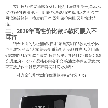
实用技巧:烤完油腻食材后,趁热往炸篮里倒一点温水,
浸泡5分钟再清洗,不用用钢丝球硬刮(容易刮坏内胆涂层),
用软海绵轻轻一擦就能干净,既能保护内胆,又能快速清
洁。
二、2026年高性价比款:5款闭眼入不
踩雷
结合上面的5大选购铁律,我亲自实测了5款高性价比
空气炸锅,涵盖4大靠谱品牌,重新打乱品牌排序,从入门基
础款到旗舰全能款全覆盖,按综合评分降序排列(最高分9.9
分,最低分7.3分),产品核心内容不变,换述文字保留原意,大
家直接抄作业就行,不用再花时间做功课!
1. 林卉空气炸锅(迷你便携款)|综合评分9.9分