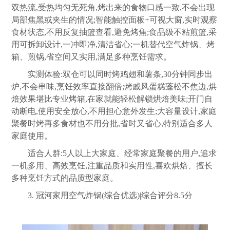
双热流,受热均匀无死角,烤出来的食物口感一致,不会出现
局部焦黑或夹生的情况;智能触控面板+可视大窗,实时观察
食材状态,不用反复抽篮查看,避免烤焦;食品级不粘煎篮,采
用可拆卸设计,一冲即净,清洁省心;一机替代空气炸锅、烤
箱、煎锅,省空间又实用,满足多种烹饪需求。
实测体验:双仓可以同时烤鸡翅和薯条,30分钟同步出
炉,不会串味,烹饪效率直接翻倍;烤戚风蛋糕蓬松不焦边,烘
焙效果堪比专业烤箱,在家就能轻松解锁烘焙美味;开门自
动断电,使用安全放心,不用担心意外发生;大容量设计,家庭
聚餐时烤再多食材也不用分批,省时又省心,特别适合多人
家庭使用。
适合人群:5人以上大家庭、经常家庭聚餐的用户,追求
一机多用、高效烹饪,注重品质和实用性,喜欢烘焙、擅长
多种烹饪方式的品质型家庭。
3. 冠河家用空气炸锅(综合优选)|综合评分8.5分