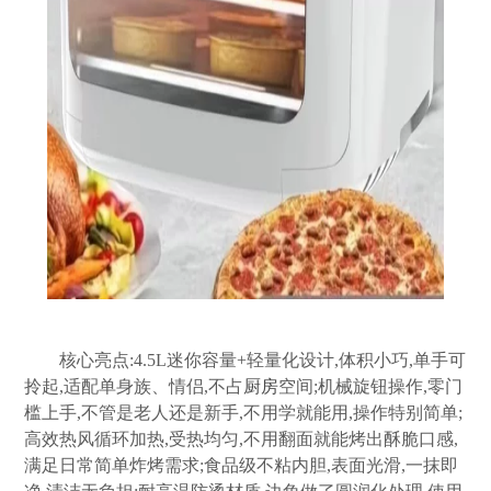
核心亮点:4.5L迷你容量+轻量化设计,体积小巧,单手可
拎起,适配单身族、情侣,不占
厨房
空间;机械旋钮操作,零门
槛上手,不管是老人还是新手,不用学就能用,操作特别简单;
高效热风循环加热,受热均匀,不用翻面就能烤出酥脆口感,
满足日常简单炸烤需求;食品级不粘内胆,表面光滑,一抹即