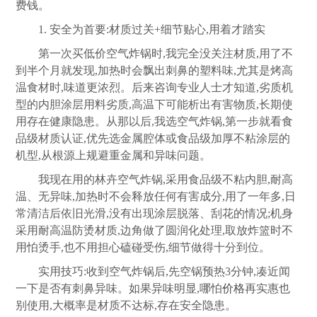
费钱。
1. 安全为首要:材质过关+细节贴心,用着才踏实
第一次买低价空气炸锅时,我完全没关注材质,用了不
到半个月就发现,加热时会飘出刺鼻的塑料味,尤其是烤高
温食材时,味道更浓烈。后来咨询专业人士才知道,劣质机
型的内胆涂层用料劣质,高温下可能析出有害物质,长期使
用存在健康隐患。从那以后,我选空气炸锅,第一步就看食
品级材质认证,优先选金属腔体或食品级加厚不粘涂层的
机型,从根源上规避重金属和异味问题。
我现在用的林卉空气炸锅,采用食品级不粘内胆,耐高
温、无异味,加热时不会释放任何有害成分,用了一年多,日
常清洁后依旧光滑,没有出现涂层脱落、刮花的情况;机身
采用耐高温防烫材质,边角做了圆润化处理,取放炸篮时不
用怕烫手,也不用担心磕碰受伤,细节做得十分到位。
实用技巧:收到空气炸锅后,先空锅预热3分钟,凑近闻
一下是否有刺鼻异味。如果异味明显,哪怕
价格
再实惠也
别使用,大概率是材质不达标,存在安全隐患。