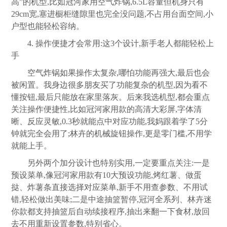
高”的机型,比如冠河家用空气炸锅,6.5L容量但机身只有
29cm宽,塞进橱柜缝隙里也完全没问题,不占用台面空间,小
户型也能轻松容纳。
4. 操作便捷才会常用:这3个设计,新手老人都能轻松上
手
空气炸锅如果操作太复杂,哪怕功能再强大,最后也会
被闲置。我身边很多朋友买了功能复杂的机型,因为看不
懂按钮,最后只能放在家里落灰。后来我选机型,都会重点
关注操作便捷性,比如冠河家用款的高清大彩屏,字体清
晰、反应灵敏,0.3秒就能点中对应功能,我妈跟着学了5分
钟就完全会用了;林卉的机械旋钮操作,更是零门槛,不用学
就能上手。
另外两个加分设计也特别实用,一定要重点关注:一是
预设菜单,像冠河家用款有10大预设功能,烤红薯、做蛋
挞、炸薯条直接选择对应菜单,新手不用查参数、不用试
错,轻松做出美味;二是中途抽篮暂停,冠河全系列、林卉迷
你款都支持抽篮后自动续接程序,抽出来翻一下食材,放回
去不用重新设置参数,特别省心。