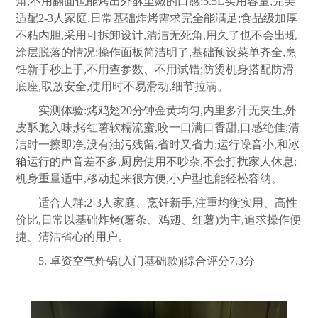
角,不用翻面也能烤出外酥里嫩的口感;5.5L实用容量,完美
适配2-3人家庭,日常基础炸烤需求完全能满足;食品级加厚
不粘内胆,采用可拆卸设计,清洁无死角,用久了也不会出现
涂层脱落的情况;操作面板简洁明了,基础预设菜单齐全,烹
饪新手秒上手,不用查参数、不用试错;防烫机身搭配防滑
底座,取放安全,使用时不易滑动,细节拉满。
实测体验:烤鸡翅20分钟金黄均匀,内里多汁无夹生,外
皮酥脆入味;烤红薯软糯流蜜,咬一口满口香甜,口感绝佳;清
洁时一擦即净,没有油污残留,省时又省力;运行噪音小,和
冰
箱
运行的声音差不多,
厨房
使用不吵杂,不会打扰家人休息;
机身重量适中,移动起来很方便,小户型也能轻松容纳。
适合人群:2-3人家庭、烹饪新手,注重均衡实用、高性
价比,日常以基础炸烤(薯条、鸡翅、红薯)为主,追求操作便
捷、清洁省心的用户。
5. 卓资空气炸锅(入门基础款)|综合评分7.3分