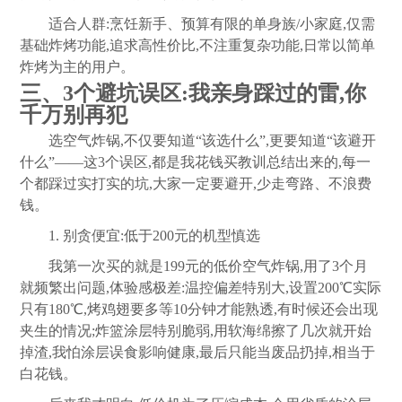
适合人群:烹饪新手、预算有限的单身族/小家庭,仅需
基础炸烤功能,追求高性价比,不注重复杂功能,日常以简单
炸烤为主的用户。
三、3个避坑误区:我亲身踩过的雷,你
千万别再犯
选空气炸锅,不仅要知道“该选什么”,更要知道“该避开
什么”——这3个误区,都是我花钱买教训总结出来的,每一
个都踩过实打实的坑,大家一定要避开,少走弯路、不浪费
钱。
1. 别贪便宜:低于200元的机型慎选
我第一次买的就是199元的低价空气炸锅,用了3个月
就频繁出问题,体验感极差:温控偏差特别大,设置200℃实际
只有180℃,烤鸡翅要多等10分钟才能熟透,有时候还会出现
夹生的情况;炸篮涂层特别脆弱,用软海绵擦了几次就开始
掉渣,我怕涂层误食影响健康,最后只能当废品扔掉,相当于
白花钱。