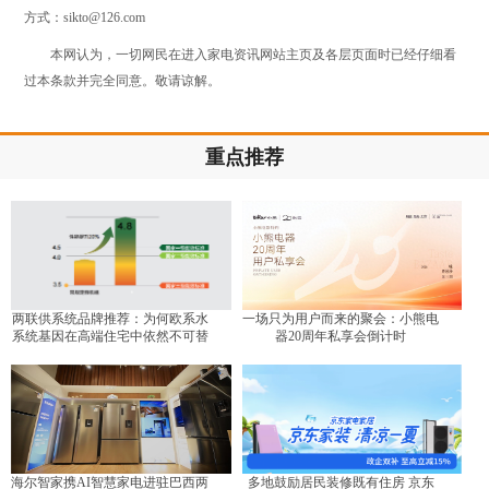
方式：sikto@126.com
本网认为，一切网民在进入家电资讯网站主页及各层页面时已经仔细看
过本条款并完全同意。敬请谅解。
重点推荐
两联供系统品牌推荐：为何欧系水
一场只为用户而来的聚会：小熊电
系统基因在高端住宅中依然不可替
器20周年私享会倒计时
代？
海尔智家携AI智慧家电进驻巴西两
多地鼓励居民装修既有住房 京东