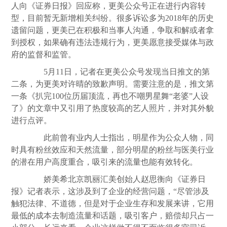
人向《证券日报》回应称，更美公众号正在进行内容转
型，目前暂无新增相关纠纷。很多诉讼多为2018年的历史
遗留问题，更美已在积极和当事人沟通，争取和解或者拿
到授权，如果确有违法违规行为，更美愿意接受媒体与政
府的监督和监管。
5月11日，记者在更美公众号发现当日推文的第
二条，为更美对许晴的致歉声明。需要注意的是，推文第
一条《扒完100位历届顶流，再也不嘲男星舞“老婆”人设
了》的文章中又引用了热度较高的艺人照片，并对其外貌
进行点评。
此前曾有业内人士指出，明星作为公众人物，同
时具有粉丝效应和天然流量，部分明星的粉丝与医美行业
的潜在用户高度重合，吸引来的流量也能有效转化。
娇美希北京凯丽汇美创始人赵思衡向《证券日
报》记者表示，这涉及到了企业的经营问题，“尽管涉及
触犯法律、不道德，但是对于企业生存和发展来讲，它用
最低的成本去制造流量和话题，吸引客户，赔偿却只占一