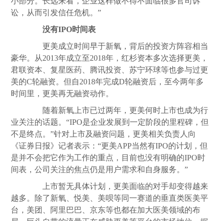
小部分。长远来看，企业这样做不得不面临很多官司诉
讼，从而引发信任危机。”
没有IPO时间表
更美成立时间早于新氧，背后的投资方阵容相当
豪华。从2013年成立至2018年，红杉资本多次选择更美，
君联资本、复星医药、腾讯投资、苏宁环球等也参与过更
美的C轮融资。但自2018年完成D轮融资后，至今两年多
时间里，更美再无融资动作。
随着新氧上市已过两年，更美何时上市也成为行
业关注的话题。“IPO是企业发展到一定阶段的里程碑，但
不是终点。”针对上市及融资问题，更美相关负责人向
《证券日报》记者表示：“更美APP当然有IPO的计划，但
是并不会把它作为工作的重点，目前也没有明确的IPO时
间表，公司关注的焦点仍是用户需求和自身服务。”
上市暂无具体计划，更美面临的对手却变得越来
越多。除了新氧、悦美、美呗等同一赛道的垂直类医美平
台，美团、阿里巴巴、京东等也都在加大医美领域的布