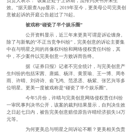
负责人表示：“该案正处于上诉期，流传判决书并未生
效。”据天眼查App显示，2019年至今，更美母公司完美创
意被起诉的开庭公告超过了70起。
被戏称“碰瓷了半个娱乐圈”
公开资料显示，近三年来更美可谓是诉讼缠身。
除了与新氧的“不正当竞争纠纷”，完美创意的诉讼主要集
中在与明星之间的肖像权纠纷和网络侵权责任纠纷，其
中，不少案件以完美创意一方败诉而告终。
据《证券日报》记者不完全统计，与完美创意产
生纠纷的包括宋茜、唐嫣、杨洋、黄景瑜、王一博、周冬
雨、许晴、刘诗诗、俞飞鸿、范丞丞、杨紫、张艺兴等多
位明星。更美一度被戏称是“碰瓷了半个娱乐圈”。
今年5月份，许晴与完美创意网络侵权责任纠纷
一审民事判决书公开，该案的裁判结果显示，自判决生效
之日起七日内，被告完美创意赔偿原告许晴经济损失14万
元等。
为何更美总与明星之间诉讼不断？更美相关负责