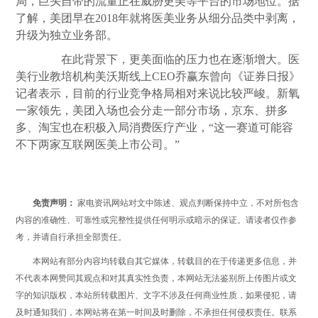
局，巨头自带的流量正在威胁更美等平台的市场地位。据
了解，美团早在2018年就将医美业务从细分品类中剥离，
升级为独立业务部。
在此背景下，更美面临的压力也在逐渐增大。医
美行业教培机构美沃斯线上CEO乔赢东曾向《证券日报》
记者表示，目前的行业竞争格局相对来说比较严峻。新氧
一家领先，美团入场也会分走一部分市场，京东、拼多
多、淘宝也在积极入局消费医疗产业，“这一赛道可能容
不下两家互联网医美上市公司。”
免责声明：
家电资讯网站对文中陈述、观点判断保持中立，不对所包含
内容的准确性、可靠性或完整性提供任何明示或暗示的保证。请读者仅作参
考，并请自行承担全部责任。
本网站有部分内容均转载自其它媒体，转载目的在于传递更多信息，并
不代表本网赞同其观点和对其真实性负责，本网站无法鉴别所上传图片或文
字的知识版权，本站所转载图片、文字不涉及任何商业性质，如果侵犯，请
及时通知我们，本网站将在第一时间及时删除，不承担任何侵权责任。联系