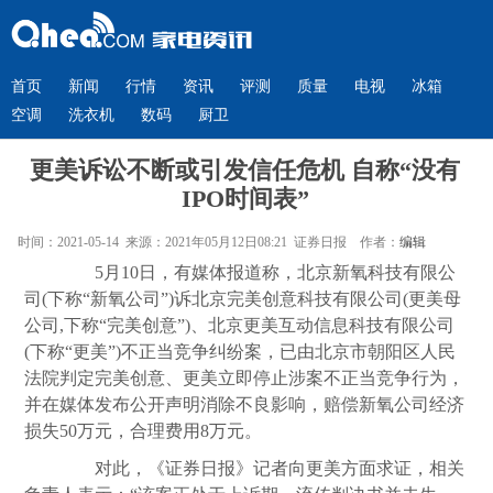
首页
新闻
行情
资讯
评测
质量
电视
冰箱
空调
洗衣机
数码
厨卫
更美诉讼不断或引发信任危机 自称“没有
IPO时间表”
时间：2021-05-14 来源：2021年05月12日08:21 证券日报 作者：
编辑
5月10日，有媒体报道称，北京新氧科技有限公
司(下称“新氧公司”)诉北京完美创意科技有限公司(更美母
公司,下称“完美创意”)、北京更美互动信息科技有限公司
(下称“更美”)不正当竞争纠纷案，已由北京市朝阳区人民
法院判定完美创意、更美立即停止涉案不正当竞争行为，
并在媒体发布公开声明消除不良影响，赔偿新氧公司经济
损失50万元，合理费用8万元。
对此，《证券日报》记者向更美方面求证，相关