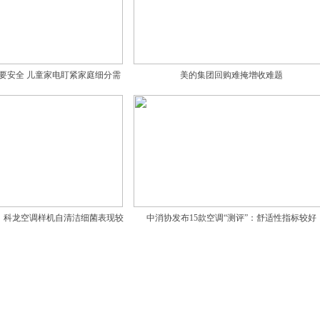
要安全 儿童家电盯紧家庭细分需
美的集团回购难掩增收难题
求
、科龙空调样机自清洁细菌表现较
中消协发布15款空调“测评”：舒适性指标较好
差