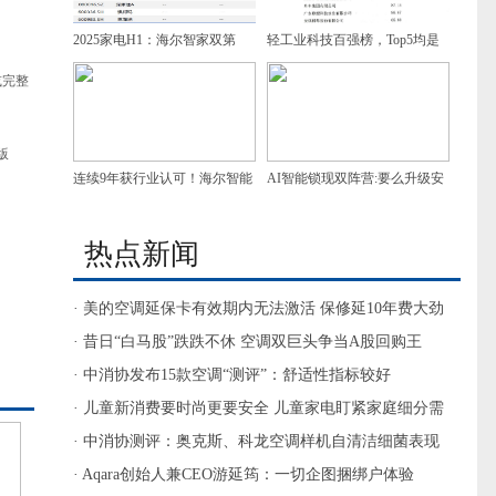
2025家电H1：海尔智家双第
轻工业科技百强榜，Top5均是
一，增速领跑
家电企业，谁是第一？
或完整
版
连续9年获行业认可！海尔智能
AI智能锁现双阵营:要么升级安
门控获7项葵花奖
防，要么做家庭智慧入口
热点新闻
· 美的空调延保卡有效期内无法激活 保修延10年费大劲
· 昔日“白马股”跌跌不休 空调双巨头争当A股回购王
· 中消协发布15款空调“测评”：舒适性指标较好
· 儿童新消费要时尚更要安全 儿童家电盯紧家庭细分需
求
· 中消协测评：奥克斯、科龙空调样机自清洁细菌表现
较差
· Aqara创始人兼CEO游延筠：一切企图捆绑户体验