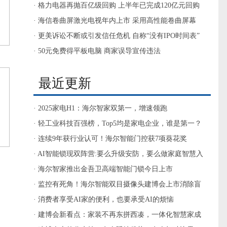
的“入口”为都将被户抛弃
· 格力电器再抛百亿级回购 上半年已完成120亿元回购
· 海信卷曲屏激光电视年内上市 采用高性能卷曲屏幕
· 更美诉讼不断或引发信任危机 自称“没有IPO时间表”
· 50元免费得平板电脑 商家误导宣传违法
最近更新
· 2025家电H1：海尔智家双第一，增速领跑
· 轻工业科技百强榜，Top5均是家电企业，谁是第一？
· 连续9年获行业认可！海尔智能门控获7项葵花奖
· AI智能锁现双阵营:要么升级安防，要么做家庭智慧入
口
· 海尔智家推出金吾卫高端智能门锁今日上市
· 监控有死角！海尔智能双目摄像头建博会上市消除盲
区
· 消费者享受AI家的便利，也要承受AI的烦恼
· 建博会新看点：家装不再东拼西凑，一体化智慧家成