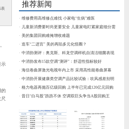
推荐新闻
伟表
· 维修费用高维修点难找 小家电“生病”难医
· 儿童新消费要时尚更要安全 儿童家电盯紧家庭细分需
求
· 美的集团回购难掩增收难题
· 造车“二进宫” 美的再陷多元化怪圈？
。
· 中消协测评：奥克斯、科龙空调样机自清洁细菌表现
较差
· 中消协发布15款空调“测评”：舒适性指标较好
显示
· 海信卷曲屏激光电视年内上市 采用高性能卷曲屏幕
· 中消协开展健康类空调产品比较试验：吹风感差别明
显
· 格力电器再抛百亿级回购 上半年已完成120亿元回购
用的
· 昔日“白马股”跌跌不休 空调双巨头争当A股回购王
大尺