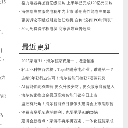
15
的“入口”为都将被户抛弃
· 格力电器再抛百亿级回购 上半年已完成120亿元回购
· 海信卷曲屏激光电视年内上市 采用高性能卷曲屏幕
· 更美诉讼不断或引发信任危机 自称“没有IPO时间表”
· 50元免费得平板电脑 商家误导宣传违法
”。
最近更新
什
攻，
· 2025家电H1：海尔智家双第一，增速领跑
· 轻工业科技百强榜，Top5均是家电企业，谁是第一？
格力
· 连续9年获行业认可！海尔智能门控获7项葵花奖
· AI智能锁现双阵营:要么升级安防，要么做家庭智慧入
口
· 海尔智家推出金吾卫高端智能门锁今日上市
智能
· 监控有死角！海尔智能双目摄像头建博会上市消除盲
区
· 消费者享受AI家的便利，也要承受AI的烦恼
马
· 建博会新看点：家装不再东拼西凑，一体化智慧家成
说。