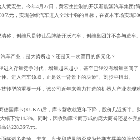
黄宏生。今年4月27日，黄宏生控制的开沃新能源汽车集团(
300亿元，实现创维汽车进入全球十强的目标，在资本市场实现300
清称，创维只是转让品牌给开沃汽车，创维集团并不参与造车
返汽车产业，是大势所趋？还是又一次盲目的多元化？
经进入存量竞争时代，增量越来越小，甚至已经没有增量空间了
延伸。进入汽车领域，正是这一背景下的决策”。刘步尘指出。
技转型的重要一环，该公司近年来着力打造的机器人产业表现
商德国库卡(KUKA)后，库卡营收就逐年下降，股价几近折半。
同比大幅下滑14.3%。同时，因收购库卡而形成的庞大商誉还悬在美
达228.36亿元。
上面临诸多考验。未来，库卡和威灵能否成为长期支撑美的股价