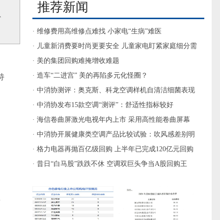
推荐新闻
以
· 维修费用高维修点难找 小家电“生病”难医
· 儿童新消费要时尚更要安全 儿童家电盯紧家庭细分需
求
· 美的集团回购难掩增收难题
· 造车“二进宫” 美的再陷多元化怪圈？
持
· 中消协测评：奥克斯、科龙空调样机自清洁细菌表现
较差
· 中消协发布15款空调“测评”：舒适性指标较好
。
· 海信卷曲屏激光电视年内上市 采用高性能卷曲屏幕
· 中消协开展健康类空调产品比较试验：吹风感差别明
显
· 格力电器再抛百亿级回购 上半年已完成120亿元回购
· 昔日“白马股”跌跌不休 空调双巨头争当A股回购王