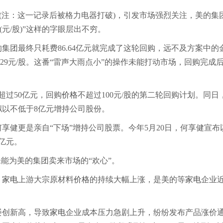
注：这一记录后被格力电器打破)，引发市场强烈关注，美的集
(元/股)”这样的字眼层出不穷。
团最终只耗费86.64亿元就完成了这轮回购，远不及方案中的
0.29元/股。这番“雷声大雨点小”的操作未能打动市场，回购完成
过50亿元，回购
价格
不超过100元/股的第二轮回购计划。同日
拟以不低于8亿元增持公司股份。
更是亲自“下场”增持公司股票。今年5月20日，何享健宣布
亿元。
能为美的集团卖来市场的“欢心”。
，
家电
上游大宗原材料
价格
的持续大幅上涨，是美的等
家电
企业
屡创新高，导致
家电
企业成本压力急剧上升，纷纷发布产品涨价