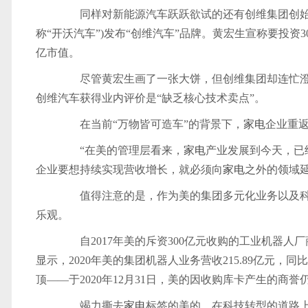
同样对新能源汽车跃跃欲试的还有创维集团创始人
称“开沃汽车”)发布“创维汽车”品牌。黄宏生宣称要投资
亿市值。
尽管黄宏生画了一张大饼，但创维集团却连忙澄
创维汽车获得业内评价是“缺乏核心技术卖点”。
在当前“万物皆可造车”的背景下，
家电
企业重
“在美的管理层看来，
家电
产业发展到今天，已
企业要想持续实现营收增长，就必须向
家电
之外的领域
值得注意的是，作为美的集团多元化业务以及科
乐观。
自2017年美的斥资300亿元收购的工业机器人厂
显示，2020年美的集团机器人业务营收215.89亿元，
顶——于2020年12月31日，美的因收购库卡产生的商誉仍高
竭力撕去
家电
标签的美的，在科技转型的道路