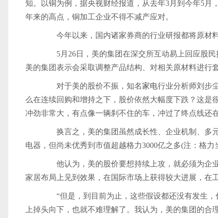
知。以铜为例，据央视财经报道，从去年3月到今年5月，国
年来的高点，铜加工企业不得不减产应对。
今年以来，国内诸家券商的行业研报都将原材
5月26日，美的集团在深交所互动易上回应股民提
美的集团表示会采取调整产品结构、对相关原材料进行
对于美的股价不振，知名
家电
行业分析师刘步
么在连续回购和增持之下，股价依然大幅度下跌？这是
冲劲非常大，有点像一辆刹不住的车，冲过了终点线还
换言之，美的集团虽然成长性、企业机制、多元
电器，但尚未优秀到市值超越格力3000亿之多(注：格力
他认为，美的股价要想持续上攻，就必须为企业
家居布局上见到效果，在国际市场上获得较大进展，在
“但是，到目前为止，这些假设都还没有发生，什
上掉头向下，也就不难理解了。我认为，美的集团的合理市值应