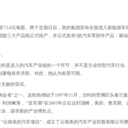
73.6元每股。两个交易日后，美的集团宣布全面进入新能源车
驾驶三大产品线正式投产，并正式发布5款汽车零部件产品：驱
升。
美的是进入的汽车产业链的一个环节，并不是主业转型汽车行业
与
家电
有所关联。对此，他认为前景可期。
次失败的尝试。
金者”之一。这轮热潮始于1997年11月，当时的
空调
巨头春兰集
利润摊薄， “造车潮”在2003年左右达到顶峰，美的、奥克斯、
车业，谋求新的产业增长点。
了“云南美的汽车项目”，成立了云南美的汽车产业控股有限公司