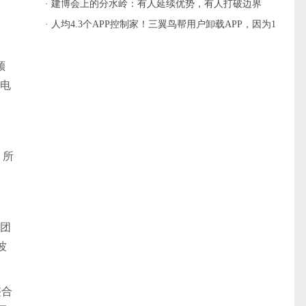
主流
· 建博会上的分水岭：有人延续优势，有人打破边界
· 人均4.3个APP控制家！三翼鸟帮用户卸载APP，因为1
个就够
领
动电
。所
团
波
整合