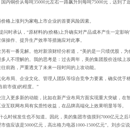
内铜价从每吨35000元左右一路飙升到每吨75000元，达到了近
料
价格
上涨列为
家电
上市企业的首要风险因素。
问时承认，“原材料的(
价格
)上升确实对产品成本产生一定影响
套保操作、提升生产效率等措施应对此事。
尘另有一番见解。他对新浪财经分析道，“美的是一只绩优股，为
很多人不理解的。我的思考是：过去两年，美的集团股价连续上
在往前跑，严重透支了未来一段时间的上攻动能。
化布局、企业文化、管理人团队等综合竞争力要素，确实优于
当前市值)的程度。”
注入更多新的动能，比如在新产业布局方面实现重大突破，在
工业互联网布局有实质性收益，在品牌高端化上效果明显等等。
么时候发生也不知道。因此，美的集团市值摸到7000亿元之后
该是5000亿元，高出格力电器1000-1500亿元”。刘步尘