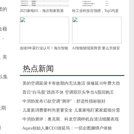
团的
2025家电H1：海尔智家双第
轻工业科技百强榜，Top5均是
一，增速领跑
家电企业，谁是第一？
金额
后，
连续9年获行业认可！海尔智能
AI智能锁现双阵营:要么升级安
，美
门控获7项葵花奖
防，要么做家庭智慧入口
热点新闻
以集
· 美的空调延保卡有效期内无法激活 保修延10年费大劲
· 昔日“白马股”跌跌不休 空调双巨头争当A股回购王
· 中消协发布15款空调“测评”：舒适性指标较好
近期
· 儿童新消费要时尚更要安全 儿童家电盯紧家庭细分需
求
· 中消协测评：奥克斯、科龙空调样机自清洁细菌表现
通
较差
· Aqara创始人兼CEO游延筠：一切企图捆绑户体验