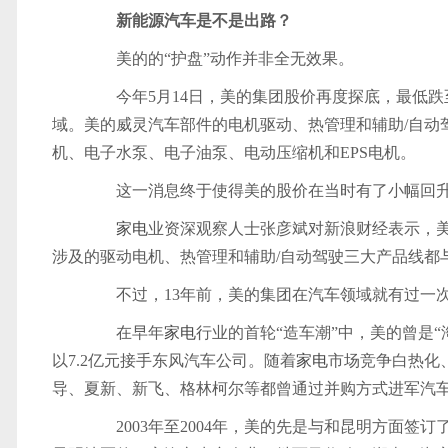
新能源汽车是不是出路？
美的的“护盘”动作并非全无效果。
今年5月14日，美的集团股价再度探底，最低跌至
域。美的威灵汽车部件的电机驱动、热管理和辅助/自动
机、电子水泵、电子油泵、电动压缩机和EPS电机。
这一消息终于使得美的股价在当时有了小幅回
家电
业资深观察人士张彦斌对新浪财经表示，
涉及的驱动电机、热管理和辅助/自动驾驶三大产品线都
不过，13年前，美的集团在汽车领域就有过一
在早年
家电
行业的首轮“造车潮”中，美的曾是“淘
以7.2亿元接手东风汽车公司。随着
家电
市场竞争白热化、
导、夏新、新飞、格林柯尔等都曾通过并购方式进军汽
2003年至2004年，美的先是与和昆明方面签订