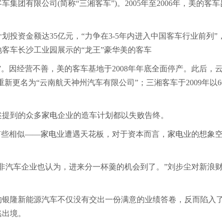
团有限公司(简称“三湘客车”)。2005年至2006年，美的客车
资金额达35亿元，“力争在3-5年内进入中国客车行业前列”
地客车长沙工业园展示的“龙王”豪华美的客车
因经营不善，美的客车基地于2008年年底全面停产。此后，
新更名为“云南航天神州汽车有限公司”；三湘客车于2009年以60
提到的众多
家电
企业的造车计划都以失败告终。
些相似——
家电
业遭遇天花板，对于资本而言，
家电
业的想象
汽车企业也认为，进来分一杯羹的机会到了。”刘步尘对新浪
银隆新能源汽车不仅没有交出一份满意的业绩答卷，反而陷入
逃出境。