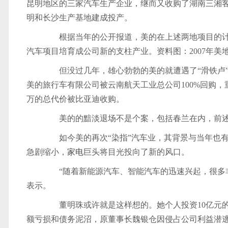
昆明地区的三家汽车生产企业，继而又收购了湖南三湘客车集
明和长沙生产基地建成投产。
根据当年的公开报道，美的在上述两地项目的计划投
汽车项目培育成公司新的支柱产业。资料图：2007年美
但没过几年，雄心勃勃的美的就遭遇了“滑铁卢”。
美的旅行车有限公司被云南航天工业总公司100%回购，重
万的总代价被比亚迪收购。
美的的黯淡退场不是个案，包括春兰在内，前述
如今美的再次“染指”汽车业，其背景与当年也有
急剧缩小，
家电
巨头将目光投向了新的风口。
“随着新能源汽车、智能汽车的迅速兴起，很多非
表示。
董明珠或许就是这样想的。她个人投资10亿元的
额亏损和债务泥沼，原董事长魏银仓因侵占公司利益潜