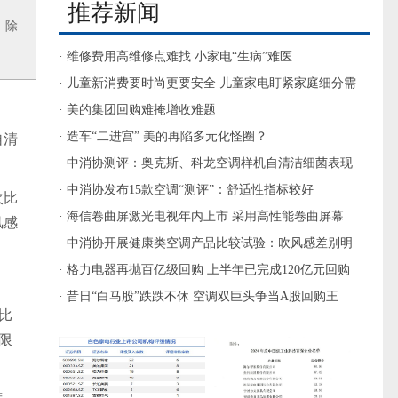
推荐新闻
、除
· 维修费用高维修点难找 小家电“生病”难医
· 儿童新消费要时尚更要安全 儿童家电盯紧家庭细分需
求
· 美的集团回购难掩增收难题
· 造车“二进宫” 美的再陷多元化怪圈？
自清
· 中消协测评：奥克斯、科龙空调样机自清洁细菌表现
较差
· 中消协发布15款空调“测评”：舒适性指标较好
次比
· 海信卷曲屏激光电视年内上市 采用高性能卷曲屏幕
风感
· 中消协开展健康类空调产品比较试验：吹风感差别明
显
· 格力电器再抛百亿级回购 上半年已完成120亿元回购
· 昔日“白马股”跌跌不休 空调双巨头争当A股回购王
款比
限