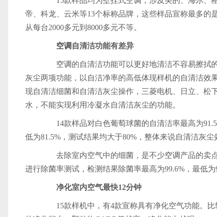
15款样品均为壁挂式
空调
，涉及美的、海尔、格
帝、科龙、云米等13个标称品牌，这些样品宣称最多的
从每台2000多元到8000多元不等。
空调
自清洁功能有差异
空调
的自清洁功能可以更好地清洁不容易擦拭
灰尘两项功能，以自洁净率的高低体现样机的自清洁效果。
现自清洁细菌和自清洁灰尘操作，三菱电机、日立、松
水，不能实现利用冷凝水自清洁灰尘的功能。
14款样品对白色葡萄球菌的自清洁率最高为91.5%，
低为81.5%，测试结果均大于80%，整体来说自清洁灰
去除室内空气中的细菌，是不少
空调
产品的卖
进行除菌率测试，检测结果除菌率最高为99.6%，最低为9
净化室内空气最快12分钟
15款样机中，有4款宣称具有净化空气功能。比较试