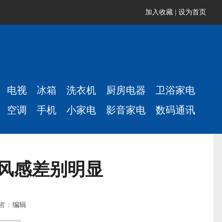
加入收藏
|
设为首页
电视
冰箱
洗衣机
厨房电器
卫浴家电
空调
手机
小家电
影音家电
数码通讯
风感差别明显
作者：
编辑