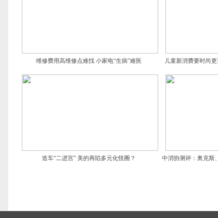
维修费用高维修点难找 小家电“生病”难医
儿童新消费要时尚更
造车“二进宫” 美的再陷多元化怪圈？
中消协测评：奥克斯