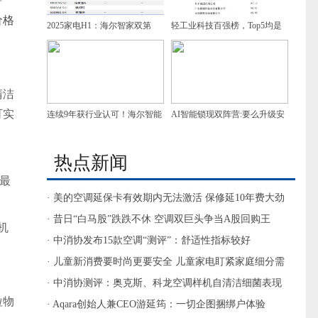
萨
价格
2025家电H1：海尔智家双第
轻工业科技百强榜，Top5均是
一，增速领跑
家电企业，谁是第一？
清洁
可实
连续9年获行业认可！海尔智能
AI智能锁现双阵营:要么升级安
门控获7项葵花奖
防，要么做家庭智慧入口
热点新闻
，最
· 美的空调延保卡有效期内无法激活 保修延10年费大劲
· 昔日“白马股”跌跌不休 空调双巨头争当A股回购王
机
· 中消协发布15款空调“测评”：舒适性指标较好
· 儿童新消费要时尚更要安全 儿童家电盯紧家庭细分需
求
· 中消协测评：奥克斯、科龙空调样机自清洁细菌表现
粒物
较差
· Aqara创始人兼CEO游延筠：一切企图捆绑户体验