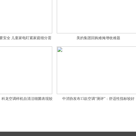
要安全 儿童家电盯紧家庭细分需
美的集团回购难掩增收难题
求
、科龙空调样机自清洁细菌表现较
中消协发布15款空调“测评”：舒适性指标较好
差