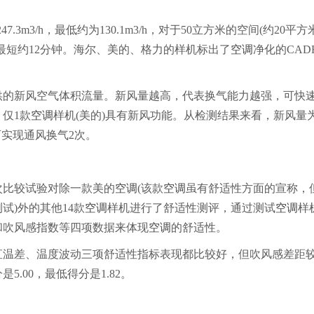
3m3/h，最低约为130.1m3/h，对于50立方米的空间(约20平方
最短约12分钟。海尔、美的、格力的样机标出了
空调
净化的CAD
供的新风空气体积流量。新风量越高，代表换气能力越强，可快
仅1款
空调
样机(美的)具有新风功能。从检测结果来看，新风量
时可实现通风换气2次。
次比较试验对除一款美的
空调
(该款
空调
虽有舒适性方面的宣称，
)外的其他14款
空调
样机进行了舒适性测评，通过测试
空调
样
和吹风感指数等四项数据来体现
空调
的舒适性。
直温差、温度波动三项舒适性指标表现都比较好，但吹风感差距
.00，最低得分是1.82。