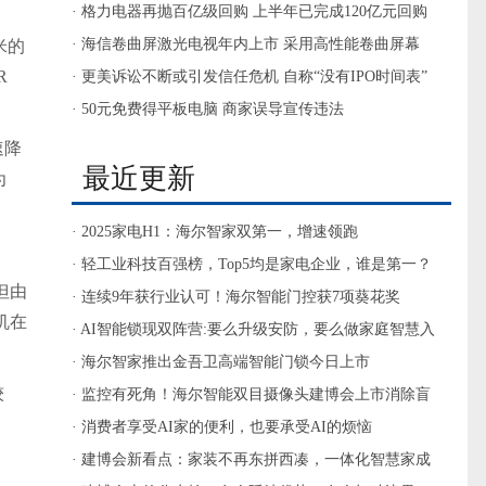
的“入口”为都将被户抛弃
· 格力电器再抛百亿级回购 上半年已完成120亿元回购
· 海信卷曲屏激光电视年内上市 采用高性能卷曲屏幕
米的
R
· 更美诉讼不断或引发信任危机 自称“没有IPO时间表”
· 50元免费得平板电脑 商家误导宣传违法
速降
最近更新
为
· 2025家电H1：海尔智家双第一，增速领跑
· 轻工业科技百强榜，Top5均是家电企业，谁是第一？
但由
· 连续9年获行业认可！海尔智能门控获7项葵花奖
机在
· AI智能锁现双阵营:要么升级安防，要么做家庭智慧入
口
· 海尔智家推出金吾卫高端智能门锁今日上市
较
· 监控有死角！海尔智能双目摄像头建博会上市消除盲
区
· 消费者享受AI家的便利，也要承受AI的烦恼
· 建博会新看点：家装不再东拼西凑，一体化智慧家成