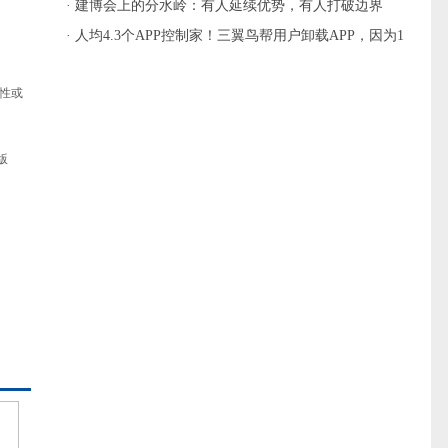
主流
· 建博会上的分水岭：有人延续优势，有人打破边界
· 人均4.3个APP控制家！三翼鸟帮用户卸载APP，因为1
个就够
性或
版