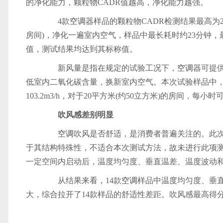
的净化能力，颗粒物CADR值越高，净化能力越强。
4款
空调
器样品的颗粒物CADR检测结果最高为247.
房间)，净化一遍室内空气，样品中最长耗时约23分钟，
值，测试结果均达到其标称值。
新风量是指在规定的试验工况下，
空调
器可提
低室内二氧化碳含量，换新室内空气。本次试验样品中，
103.2m3/h，对于20平方米(约50立方米)的房间，每小
吹风感差别明显
空调
吹风是否舒适，是消费者普遍关注的。此
于其结构特殊性，不适合本次测试方法，故未进行此项测试
一定空间内启动后，温度均匀度、垂直温差、温度波动
从结果来看，14款
空调
样品中温度均匀度、垂
大，综合拉开了14款样品的舒适性差距。吹风感最高得分是5