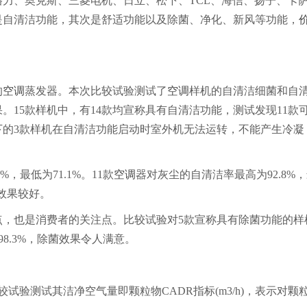
力、奥克斯、三菱电机、日立、松下、TCL、海信、扬子、卡
是自清洁功能，其次是舒适功能以及除菌、净化、新风等功能，
的
空调
蒸发器。本次比较试验测试了
空调
样机的自清洁细菌和自
15款样机中，有14款均宣称具有自清洁功能，测试发现11款
下的3款样机在自清洁功能启动时室外机无法运转，不能产生冷凝
最低为71.1%。11款
空调
器对灰尘的自清洁率最高为92.8%
尘效果较好。
点，也是消费者的关注点。比较试验对5款宣称具有除菌功能的样
8.3%，除菌效果令人满意。
验测试其洁净空气量即颗粒物CADR指标(m3/h)，表示对颗