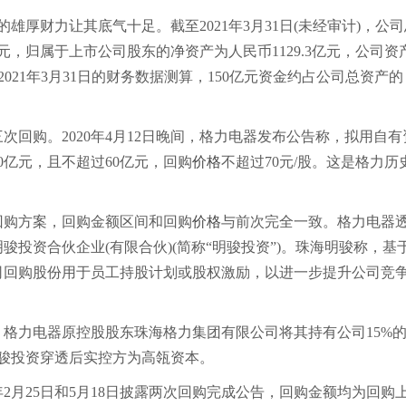
厚财力让其底气十足。截至2021年3月31日(未经审计)，公司
91亿元，归属于上市公司股东的净资产为人民币1129.3亿元，公司资
2021年3月31日的财务数据测算，150亿元资金约占公司总资产的
购。2020年4月12日晚间，格力电器发布公告称，拟用自有
亿元，且不超过60亿元，回购
价格
不超过70元/股。这是格力历
回购方案，回购金额区间和回购
价格
与前次完全一致。格力电器
投资合伙企业(有限合伙)(简称“明骏投资”)。珠海明骏称，基
司回购股份用于员工持股计划或股权激励，以进一步提升公司竞
力电器原控股股东珠海格力集团有限公司将其持有公司15%
而明骏投资穿透后实控方为高瓴资本。
月25日和5月18日披露两次回购完成公告，回购金额均为回购