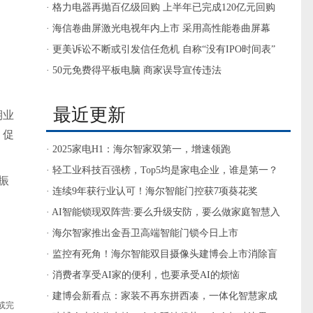
的“入口”为都将被户抛弃
· 格力电器再抛百亿级回购 上半年已完成120亿元回购
· 海信卷曲屏激光电视年内上市 采用高性能卷曲屏幕
· 更美诉讼不断或引发信任危机 自称“没有IPO时间表”
· 50元免费得平板电脑 商家误导宣传违法
最近更新
期业
，促
· 2025家电H1：海尔智家双第一，增速领跑
· 轻工业科技百强榜，Top5均是家电企业，谁是第一？
振
· 连续9年获行业认可！海尔智能门控获7项葵花奖
· AI智能锁现双阵营:要么升级安防，要么做家庭智慧入
口
· 海尔智家推出金吾卫高端智能门锁今日上市
· 监控有死角！海尔智能双目摄像头建博会上市消除盲
区
· 消费者享受AI家的便利，也要承受AI的烦恼
· 建博会新看点：家装不再东拼西凑，一体化智慧家成
或完