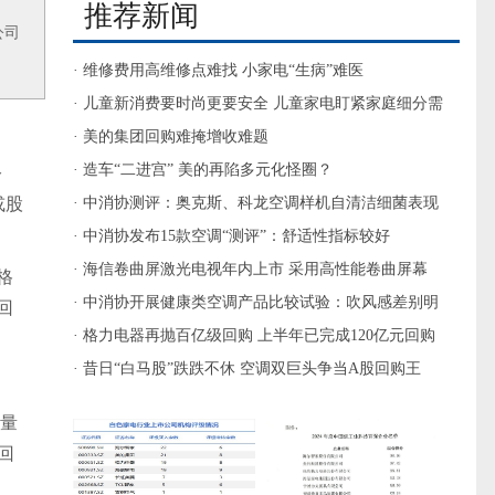
推荐新闻
公司
· 维修费用高维修点难找 小家电“生病”难医
· 儿童新消费要时尚更要安全 儿童家电盯紧家庭细分需
求
· 美的集团回购难掩增收难题
· 造车“二进宫” 美的再陷多元化怪圈？
公
或股
· 中消协测评：奥克斯、科龙空调样机自清洁细菌表现
较差
· 中消协发布15款空调“测评”：舒适性指标较好
· 海信卷曲屏激光电视年内上市 采用高性能卷曲屏幕
格
· 中消协开展健康类空调产品比较试验：吹风感差别明
回
显
· 格力电器再抛百亿级回购 上半年已完成120亿元回购
· 昔日“白马股”跌跌不休 空调双巨头争当A股回购王
数量
回