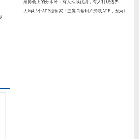
主流
· 建博会上的分水岭：有人延续优势，有人打破边界
· 人均4.3个APP控制家！三翼鸟帮用户卸载APP，因为1
版
个就够