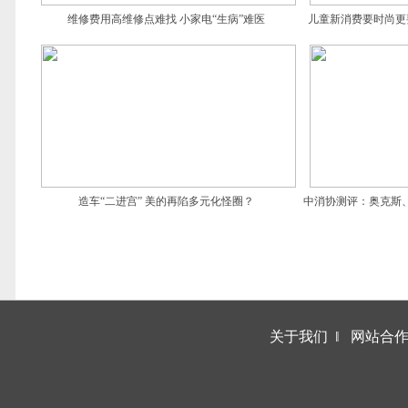
维修费用高维修点难找 小家电“生病”难医
儿童新消费要时尚更
造车“二进宫” 美的再陷多元化怪圈？
中消协测评：奥克斯
关于我们
‖
网站合