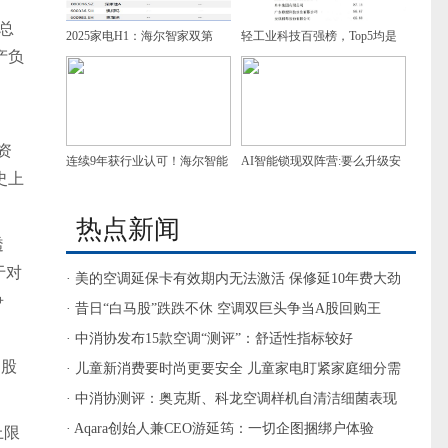
总
2025家电H1：海尔智家双第
轻工业科技百强榜，Top5均是
产负
一，增速领跑
家电企业，谁是第一？
资
连续9年获行业认可！海尔智能
AI智能锁现双阵营:要么升级安
史上
门控获7项葵花奖
防，要么做家庭智慧入口
热点新闻
透
于对
· 美的空调延保卡有效期内无法激活 保修延10年费大劲
争
· 昔日“白马股”跌跌不休 空调双巨头争当A股回购王
· 中消协发布15款空调“测评”：舒适性指标较好
的股
· 儿童新消费要时尚更要安全 儿童家电盯紧家庭细分需
求
· 中消协测评：奥克斯、科龙空调样机自清洁细菌表现
较差
· Aqara创始人兼CEO游延筠：一切企图捆绑户体验
上限