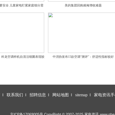
要安全 儿童家电盯紧家庭细分需
美的集团回购难掩增收难题
求
、科龙空调样机自清洁细菌表现较
中消协发布15款空调“测评”：舒适性指标较好
差
作
‖
联系我们
‖
招聘信息
‖
网站地图
‖
sitemap
‖
家电资讯手
京ICP备17069005号 CopyRight © 2007-2025 家电资讯 www.qhea.co