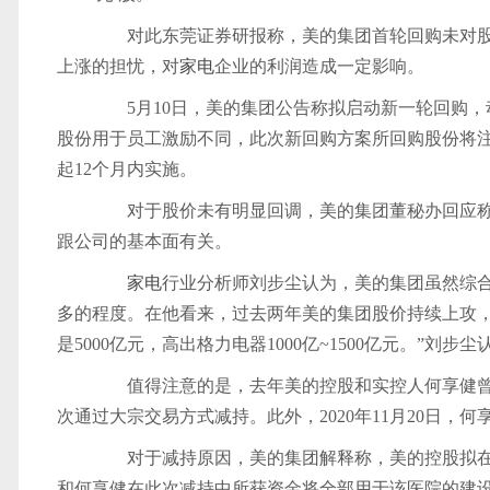
对此东莞证券研报称，美的集团首轮回购未对股
上涨的担忧，对
家电
企业的利润造成一定影响。
5月10日，美的集团公告称拟启动新一轮回购，动
股份用于员工激励不同，此次新回购方案所回购股份将
起12个月内实施。
对于股价未有明显回调，美的集团董秘办回应称，
跟公司的基本面有关。
家电
行业分析师刘步尘认为，美的集团虽然综合
多的程度。在他看来，过去两年美的集团股价持续上攻，
是5000亿元，高出格力电器1000亿~1500亿元。”刘步
值得注意的是，去年美的控股和实控人何享健曾减持套现
次通过大宗交易方式减持。此外，2020年11月20日，
对于减持原因，美的集团解释称，美的控股拟在
和何享健在此次减持中所获资金将全部用于该医院的建设