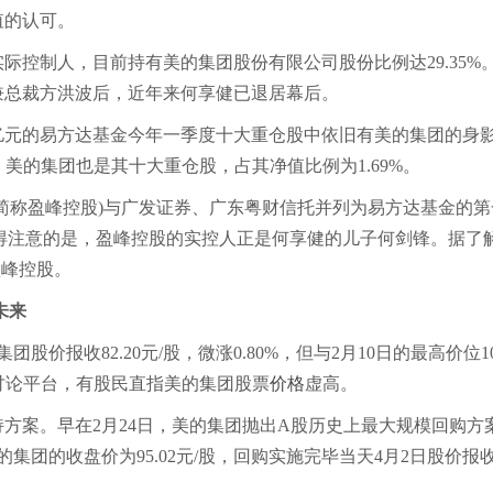
值的认可。
制人，目前持有美的集团股份有限公司股份比例达29.35%
长兼总裁方洪波后，近年来何享健已退居幕后。
亿元的易方达基金今年一季度十大重仓股中依旧有美的集团的身
报，美的集团也是其十大重仓股，占其净值比例为1.69%。
称盈峰控股)与广发证券、广东粤财信托并列为易方达基金的第
65%。值得注意的是，盈峰控股的实控人正是何享健的儿子何剑锋。据了
盈峰控股。
未来
报收82.20元/股，微涨0.80%，但与2月10日的最高价位10
关讨论平台，有股民直指美的集团股票
价格
虚高。
案。早在2月24日，美的集团抛出A股历史上最大规模回购方
集团的收盘价为95.02元/股，回购实施完毕当天4月2日股价报