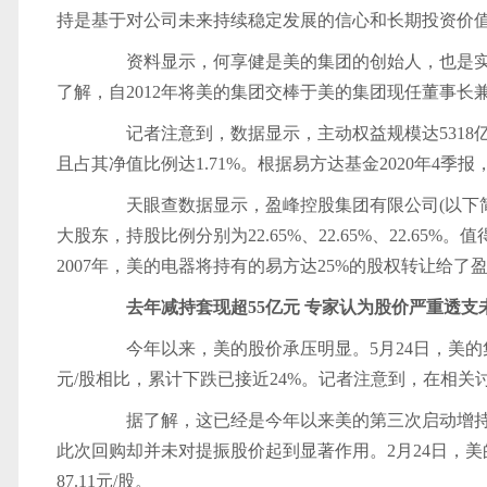
持是基于对公司未来持续稳定发展的信心和长期投资价
资料显示，何享健是美的集团的创始人，也是实际控
了解，自2012年将美的集团交棒于美的集团现任董事
记者注意到，数据显示，主动权益规模达5318
且占其净值比例达1.71%。根据易方达基金2020年4季
天眼查数据显示，盈峰控股集团有限公司(以下简
大股东，持股比例分别为22.65%、22.65%、22.
2007年，美的电器将持有的易方达25%的股权转让给了
去年减持套现超55亿元 专家认为股价严重透支
今年以来，美的股价承压明显。5月24日，美的集团股价
元/股相比，累计下跌已接近24%。记者注意到，在相
据了解，这已经是今年以来美的第三次启动增持方
此次回购却并未对提振股价起到显著作用。2月24日，美的
87.11元/股。