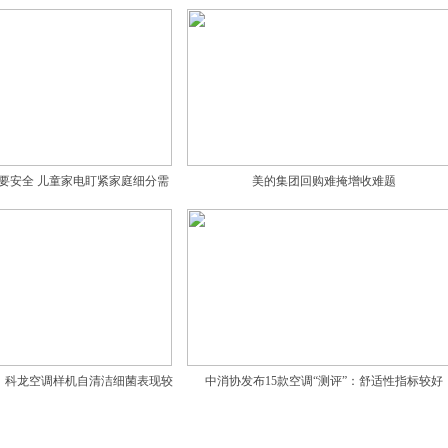
要安全 儿童家电盯紧家庭细分需
美的集团回购难掩增收难题
求
、科龙空调样机自清洁细菌表现较
中消协发布15款空调“测评”：舒适性指标较好
差