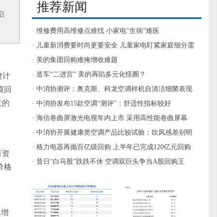
推荐新闻
启
· 维修费用高维修点难找 小家电“生病”难医
· 儿童新消费要时尚更要安全 儿童家电盯紧家庭细分需
求
· 美的集团回购难掩增收难题
· 造车“二进宫” 美的再陷多元化怪圈？
健计
模回
· 中消协测评：奥克斯、科龙空调样机自清洁细菌表现
意的
较差
· 中消协发布15款空调“测评”：舒适性指标较好
· 海信卷曲屏激光电视年内上市 采用高性能卷曲屏幕
· 中消协开展健康类空调产品比较试验：吹风感差别明
显
· 格力电器再抛百亿级回购 上半年已完成120亿元回购
有资
· 昔日“白马股”跌跌不休 空调双巨头争当A股回购王
价格
次增