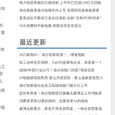
的“入口”为都将被户抛弃
· 格力电器再抛百亿级回购 上半年已完成120亿元回购
持续
· 海信卷曲屏激光电视年内上市 采用高性能卷曲屏幕
· 更美诉讼不断或引发信任危机 自称“没有IPO时间表”
的
· 50元免费得平板电脑 商家误导宣传违法
方案
最近更新
必然
· 2025家电H1：海尔智家双第一，增速领跑
· 轻工业科技百强榜，Top5均是家电企业，谁是第一？
元之
· 连续9年获行业认可！海尔智能门控获7项葵花奖
该
· AI智能锁现双阵营:要么升级安防，要么做家庭智慧入
元。
口
· 海尔智家推出金吾卫高端智能门锁今日上市
股两
· 监控有死角！海尔智能双目摄像头建博会上市消除盲
区
· 消费者享受AI家的便利，也要承受AI的烦恼
控股
· 建博会新看点：家装不再东拼西凑，一体化智慧家成