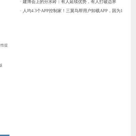
主流
· 建博会上的分水岭：有人延续优势，有人打破边界
· 人均4.3个APP控制家！三翼鸟帮用户卸载APP，因为1
个就够
整性提
版