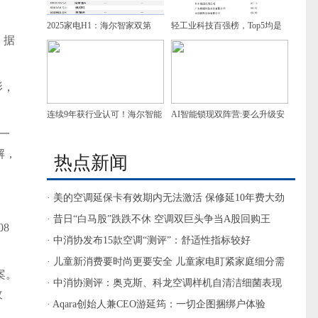
2025家电H1：海尔智家双第
轻工业科技百强榜，Top5均是
。据
一，增速领跑
家电企业，谁是第一？
影，
连续9年获行业认可！海尔智能
AI智能锁现双阵营:要么升级安
一
门控获7项葵花奖
防，要么做家庭智慧入口
解，
热点新闻
· 美的空调延保卡有效期内无法激活 保修延10年费大劲
· 昔日“白马股”跌跌不休 空调双巨头争当A股回购王
8
· 中消协发布15款空调“测评”：舒适性指标较好
· 儿童新消费要时尚更要安全 儿童家电盯紧家庭细分需
案。
求
· 中消协测评：奥克斯、科龙空调样机自清洁细菌表现
收
较差
· Aqara创始人兼CEO游延筠：一切企图捆绑户体验