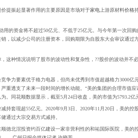
价提振起显著作用的主要原因是市场对于
家电
上游原材料
价格
用的资金将不超过50亿元、不低于25亿元。与今年第一次回购
注销，以减少公司的注册资本，回购期限为自股东大会审议通过
这种情况说明了股市的波动性和复杂性，??股价的波动并不
竞争力要素优于格力电器，但尚未优秀到市值超越格力3000亿
严重透支了未来一段时间的增长动能。“美的集团的合理市值应
尘认为。同花顺数据显示，截至5月24日收盘，美的市值为5793.2亿
超55亿元。2020年9月3日、2020年11月20日，美的控
何享健通过大宗交易方式减持。
顺德北滘投资约百亿建设一家非营利性的和祐国际医院，美的
。 广州日报全媒体记者 许晓芳